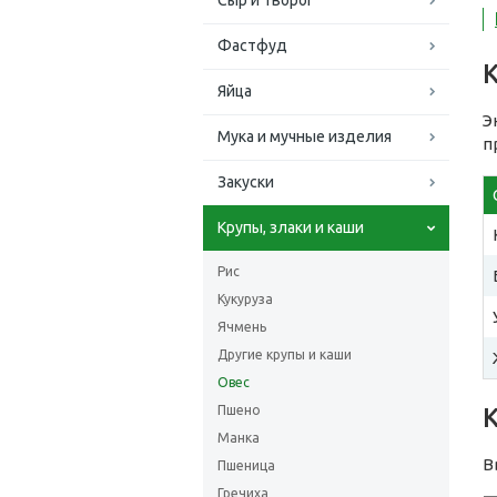
Сыр и творог
Фастфуд
Яйца
Э
Мука и мучные изделия
п
Закуски
Крупы, злаки и каши
Рис
Кукуруза
Ячмень
Другие крупы и каши
Овес
Пшено
Манка
В
Пшеница
Гречиха