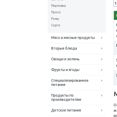
Перловка
Просо
Рожь
Сорго
Мясо и мясные продукты
Вторые блюда
Овощи и зелень
Фрукты и ягоды
Специализированное
питание
Продукты по
производителям
О
Детское питание
ж
М