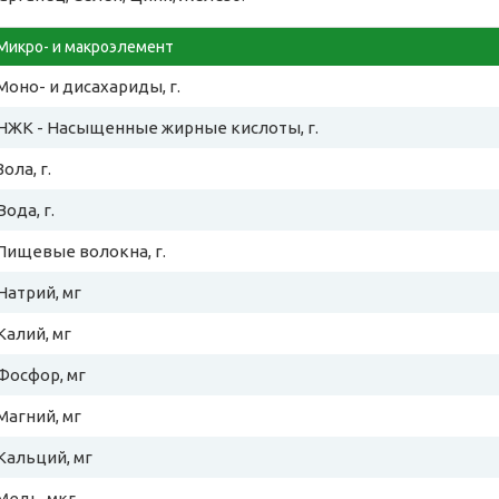
Микро- и макроэлемент
Моно- и дисахариды, г.
НЖК - Насыщенные жирные кислоты, г.
Зола, г.
Вода, г.
Пищевые волокна, г.
Натрий, мг
Калий, мг
Фосфор, мг
Магний, мг
Кальций, мг
Медь, мкг