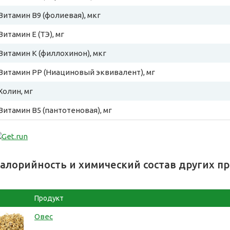
Витамин B9 (фолиевая), мкг
Витамин E (ТЭ), мг
Витамин К (филлохинон), мкг
Витамин PP (Ниациновый эквивалент), мг
Холин, мг
Витамин B5 (пантотеновая), мг
алорийность и химический состав других п
Продукт
Овес