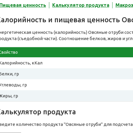
Пищевая ценность
Калькулятор продукта
Макро
Калорийность и пищевая ценность Ов
нергетическая ценность (калорийность) Овсяные отруби сос
родукта (съедобной части). Соотношение белков, жиров и уг
Свойство
Калорийность, кКал
Белки, гр
Углеводы, гр
Жиры, гр
Калькулятор продукта
ведите количество продукта "Овсяные отруби" для подсчет