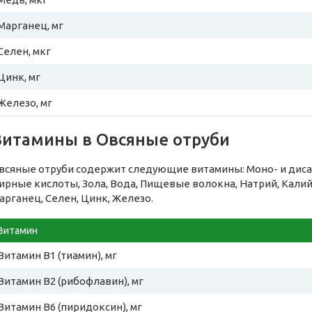
Марганец, мг
Селен, мкг
Цинк, мг
Железо, мг
Витамины в Овсяные отруби
всяные отруби содержит следующие витамины: Моно- и дис
ирные кислоты, Зола, Вода, Пищевые волокна, Натрий, Калий
арганец, Селен, Цинк, Железо.
Витамин
Витамин B1 (тиамин), мг
Витамин B2 (рибофлавин), мг
Витамин B6 (пиридоксин), мг