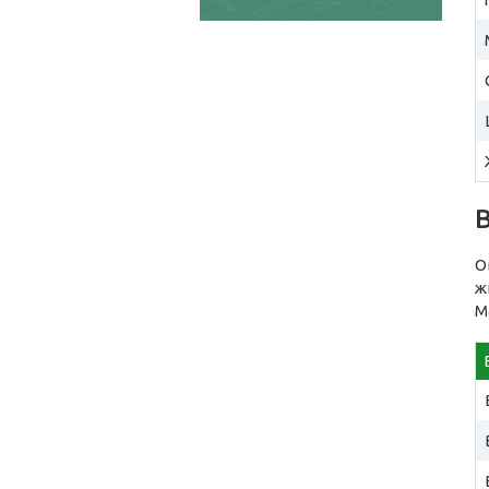
О
ж
М