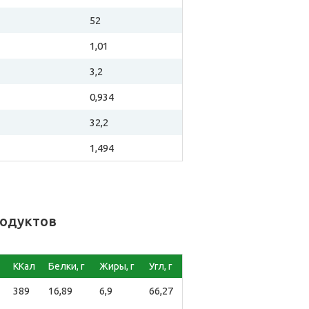
52
1,01
3,2
0,934
32,2
1,494
родуктов
ККал
Белки, г
Жиры, г
Угл, г
389
16,89
6,9
66,27