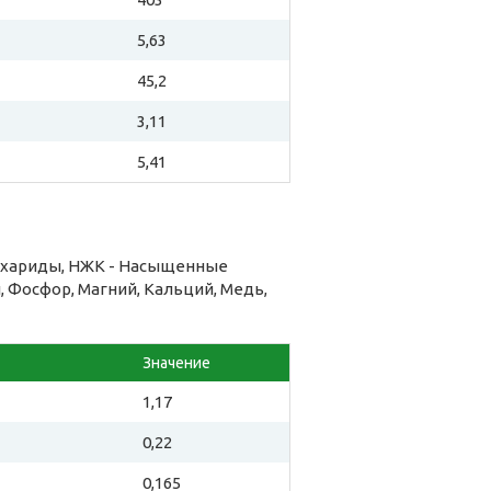
5,63
45,2
3,11
5,41
ахариды, НЖК - Насыщенные
, Фосфор, Магний, Кальций, Медь,
Значение
1,17
0,22
0,165