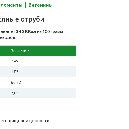
элементы
Витамины
сяные отруби
тавляет
246 ККал
на 100 грамм
леводов:
Значение
246
17,3
66,22
7,03
а его пищевой ценности