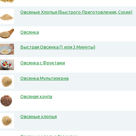
Овсяные Хлопья (Быстрого Приготовления, Сухие)
Овсянка
Быстрая Овсянка (1 или 3 Минуты)
Овсянка с Фруктами
Овсянка Мультизерна
Овсяная крупа
Овсяные хлопья