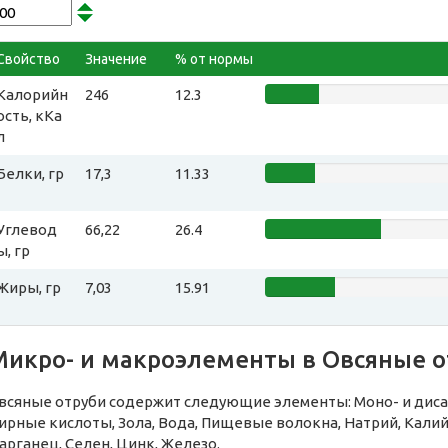
Свойство
Значение
% от нормы
Калорийн
246
12.3
ость, кКа
л
Белки, гр
17,3
11.33
Углевод
66,22
26.4
ы, гр
Жиры, гр
7,03
15.91
Микро- и макроэлементы в Овсяные о
всяные отруби содержит следующие элементы: Моно- и дис
ирные кислоты, Зола, Вода, Пищевые волокна, Натрий, Калий
арганец, Селен, Цинк, Железо.