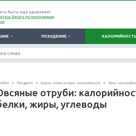
ите быть еще здоровее?
итесь бегать по программам
run
АНИЕ
ПОХУДЕНИЕ
КАЛОРИЙНОСТ
онФит
Продукты
Крупы, злаки и каши: калорийность
Овес: калорийно
Овсяные отруби: калорийность
белки, жиры, углеводы