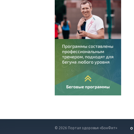
© 2026 Портал здоровья «БонФит»
О