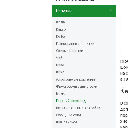
Напитки
Вода
Какао
Кофе
Газированные напитки
Соевые напитки
Чай
Гор
Пиво
шок
Вино
на 
в 1
Алкогольные коктейли
Фруктово-ягодные соки
Ка
Водка
Горячий шоколад
В с
Безалкогольные коктейли
доп
пер
Овощные соки
эне
Шампанское
кал