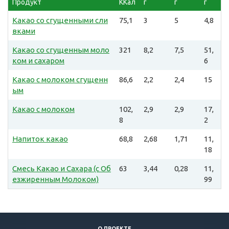
Продукт
ККал
г
г
г
Какао со сгущенными сли
75,1
3
5
4,8
вками
Какао со сгущенным моло
321
8,2
7,5
51,
ком и сахаром
6
Какао с молоком сгущенн
86,6
2,2
2,4
15
ым
Какао с молоком
102,
2,9
2,9
17,
8
2
Напиток какао
68,8
2,68
1,71
11,
18
Смесь Какао и Сахара (с Об
63
3,44
0,28
11,
езжиренным Молоком)
99
О ПРОЕКТЕ