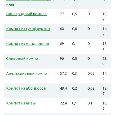
ины
Виноградный компот
77
0,5
0
19,
7
Компот из сухофруктов
60
0,8
0
14,
2
Компот из мандаринов
69
0,1
0
18,
1
Сливовый компот
96
0,5
0
23,
9
Апельсиновый компот
57,2
0,3
0,05
14,
9
Компот из абрикосов
48,4
0,2
0,02
12,
7
Компот из айвы
72,4
0,1
0,1
18,
9