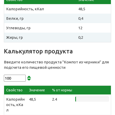
Калорийность, кКал
48,5
Белки, гр
0,4
Углеводы, гр
12
Жиры, гр
0,2
Калькулятор продукта
Введите количество продукта "Компот из черники" для
подсчета его пищевой ценности
Свойство
Значение
% от нормы
Калорийн
48,5
2.4
ость, кКа
л