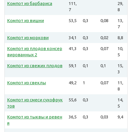
Компот из барбариса
111,
29,
7
8
Компот из вишни
53,5
0,3
0,08
13,
7
Компот из моркови
34,1
0,3
0,02
8,8
Компот из плодов консер
41,3
0,3
0,07
10,
вированных 2
5
Компот из свежих плодов
59,1
0,1
0,1
15,
3
Компот из свеклы
49,2
1
0,07
11,
8
Компот из смеси сухофрук
55,6
0,3
14,
тов
5
Компот из тыквы и ревен
36,5
0,3
0,03
9,4
я