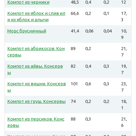
Компот из черники
48,5
0,4
0,2
12
Компот из яблок и слив ил
66,6
0,2
0,1
17,
и из яблок и алычи
3
Морс брусничный
41,4
0,06
0,04
10,
9
Компот из абрикосов. Кон
89
0,2
21,
сервы
7
Компот из айвы. Консерв
82
0,4
0,3
19,
ы
7
Компот из вишни. Консерв
101
0,6
0,3
23,
ы
7
Компот из груш. Консервы
74
0,2
0,2
18,
1
Компот из персиков. Конс
88
0,3
21,
ервы
6