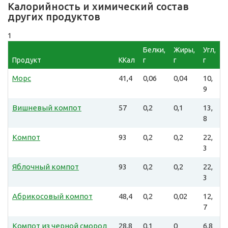
Калорийность и химический состав
других продуктов
1
Белки,
Жиры,
Угл,
Продукт
ККал
г
г
г
Морс
41,4
0,06
0,04
10,
9
Вишневый компот
57
0,2
0,1
13,
8
Компот
93
0,2
0,2
22,
3
Яблочный компот
93
0,2
0,2
22,
3
Абрикосовый компот
48,4
0,2
0,02
12,
7
Компот из черной смород
28,8
0,1
0
6,8