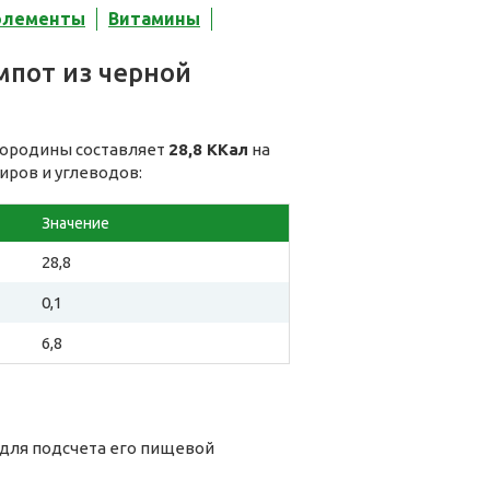
элементы
Витамины
мпот из черной
смородины составляет
28,8 ККал
на
иров и углеводов:
Значение
28,8
0,1
6,8
 для подсчета его пищевой