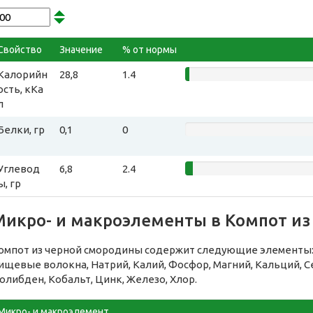
Свойство
Значение
% от нормы
Калорийн
28,8
1.4
ость, кКа
л
Белки, гр
0,1
0
Углевод
6,8
2.4
ы, гр
Микро- и макроэлементы в Компот из
омпот из черной смородины содержит следующие элементы: 
ищевые волокна, Натрий, Калий, Фосфор, Магний, Кальций, Се
олибден, Кобальт, Цинк, Железо, Хлор.
Микро- и макроэлемент