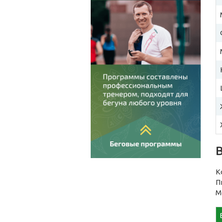
К
П
М