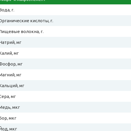
Вода, г.
Органические кислоты, г.
Пищевые волокна, г.
Натрий, мг
Калий, мг
Фосфор, мг
Магний, мг
Кальций, мг
Сера, мг
Медь, мкг
Бор, мкг
Йод, мкг