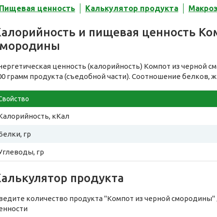
Пищевая ценность
Калькулятор продукта
Макро
Калорийность и пищевая ценность Ко
смородины
нергетическая ценность (калорийность) Компот из черной 
00 грамм продукта (съедобной части). Соотношение белков, ж
Свойство
Калорийность, кКал
Белки, гр
Углеводы, гр
Калькулятор продукта
ведите количество продукта "Компот из черной смородины"
енности