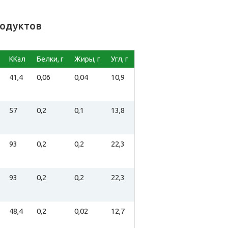
родуктов
ККал
Белки, г
Жиры, г
Угл, г
41,4
0,06
0,04
10,9
57
0,2
0,1
13,8
93
0,2
0,2
22,3
93
0,2
0,2
22,3
48,4
0,2
0,02
12,7