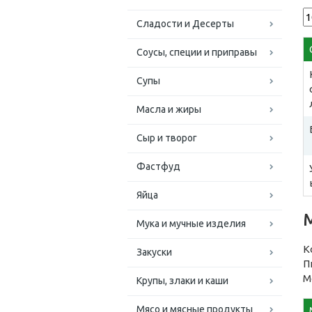
Сладости и Десерты
Соусы, специи и приправы
Супы
Масла и жиры
Сыр и творог
Фастфуд
Яйца
Мука и мучные изделия
К
Закуски
П
М
Крупы, злаки и каши
Мясо и мясные продукты