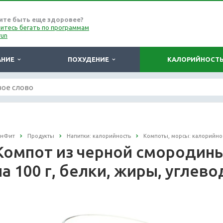
ите быть еще здоровее?
итесь бегать по программам
run
АНИЕ
ПОХУДЕНИЕ
КАЛОРИЙНОСТ
онФит
Продукты
Напитки: калорийность
Компоты, морсы: калорийно
Компот из черной смородины
на 100 г, белки, жиры, углев