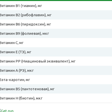
Витамин B1 (тиамин), мг
Витамин B2 (рибофлавин), мг
Витамин B6 (пиридоксин), мг
Витамин B9 (фолиевая), мкг
Витамин C, мг
Витамин E (ТЭ), мг
Витамин PP (Ниациновый эквивалент), мг
Витамин A (РЭ), мкг
Бэта-каротин, мг
Витамин B5 (пантотеновая), мг
Витамин H (биотин), мкг