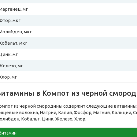
Марганец, мг
Фтор, мкг
Молибден, мкг
Кобальт, мкг
Цинк, мг
Железо, мг
Хлор, мг
Витамины в Компот из черной сморо
омпот из черной смородины содержит следующие витамины: 
ищевые волокна, Натрий, Калий, Фосфор, Магний, Кальций, Се
олибден, Кобальт, Цинк, Железо, Хлор.
Витамин