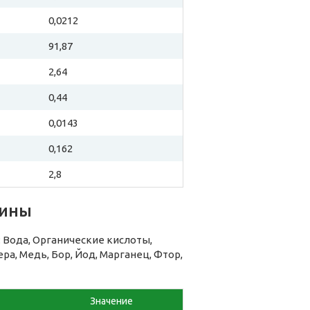
0,0212
91,87
2,64
0,44
0,0143
0,162
2,8
дины
Вода, Органические кислоты,
ра, Медь, Бор, Йод, Марганец, Фтор,
Значение