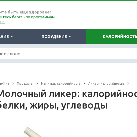
ите быть еще здоровее?
итесь бегать по программам
run
АНИЕ
ПОХУДЕНИЕ
КАЛОРИЙНОСТ
онФит
Продукты
Напитки: калорийность
Ликер: калорийность
Молочный ликер: калорийност
белки, жиры, углеводы