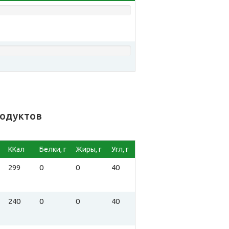
родуктов
ККал
Белки, г
Жиры, г
Угл, г
299
0
0
40
240
0
0
40