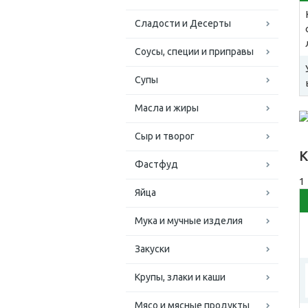
Сладости и Десерты
Соусы, специи и приправы
Супы
Масла и жиры
Сыр и творог
К
Фастфуд
1
Яйца
Мука и мучные изделия
Закуски
Крупы, злаки и каши
Мясо и мясные продукты