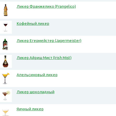
Ликер Франжелико (Frangelico)
Кофейный ликер
Ликер Егермейстер (Jagermeister)
Ликер Айриш Мист (Irish Mist)
Апельсиновый ликер
Ликер шоколадный
Яичный ликер