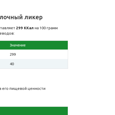
олочный ликер
ставляет
299 ККал
на 100 грамм
леводов:
Значение
299
40
а его пищевой ценности