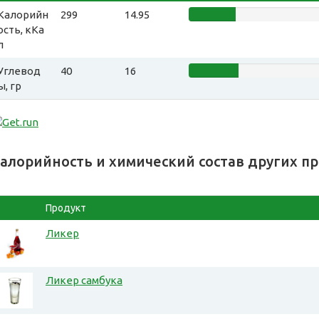
Калорийн
299
14.95
ость, кКа
л
Углевод
40
16
ы, гр
алорийность и химический состав других п
Продукт
Ликер
Ликер самбука