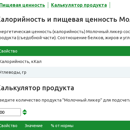
Пищевая ценность
Калькулятор продукта
Калорийность и пищевая ценность М
нергетическая ценность (калорийность) Молочный ликер со
родукта (съедобной части). Соотношение белков, жиров и уг
Свойство
Калорийность, кКал
Углеводы, гр
Калькулятор продукта
ведите количество продукта "Молочный ликер" для подсчет
Свойство
Значение
% от нормы