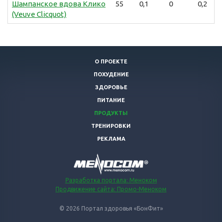
Шампанское вдова Клико
55
0,1
0
0,2
(Veuve Clicquot)
О ПРОЕКТЕ
ПОХУДЕНИЕ
ЗДОРОВЬЕ
ПИТАНИЕ
ПРОДУКТЫ
ТРЕНИРОВКИ
РЕКЛАМА
Разработка портала: Меноком
Продвижение сайта: Промо-Меноком
© 2026 Портал здоровья «БонФит»