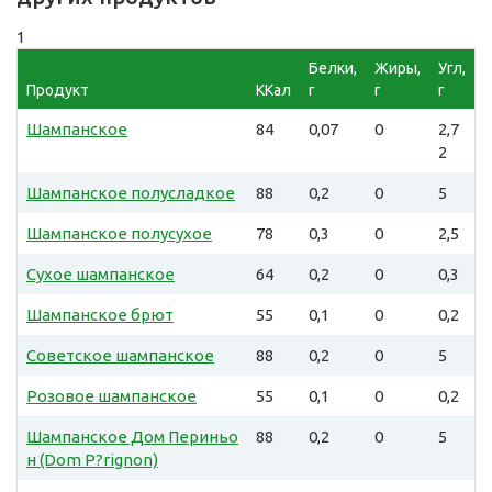
1
Белки,
Жиры,
Угл,
Продукт
ККал
г
г
г
Шампанское
84
0,07
0
2,7
2
Шампанское полусладкое
88
0,2
0
5
Шампанское полусухое
78
0,3
0
2,5
Сухое шампанское
64
0,2
0
0,3
Шампанское брют
55
0,1
0
0,2
Советское шампанское
88
0,2
0
5
Розовое шампанское
55
0,1
0
0,2
Шампанское Дом Периньо
88
0,2
0
5
н (Dom P?rignon)