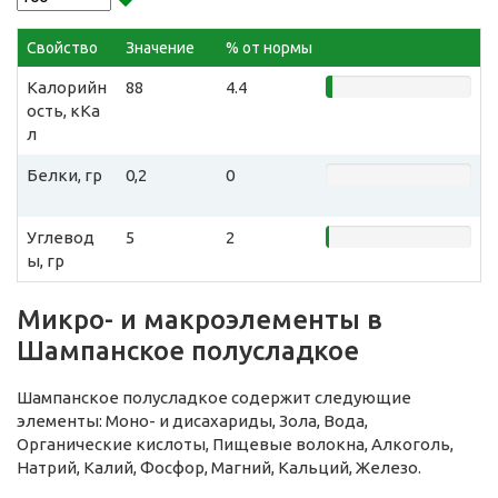
Свойство
Значение
% от нормы
Калорийн
88
4.4
ость, кКа
л
Белки, гр
0,2
0
Углевод
5
2
ы, гр
Микро- и макроэлементы в
Шампанское полусладкое
Шампанское полусладкое содержит следующие
элементы: Моно- и дисахариды, Зола, Вода,
Органические кислоты, Пищевые волокна, Алкоголь,
Натрий, Калий, Фосфор, Магний, Кальций, Железо.