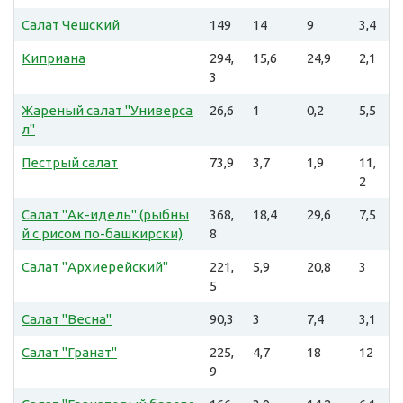
Салат Чешский
149
14
9
3,4
Киприана
294,
15,6
24,9
2,1
3
Жареный салат "Универса
26,6
1
0,2
5,5
л"
Пестрый салат
73,9
3,7
1,9
11,
2
Салат "Ак-идель" (рыбны
368,
18,4
29,6
7,5
й с рисом по-башкирски)
8
Салат "Архиерейский"
221,
5,9
20,8
3
5
Салат "Весна"
90,3
3
7,4
3,1
Салат "Гранат"
225,
4,7
18
12
9