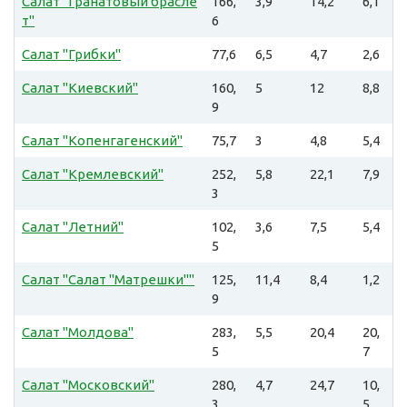
Салат "Гранатовый брасле
166,
3,9
14,2
6,1
т"
6
Салат "Грибки"
77,6
6,5
4,7
2,6
Салат "Киевский"
160,
5
12
8,8
9
Салат "Копенгагенский"
75,7
3
4,8
5,4
Салат "Кремлевский"
252,
5,8
22,1
7,9
3
Салат "Летний"
102,
3,6
7,5
5,4
5
Салат "Салат "Матрешки""
125,
11,4
8,4
1,2
9
Салат "Молдова"
283,
5,5
20,4
20,
5
7
Салат "Московский"
280,
4,7
24,7
10,
3
5