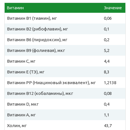
Витамин
Значение
Витамин B1 (тиамин), мг
0,06
Витамин B2 (рибофлавин), мг
0,1
Витамин B6 (пиридоксин), мг
0,2
Витамин B9 (фолиевая), мкг
5,2
Витамин C, мг
4,4
Витамин E (ТЭ), мг
8,3
Витамин PP (Ниациновый эквивалент), мг
1,2138
Витамин B12 (кобаламины), мкг
0,08
Витамин D, мкг
0,4
Витамин A, мг
1,1
Холин, мг
43,7