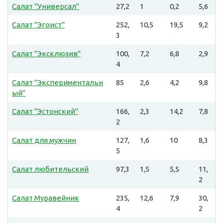
Салат "Универсал"
27,2
1
0,2
5,6
Салат "Эгоист"
252,
10,5
19,5
9,2
3
Салат "Эксклюзив"
100,
7,2
6,8
2,9
4
Салат "Экспериментальн
85
2,6
4,2
9,8
ый"
Салат "Эстонский"
166,
2,3
14,2
7,8
2
Салат для мужчин
127,
1,6
10
8,3
5
Салат любительский
97,3
1,5
5,5
11,
2
Салат Муравейник
235,
12,6
7,9
30,
4
2