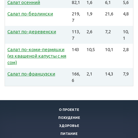
Салат осенний
82,1
1,6
6,1
5,6
Салат по-берлински
219,
1,9
21,6
4,8
7
Салат по-деревенски
113,
2,6
7,2
10,
7
1
Салат по-коми-пермяцки
143
10,5
10,1
2,8
(из квашеной капусты с мя
сом)
Салат по-французски
166,
2,1
14,3
7,9
6
О ПРОЕКТЕ
ПОХУДЕНИЕ
ЗДОРОВЬЕ
ПИТАНИЕ