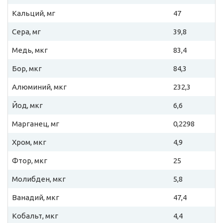
Кальций, мг
47
Сера, мг
39,8
Медь, мкг
83,4
Бор, мкг
84,3
Алюминий, мкг
232,3
Йод, мкг
6,6
Марганец, мг
0,2298
Хром, мкг
4,9
Фтор, мкг
25
Молибден, мкг
5,8
Ванадий, мкг
47,4
Кобальт, мкг
4,4