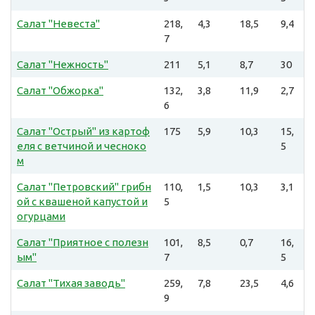
Салат "Невеста"
218,
4,3
18,5
9,4
7
Салат "Нежность"
211
5,1
8,7
30
Салат "Обжорка"
132,
3,8
11,9
2,7
6
Салат "Острый" из картоф
175
5,9
10,3
15,
еля с ветчиной и чесноко
5
м
Салат "Петровский" грибн
110,
1,5
10,3
3,1
ой с квашеной капустой и
5
огурцами
Салат "Приятное с полезн
101,
8,5
0,7
16,
ым"
7
5
Салат "Тихая заводь"
259,
7,8
23,5
4,6
9