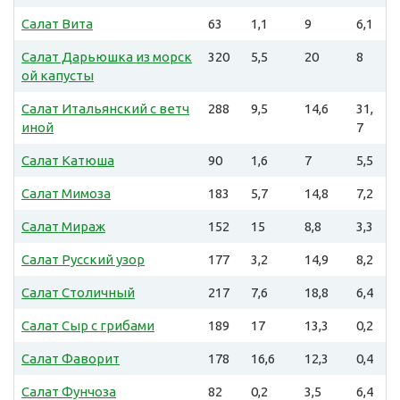
Салат Вита
63
1,1
9
6,1
Салат Дарьюшка из морск
320
5,5
20
8
ой капусты
Салат Итальянский с ветч
288
9,5
14,6
31,
иной
7
Салат Катюша
90
1,6
7
5,5
Салат Мимоза
183
5,7
14,8
7,2
Салат Мираж
152
15
8,8
3,3
Салат Русский узор
177
3,2
14,9
8,2
Салат Столичный
217
7,6
18,8
6,4
Салат Сыр с грибами
189
17
13,3
0,2
Салат Фаворит
178
16,6
12,3
0,4
Салат Фунчоза
82
0,2
3,5
6,4