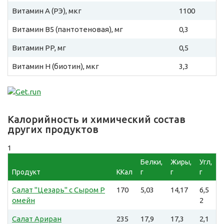
Витамин A (РЭ), мкг
1100
Витамин B5 (пантотеновая), мг
0,3
Витамин PP, мг
0,5
Витамин H (биотин), мкг
3,3
Калорийность и химический состав
других продуктов
1
Белки,
Жиры,
Угл,
Продукт
ККал
г
г
г
Салат "Цезарь" с Сыром Р
170
5,03
14,17
6,5
омейн
2
Салат Ариран
235
17,9
17,3
2,1