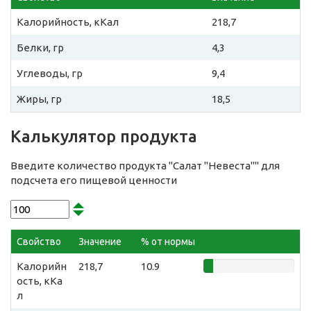
Калорийность, кКал
218,7
Белки, гр
4,3
Углеводы, гр
9,4
Жиры, гр
18,5
Калькулятор продукта
Введите количество продукта "Салат "Невеста"" для
подсчета его пищевой ценности
Свойство
Значение
% от нормы
Калорийн
218,7
10.9
ость, кКа
л