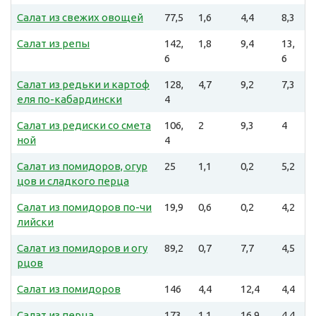
Салат из свежих овощей
77,5
1,6
4,4
8,3
Салат из репы
142,
1,8
9,4
13,
6
6
Салат из редьки и картоф
128,
4,7
9,2
7,3
еля по-кабардински
4
Салат из редиски со смета
106,
2
9,3
4
ной
4
Салат из помидоров, огур
25
1,1
0,2
5,2
цов и сладкого перца
Салат из помидоров по-чи
19,9
0,6
0,2
4,2
лийски
Салат из помидоров и огу
89,2
0,7
7,7
4,5
рцов
Салат из помидоров
146
4,4
12,4
4,4
Салат из перца
173
1,1
16,9
4,4