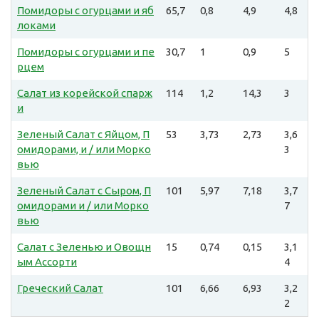
Помидоры с огурцами и яб
65,7
0,8
4,9
4,8
локами
Помидоры с огурцами и пе
30,7
1
0,9
5
рцем
Салат из корейской спарж
114
1,2
14,3
3
и
Зеленый Салат с Яйцом, П
53
3,73
2,73
3,6
омидорами, и / или Морко
3
вью
Зеленый Салат с Сыром, П
101
5,97
7,18
3,7
омидорами и / или Морко
7
вью
Салат с Зеленью и Овощн
15
0,74
0,15
3,1
ым Ассорти
4
Греческий Салат
101
6,66
6,93
3,2
2