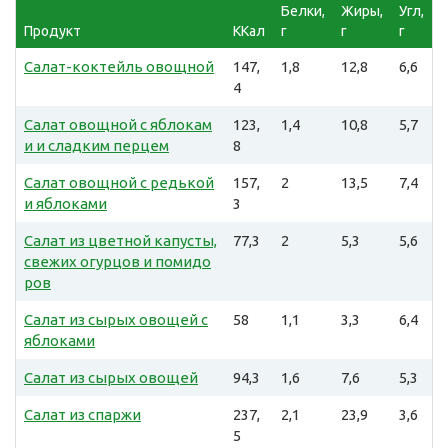
Белки,
Жиры,
Угл,
Продукт
ККал
г
г
г
Салат-коктейль овощной
147,
1,8
12,8
6,6
4
Салат овощной с яблокам
123,
1,4
10,8
5,7
и и сладким перцем
8
Салат овощной с редькой
157,
2
13,5
7,4
и яблоками
3
Салат из цветной капусты,
77,3
2
5,3
5,6
свежих огурцов и помидо
ров
Салат из сырых овощей с
58
1,1
3,3
6,4
яблоками
Салат из сырых овощей
94,3
1,6
7,6
5,3
Салат из спаржи
237,
2,1
23,9
3,6
5