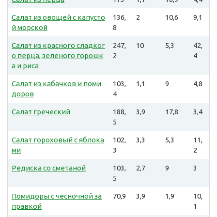
Салат из овощей с капусто
136,
2
10,6
9,1
й морской
8
Салат из красного сладког
247,
10
5,3
42,
о перца, зеленого горошк
2
4
а и риса
Салат из кабачков и поми
103,
1,1
9
4,8
доров
4
Салат греческий
188,
3,9
17,8
3,4
5
Салат гороховый с яблока
102,
3,3
5,3
11,
ми
3
2
Редиска со сметаной
103,
2,7
9
3
5
Помидоры с чесночной за
70,9
3,9
1,9
10,
правкой
1