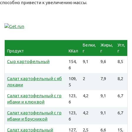
способно привести к увеличению массы.
Белки,
Жиры,
Угл,
Продукт
ККал
г
г
г
Сыр картофельный
154,
9,1
9,6
8,5
6
Салат картофельный с яб
109,
2
7,9
8,2
локами
5
Салат картофельный с гр
123,
4,2
9,1
6,7
ибами и клюквой
6
Салат картофельный с гр
123,
4,2
9,1
6,7
ибами и брусникой
6
Салат картофельный
127,
2,5
6,6
15,