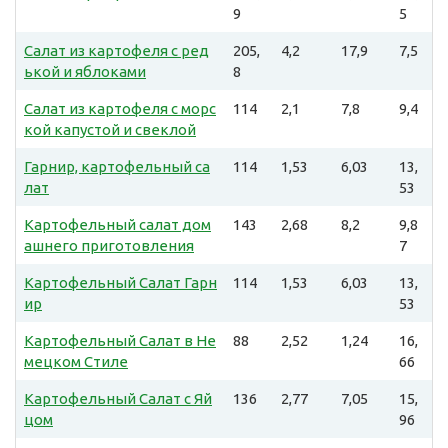
9
5
Салат из картофеля с ред
205,
4,2
17,9
7,5
ькой и яблоками
8
Салат из картофеля с морс
114
2,1
7,8
9,4
кой капустой и свеклой
Гарнир, картофельный са
114
1,53
6,03
13,
лат
53
Картофельный салат дом
143
2,68
8,2
9,8
ашнего приготовления
7
Картофельный Салат Гарн
114
1,53
6,03
13,
ир
53
Картофельный Салат в Не
88
2,52
1,24
16,
мецком Стиле
66
Картофельный Салат с Яй
136
2,77
7,05
15,
цом
96