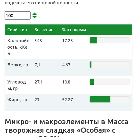
подсчета его пищевой ценности
Свойство
Значение
% от нормы
Калорийн
345
17.25
ость, кКа
л
Белки, гр
7,1
4.67
Углевод
27,1
10.8
ы, гр
Жиры, гр
23
52.27
Микро- и макроэлементы в Масса
творожная сладкая «Особая» с