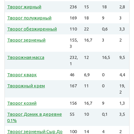
Творог жирный
236
15
18
2,8
Творог полужирный
169
18
9
3
Творог обезжиренный
110
22
0,6
3,3
Творог зерненый
155,
16,7
3
2
3
Творожная масса
232,
12
16,5
9,5
1
Творог кварк
46
6,9
0
4,4
Творожный крем
167
11
0
19,
2
Творог козий
156
16,7
9
1,3
Творог Домик в деревне
55
10
0,1
3,5
0.1%
Творог зерненый Сыр До
100
14
4
2