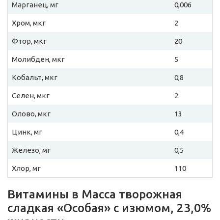
Марганец, мг
0,006
Хром, мкг
2
Фтор, мкг
20
Молибден, мкг
5
Кобальт, мкг
0,8
Селен, мкг
2
Олово, мкг
13
Цинк, мг
0,4
Железо, мг
0,5
Хлор, мг
110
Витамины в Масса творожная
сладкая «Особая» с изюмом, 23,0%