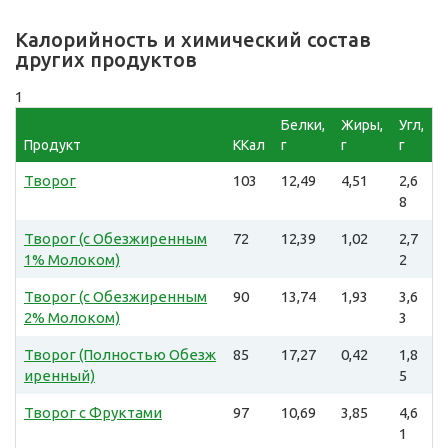
Калорийность и химический состав
других продуктов
1
Белки,
Жиры,
Угл,
Продукт
ККал
г
г
г
Творог
103
12,49
4,51
2,6
8
Творог (с Обезжиренным
72
12,39
1,02
2,7
1% Молоком)
2
Творог (с Обезжиренным
90
13,74
1,93
3,6
2% Молоком)
3
Творог (Полностью Обезж
85
17,27
0,42
1,8
иренный)
5
Творог с Фруктами
97
10,69
3,85
4,6
1