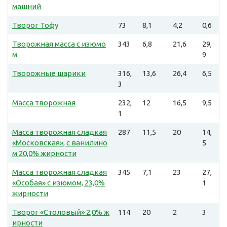
машний
Творог Тофу
73
8,1
4,2
0,6
Творожная масса с изюмо
343
6,8
21,6
29,
м
9
Творожные шарики
316,
13,6
26,4
6,5
3
Масса творожная
232,
12
16,5
9,5
1
Масса творожная сладкая
287
11,5
20
14,
«Московская», с ванилино
5
м 20,0% жирности
Масса творожная сладкая
345
7,1
23
27,
«Особая» с изюмом, 23,0%
1
жирности
Творог «Столовый» 2,0% ж
114
20
2
3
ирности