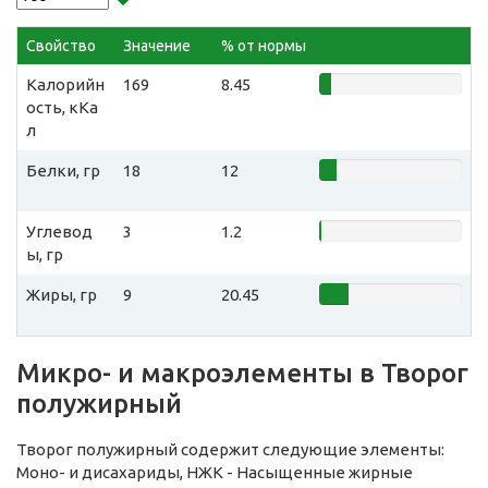
Свойство
Значение
% от нормы
Калорийн
169
8.45
ость, кКа
л
Белки, гр
18
12
Углевод
3
1.2
ы, гр
Жиры, гр
9
20.45
Микро- и макроэлементы в Творог
полужирный
Творог полужирный содержит следующие элементы:
Моно- и дисахариды, НЖК - Насыщенные жирные