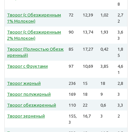
8
Творог (с Обезжиренным
72
12,39
1,02
2,7
1% Молоком)
2
Творог (с Обезжиренным
90
13,74
1,93
3,6
2% Молоком)
3
Творог (Полностью Обезж
85
17,27
0,42
1,8
иренный)
5
Творог с Фруктами
97
10,69
3,85
4,6
1
Творог жирный
236
15
18
2,8
Творог полужирный
169
18
9
3
Творог обезжиренный
110
22
0,6
3,3
Творог зерненый
155,
16,7
3
2
3