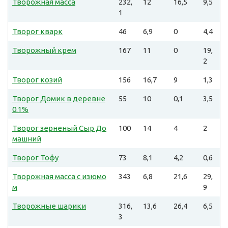
Творожная масса
232,
12
16,5
9,5
1
Творог кварк
46
6,9
0
4,4
Творожный крем
167
11
0
19,
2
Творог козий
156
16,7
9
1,3
Творог Домик в деревне
55
10
0,1
3,5
0.1%
Творог зерненый Сыр До
100
14
4
2
машний
Творог Тофу
73
8,1
4,2
0,6
Творожная масса с изюмо
343
6,8
21,6
29,
м
9
Творожные шарики
316,
13,6
26,4
6,5
3