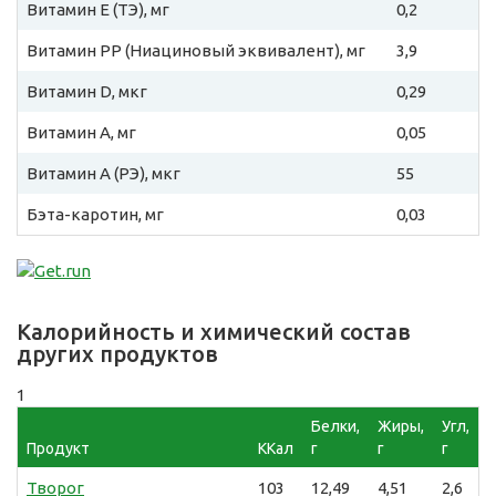
Витамин E (ТЭ), мг
0,2
Витамин PP (Ниациновый эквивалент), мг
3,9
Витамин D, мкг
0,29
Витамин A, мг
0,05
Витамин A (РЭ), мкг
55
Бэта-каротин, мг
0,03
Калорийность и химический состав
других продуктов
1
Белки,
Жиры,
Угл,
Продукт
ККал
г
г
г
Творог
103
12,49
4,51
2,6