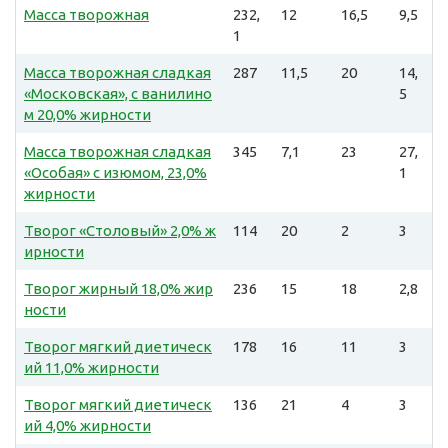
Масса творожная
232,
12
16,5
9,5
1
Масса творожная сладкая
287
11,5
20
14,
«Московская», с ванилино
5
м 20,0% жирности
Масса творожная сладкая
345
7,1
23
27,
«Особая» с изюмом, 23,0%
1
жирности
Творог «Столовый» 2,0% ж
114
20
2
3
ирности
Творог жирный 18,0% жир
236
15
18
2,8
ности
Творог мягкий диетическ
178
16
11
3
ий 11,0% жирности
Творог мягкий диетическ
136
21
4
3
ий 4,0% жирности