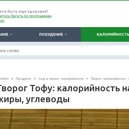
ите быть еще здоровее?
итесь бегать по программам
run
АНИЕ
ПОХУДЕНИЕ
КАЛОРИЙНОСТ
онФит
Продукты
Сыр и творог: калорийность
Творог: калорийность
Творог Тофу: калорийность на
жиры, углеводы