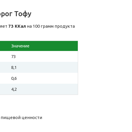
орог Тофу
ляет
73 ККал
на 100 грамм продукта
Значение
73
8,1
0,6
4,2
о пищевой ценности