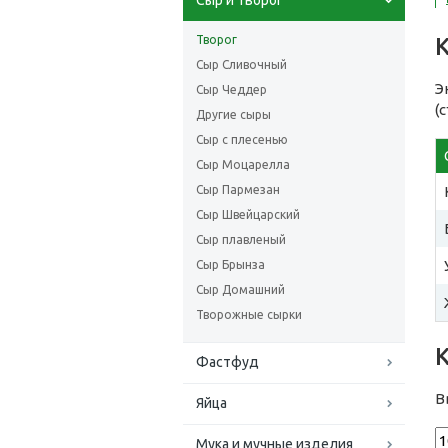
Сыр и творог
Творог
Сыр Сливочный
Э
Сыр Чеддер
(
Другие сыры
Сыр с плесенью
Сыр Моцарелла
Сыр Пармезан
Сыр Швейцарский
Сыр плавленый
Сыр Брынза
Сыр Домашний
Творожные сырки
Фастфуд
В
Яйца
Мука и мучные изделия