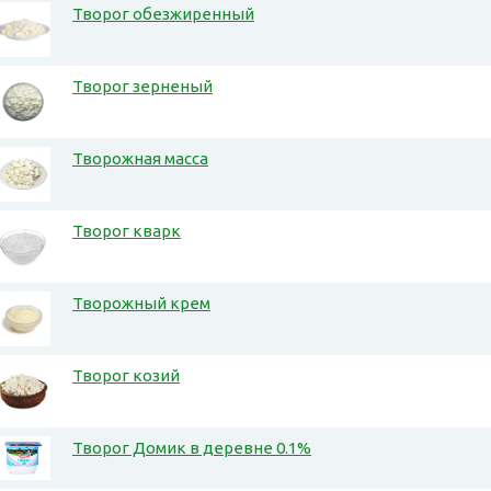
Творог обезжиренный
Творог зерненый
Творожная масса
Творог кварк
Творожный крем
Творог козий
Творог Домик в деревне 0.1%