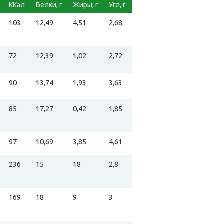
ККал
Белки, г
Жиры, г
Угл, г
103
12,49
4,51
2,68
72
12,39
1,02
2,72
90
13,74
1,93
3,63
85
17,27
0,42
1,85
97
10,69
3,85
4,61
236
15
18
2,8
169
18
9
3