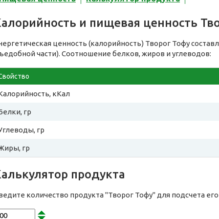
Калорийность и пищевая ценность Тв
нергетическая ценность (калорийность) Творог Тофу состав
съедобной части). Соотношение белков, жиров и углеводов:
Свойство
Калорийность, кКал
Белки, гр
Углеводы, гр
Жиры, гр
Калькулятор продукта
ведите количество продукта "Творог Тофу" для подсчета ег