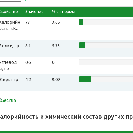
Свойство
Значение
% от нормы
Калорийн
73
3.65
ость, кКа
л
Белки, гр
8,1
5.33
Углевод
0,6
0
ы, гр
Жиры, гр
4,2
9.09
алорийность и химический состав других п