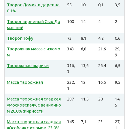
Творог Домик в деревне
55
10
0,1
3,5
0.1%
Творог зерненый Сыр До
100
14
4
2
машний
Творог Тофу
73
8,1
4,2
0,6
Творожная масса с изюмо
343
6,8
21,6
29,
м
9
Творожные шарики
316,
13,6
26,4
6,5
3
Масса творожная
232,
12
16,5
9,5
1
Масса творожная сладкая
287
11,5
20
14,
«Московская», с ванилино
5
м 20,0% жирности
Масса творожная сладкая
345
7,1
23
27,
«Особая» с изюмом, 23,0%
1