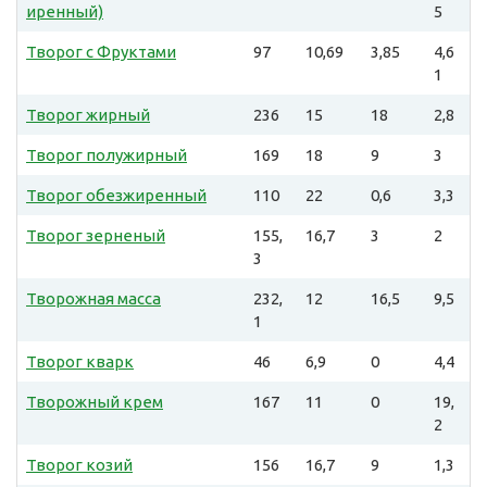
иренный)
5
Творог с Фруктами
97
10,69
3,85
4,6
1
Творог жирный
236
15
18
2,8
Творог полужирный
169
18
9
3
Творог обезжиренный
110
22
0,6
3,3
Творог зерненый
155,
16,7
3
2
3
Творожная масса
232,
12
16,5
9,5
1
Творог кварк
46
6,9
0
4,4
Творожный крем
167
11
0
19,
2
Творог козий
156
16,7
9
1,3