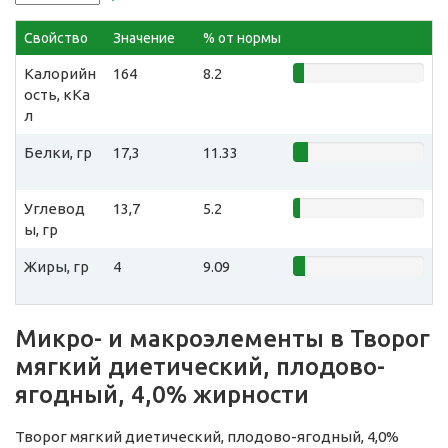
Свойство
Значение
% от нормы
Калорийн
164
8.2
ость, кКа
л
Белки, гр
17,3
11.33
Углевод
13,7
5.2
ы, гр
Жиры, гр
4
9.09
Микро- и макроэлементы в Творог
мягкий диетический, плодово-
ягодный, 4,0% жирности
Творог мягкий диетический, плодово-ягодный, 4,0%