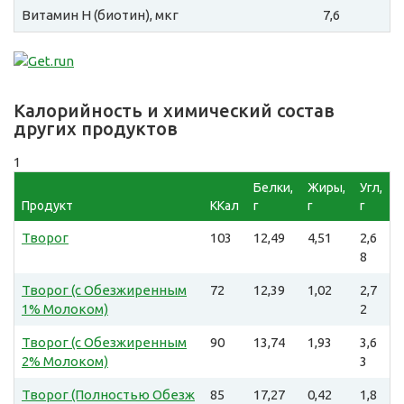
Витамин H (биотин), мкг
7,6
Калорийность и химический состав
других продуктов
1
Белки,
Жиры,
Угл,
Продукт
ККал
г
г
г
Творог
103
12,49
4,51
2,6
8
Творог (с Обезжиренным
72
12,39
1,02
2,7
1% Молоком)
2
Творог (с Обезжиренным
90
13,74
1,93
3,6
2% Молоком)
3
Творог (Полностью Обезж
85
17,27
0,42
1,8