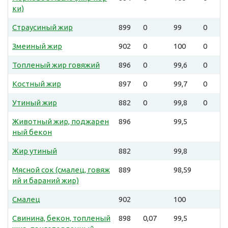
ки)
Страусиный жир
899
0
99
0
Змеиный жир
902
0
100
0
Топленый жир говяжий
896
0
99,6
0
Костный жир
897
0
99,7
0
Утиный жир
882
0
99,8
0
Животный жир, поджарен
896
99,5
ный бекон
Жир утиный
882
99,8
Мясной сок (смалец, говяж
889
98,59
ий и бараний жир)
Смалец
902
100
Свинина, бекон, топленый
898
0,07
99,5