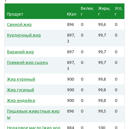
1
Белки,
Жиры,
Угл,
Продукт
ККал
г
г
г
Свиной жир
896
0
99,6
0
Курдючный жир
897,
0
99,7
0
3
Бараний жир
897
0
99,7
0
Говяжий жир сырец
897,
0
99,7
0
3
Жир куриный
900
0
99,8
0
Жир гусиный
900
0
99,8
0
Жир индейки
900
0
99,8
0
Пищевые животные жир
896
0
99,5
0
ы
Норковое масло (жир нор
884
0
100
0