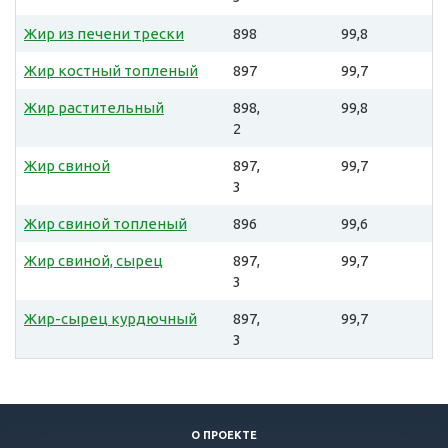
Жир из печени трески
898
99,8
Жир костный топленый
897
99,7
Жир растительный
898,
99,8
2
Жир свиной
897,
99,7
3
Жир свиной топленый
896
99,6
Жир свиной, сырец
897,
99,7
3
Жир-сырец курдючный
897,
99,7
3
О ПРОЕКТЕ