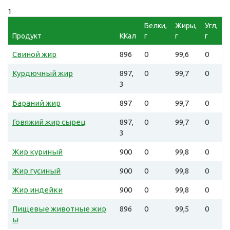
1
Белки,
Жиры,
Угл,
Продукт
ККал
г
г
г
Свиной жир
896
0
99,6
0
Курдючный жир
897,
0
99,7
0
3
Бараний жир
897
0
99,7
0
Говяжий жир сырец
897,
0
99,7
0
3
Жир куриный
900
0
99,8
0
Жир гусиный
900
0
99,8
0
Жир индейки
900
0
99,8
0
Пищевые животные жир
896
0
99,5
0
ы