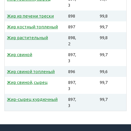
3
Жир из печени трески
898
99,8
Жир костный топленый
897
99,7
Жир растительный
898,
99,8
2
Жир свиной
897,
99,7
3
Жир свиной топленый
896
99,6
Жир свиной, сырец
897,
99,7
3
Жир-сырец курдючный
897,
99,7
3