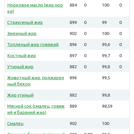
Норковое масло (жир нор
884
0
100
0
ки)
Страусиный жир
899
0
99
0
Змеиный жир
902
0
100
0
Топленый жир говяжий
896
0
99,6
0
Костный жир
897
0
99,7
0
Утиный жир
882
0
99,8
0
Животный жир, поджарен
896
99,5
ный бекон
Жир утиный
882
99,8
Мясной сок (смалец, говяж
889
98,59
ий и бараний жир)
Смалец
902
100