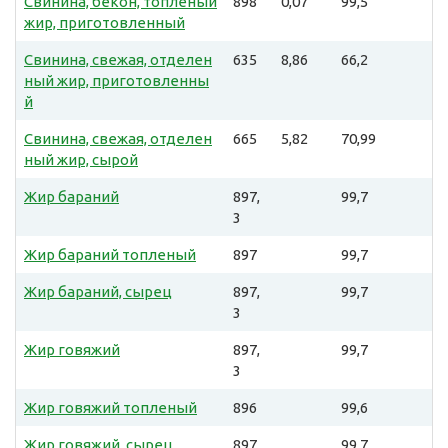
Свинина, бекон, топленый
898
0,07
99,5
жир, приготовленный
Свинина, свежая, отделен
635
8,86
66,2
ный жир, приготовленны
й
Свинина, свежая, отделен
665
5,82
70,99
ный жир, сырой
Жир бараний
897,
99,7
3
Жир бараний топленый
897
99,7
Жир бараний, сырец
897,
99,7
3
Жир говяжий
897,
99,7
3
Жир говяжий топленый
896
99,6
Жир говяжий, сырец
897,
99,7