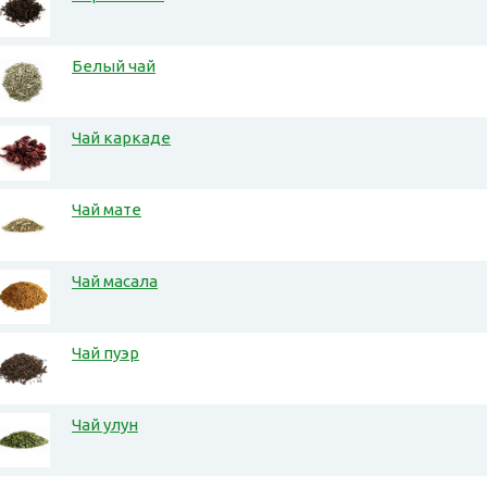
Белый чай
Чай каркаде
Чай мате
Чай масала
Чай пуэр
Чай улун