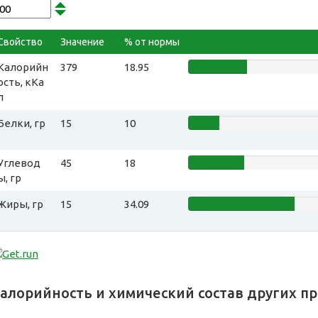
Свойство
Значение
% от нормы
Калорийн
379
18.95
ость, кКа
л
Белки, гр
15
10
Углевод
45
18
ы, гр
Жиры, гр
15
34.09
алорийность и химический состав других п