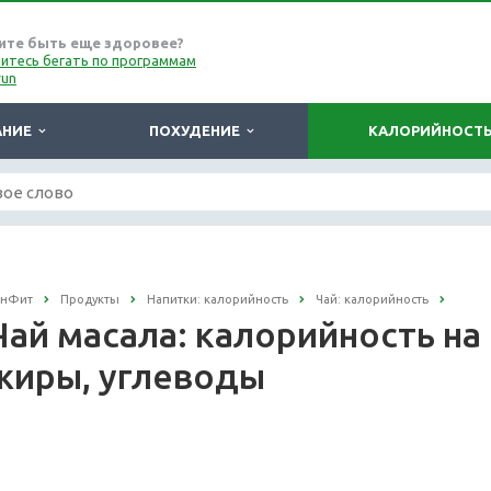
ите быть еще здоровее?
итесь бегать по программам
run
АНИЕ
ПОХУДЕНИЕ
КАЛОРИЙНОСТ
онФит
Продукты
Напитки: калорийность
Чай: калорийность
Чай масала: калорийность на 
жиры, углеводы