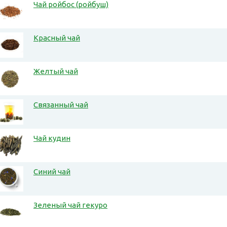
Чай ройбос (ройбуш)
Красный чай
Желтый чай
Связанный чай
Чай кудин
Синий чай
Зеленый чай гекуро