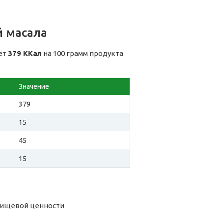
й масала
яет
379 ККал
на 100 грамм продукта
Значение
379
15
45
15
 пищевой ценности