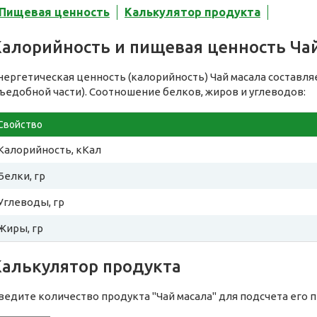
Пищевая ценность
Калькулятор продукта
Калорийность и пищевая ценность Ча
нергетическая ценность (калорийность) Чай масала составл
съедобной части). Соотношение белков, жиров и углеводов:
Свойство
Калорийность, кКал
Белки, гр
Углеводы, гр
Жиры, гр
Калькулятор продукта
ведите количество продукта "Чай масала" для подсчета его