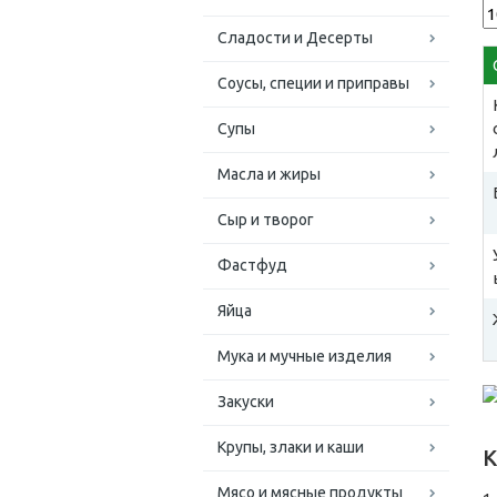
Сладости и Десерты
Соусы, специи и приправы
Супы
Масла и жиры
Сыр и творог
Фастфуд
Яйца
Мука и мучные изделия
Закуски
Крупы, злаки и каши
К
Мясо и мясные продукты