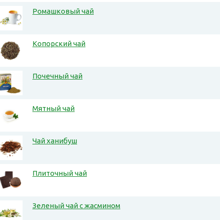
Ромашковый чай
Копорский чай
Почечный чай
Мятный чай
Чай ханибуш
Плиточный чай
Зеленый чай с жасмином