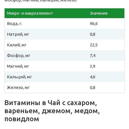
Микро- и макроэлемент
Значение
Вода, г.
96,6
Натрий, мг
0,8
Калий, мг
22,5
Фосфор, мг
7,4
Магний, мг
3,9
Кальций, мг
4,6
Железо, мг
0,8
Витамины в Чай с сахаром,
вареньем, джемом, медом,
повидлом