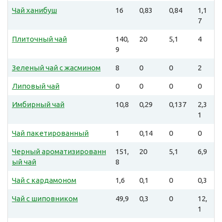
Чай ханибуш
16
0,83
0,84
1,1
7
Плиточный чай
140,
20
5,1
4
9
Зеленый чай с жасмином
8
0
0
2
Липовый чай
0
0
0
0
Имбирный чай
10,8
0,29
0,137
2,3
1
Чай пакетированный
1
0,14
0
0
Черный ароматизированн
151,
20
5,1
6,9
ый чай
8
Чай с кардамоном
1,6
0,1
0
0,3
Чай с шиповником
49,9
0,3
0
12,
1