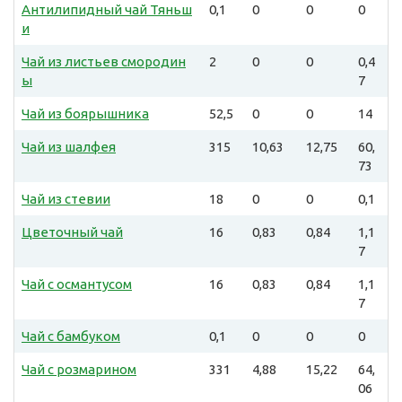
Антилипидный чай Тяньш
0,1
0
0
0
и
Чай из листьев смородин
2
0
0
0,4
ы
7
Чай из боярышника
52,5
0
0
14
Чай из шалфея
315
10,63
12,75
60,
73
Чай из стевии
18
0
0
0,1
Цветочный чай
16
0,83
0,84
1,1
7
Чай с османтусом
16
0,83
0,84
1,1
7
Чай с бамбуком
0,1
0
0
0
Чай с розмарином
331
4,88
15,22
64,
06