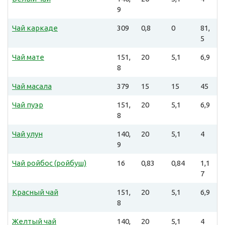
9
Чай каркаде
309
0,8
0
81,
5
Чай мате
151,
20
5,1
6,9
8
Чай масала
379
15
15
45
Чай пуэр
151,
20
5,1
6,9
8
Чай улун
140,
20
5,1
4
9
Чай ройбос (ройбуш)
16
0,83
0,84
1,1
7
Красный чай
151,
20
5,1
6,9
8
Желтый чай
140,
20
5,1
4