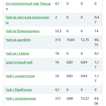
Антилипидный чай Тяньш
0,1
0
0
0
и
Чай из листьев смородин
2
0
0
0,4
ы
7
Чай из боярышника
52,5
0
0
14
Чай из шалфея
315
10,63
12,75
60,
73
Чай из стевии
18
0
0
0,1
Цветочный чай
16
0,83
0,84
1,1
7
Чай с османтусом
16
0,83
0,84
1,1
7
Чай с бамбуком
0,1
0
0
0
Чай с розмарином
331
4,88
15,22
64,
06