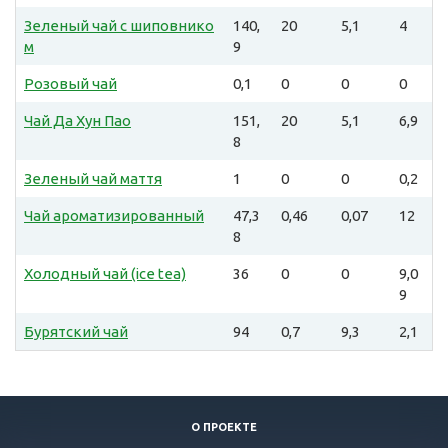
Зеленый чай с шиповнико
140,
20
5,1
4
м
9
Розовый чай
0,1
0
0
0
Чай Да Хун Пао
151,
20
5,1
6,9
8
Зеленый чай маття
1
0
0
0,2
Чай ароматизированный
47,3
0,46
0,07
12
8
Холодный чай (ice tea)
36
0
0
9,0
9
Бурятский чай
94
0,7
9,3
2,1
О ПРОЕКТЕ