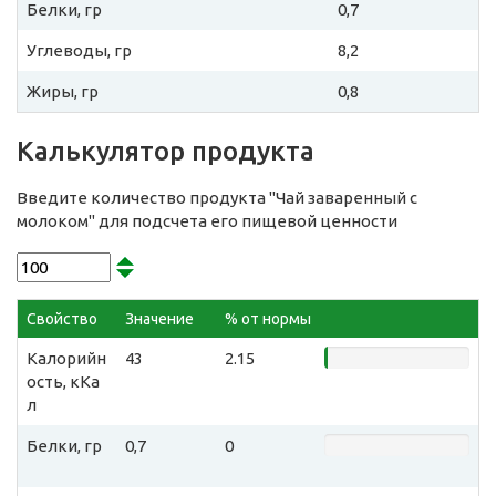
Белки, гр
0,7
Углеводы, гр
8,2
Жиры, гр
0,8
Калькулятор продукта
Введите количество продукта "Чай заваренный с
молоком" для подсчета его пищевой ценности
Свойство
Значение
% от нормы
Калорийн
43
2.15
ость, кКа
л
Белки, гр
0,7
0