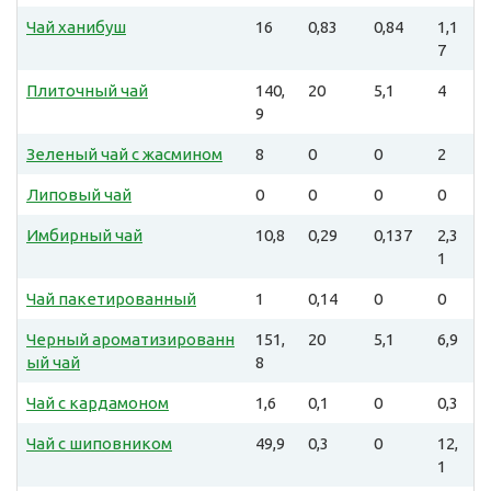
Чай ханибуш
16
0,83
0,84
1,1
7
Плиточный чай
140,
20
5,1
4
9
Зеленый чай с жасмином
8
0
0
2
Липовый чай
0
0
0
0
Имбирный чай
10,8
0,29
0,137
2,3
1
Чай пакетированный
1
0,14
0
0
Черный ароматизированн
151,
20
5,1
6,9
ый чай
8
Чай с кардамоном
1,6
0,1
0
0,3
Чай с шиповником
49,9
0,3
0
12,
1