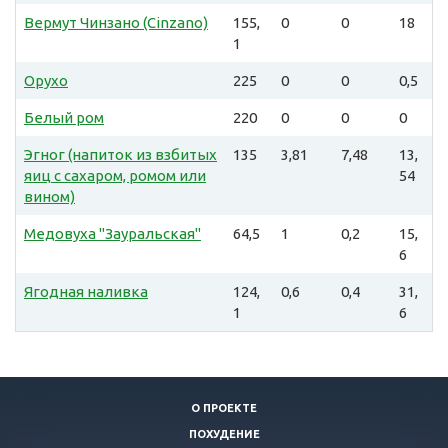
Вермут Чинзано (Cinzano)
155,
0
0
18
1
Орухо
225
0
0
0,5
Белый ром
220
0
0
0
Эгног (напиток из взбитых
135
3,81
7,48
13,
яиц с сахаром, ромом или
54
вином)
Медовуха "Зауральская"
64,5
1
0,2
15,
6
Ягодная наливка
124,
0,6
0,4
31,
1
6
О ПРОЕКТЕ
ПОХУДЕНИЕ