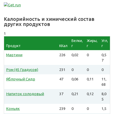
Калорийность и химический состав
других продуктов
1
Белки,
Жиры,
Угл,
Продукт
ККал
г
г
г
Мартини
226
0,02
0
0,5
7
Ром (45 Градусов)
231
0
0
0
Яблочный Сидр
47
0,06
0,11
11,
68
Напиток солодовый
37
0,21
0,12
8,0
5
Коньяк
239
0
0
1,5