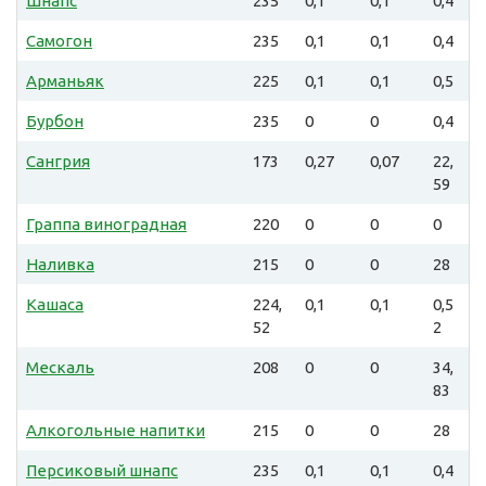
Шнапс
235
0,1
0,1
0,4
Самогон
235
0,1
0,1
0,4
Арманьяк
225
0,1
0,1
0,5
Бурбон
235
0
0
0,4
Сангрия
173
0,27
0,07
22,
59
Граппа виноградная
220
0
0
0
Наливка
215
0
0
28
Кашаса
224,
0,1
0,1
0,5
52
2
Мескаль
208
0
0
34,
83
Алкогольные напитки
215
0
0
28
Персиковый шнапс
235
0,1
0,1
0,4