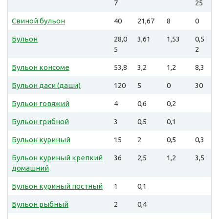
7
25
Свиной бульон
40
21,67
8
0
Бульон
28,0
3,61
1,53
0,5
5
2
Бульон консоме
53,8
3,2
1,2
8,3
Бульон даси (даши)
120
5
0
30
Бульон говяжий
4
0,6
0,2
Бульон грибной
3
0,5
0,1
Бульон куриный
15
2
0,5
0,3
Бульон куриный крепкий
36
2,5
1,2
3,5
домашний
Бульон куриный постный
1
0,1
Бульон рыбный
2
0,4