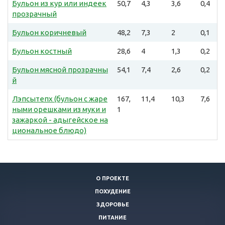
Бульон из кур или индеек
50,7
4,3
3,6
0,4
прозрачный
Бульон коричневый
48,2
7,3
2
0,1
Бульон костный
28,6
4
1,3
0,2
Бульон мясной прозрачны
54,1
7,4
2,6
0,2
й
Лэпсытепх (бульон с жаре
167,
11,4
10,3
7,6
ными орешками из муки и
1
зажаркой - адыгейское на
циональное блюдо)
О ПРОЕКТЕ
ПОХУДЕНИЕ
ЗДОРОВЬЕ
ПИТАНИЕ