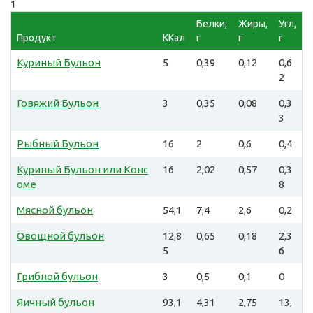
1
Белки,
Жиры,
Угл,
Продукт
ККал
г
г
г
Куриный Бульон
5
0,39
0,12
0,6
2
Говяжий Бульон
3
0,35
0,08
0,3
3
Рыбный Бульон
16
2
0,6
0,4
Куриный Бульон или Конс
16
2,02
0,57
0,3
оме
8
Мясной бульон
54,1
7,4
2,6
0,2
Овощной бульон
12,8
0,65
0,18
2,3
5
6
Грибной бульон
3
0,5
0,1
0
Яичный бульон
93,1
4,31
2,75
13,