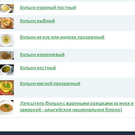
Бульон куриный постный
Бульон рыбный
Бульон из кур или индеек прозрачный
Бульон коричневый
Бульон костный
Бульон мясной прозрачный
Лэпсытепх (бульон с жареными орешками из муки и
зажаркой - адыгейское национальное блюдо)