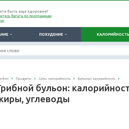
ите быть еще здоровее?
итесь бегать по программам
run
АНИЕ
ПОХУДЕНИЕ
КАЛОРИЙНОСТ
онФит
Продукты
Супы: калорийность
Бульоны: калорийность
Грибной бульон: калорийность
жиры, углеводы