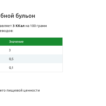
ибной бульон
тавляет
3 ККал
на 100 грамм
леводов:
Значение
3
0,5
0,1
 его пищевой ценности