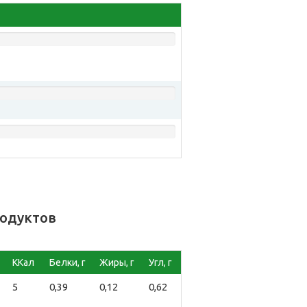
родуктов
ККал
Белки, г
Жиры, г
Угл, г
5
0,39
0,12
0,62