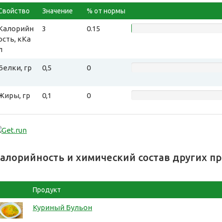
Свойство
Значение
% от нормы
Калорийн
3
0.15
ость, кКа
л
Белки, гр
0,5
0
Жиры, гр
0,1
0
алорийность и химический состав других п
Продукт
Куриный Бульон