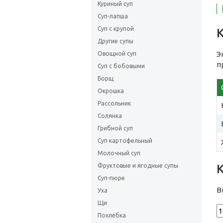
Куриный суп
Суп-лапша
Суп с крупой
Другие супы
Э
Овощной суп
п
Суп с бобовыми
Борщ
Окрошка
Рассольник
Солянка
Грибной суп
Суп картофельный
Молочный суп
Фруктовые и ягодные супы
Суп-пюре
В
Уха
Щи
Похлебка