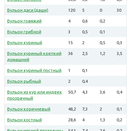
Бульон даси (даши)
120
5
0
30
Бульон говяжий
4
0,6
0,2
Бульон грибной
3
0,5
0,1
Бульон куриный
15
2
0,5
0,3
Бульон куриный крепкий
36
2,5
1,2
3,5
домашний
Бульон куриный постный
1
0,1
Бульон рыбный
2
0,4
Бульон из кур или индеек
50,7
4,3
3,6
0,4
прозрачный
Бульон коричневый
48,2
7,3
2
0,1
Бульон костный
28,6
4
1,3
0,2
Бульон мясной прозрачны
54,1
7,4
2,6
0,2