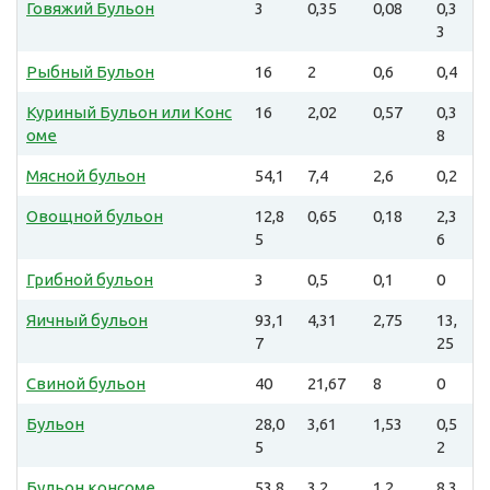
Говяжий Бульон
3
0,35
0,08
0,3
3
Рыбный Бульон
16
2
0,6
0,4
Куриный Бульон или Конс
16
2,02
0,57
0,3
оме
8
Мясной бульон
54,1
7,4
2,6
0,2
Овощной бульон
12,8
0,65
0,18
2,3
5
6
Грибной бульон
3
0,5
0,1
0
Яичный бульон
93,1
4,31
2,75
13,
7
25
Свиной бульон
40
21,67
8
0
Бульон
28,0
3,61
1,53
0,5
5
2
Бульон консоме
53,8
3,2
1,2
8,3