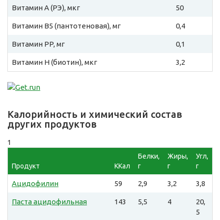
Витамин A (РЭ), мкг
50
Витамин B5 (пантотеновая), мг
0,4
Витамин PP, мг
0,1
Витамин H (биотин), мкг
3,2
Калорийность и химический состав
других продуктов
1
Белки,
Жиры,
Угл,
Продукт
ККал
г
г
г
Ацидофилин
59
2,9
3,2
3,8
Паста ацидофильная
143
5,5
4
20,
5