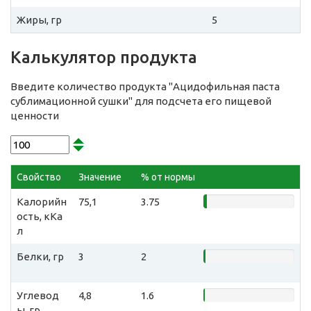
Жиры, гр
5
Калькулятор продукта
Введите количество продукта "Ацидофильная паста
сублимационной сушки" для подсчета его пищевой
ценности
Свойство
Значение
% от нормы
Калорийн
75,1
3.75
ость, кКа
л
Белки, гр
3
2
Углевод
4,8
1.6
ы, гр