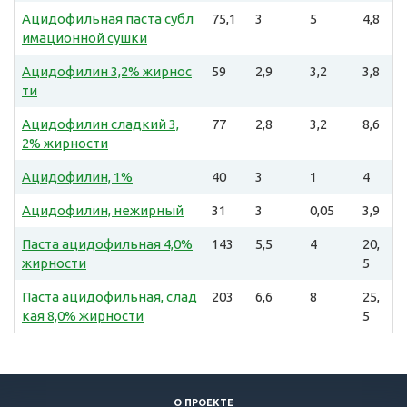
Ацидофильная паста субл
75,1
3
5
4,8
имационной сушки
Ацидофилин 3,2% жирнос
59
2,9
3,2
3,8
ти
Ацидофилин сладкий 3,
77
2,8
3,2
8,6
2% жирности
Ацидофилин, 1%
40
3
1
4
Ацидофилин, нежирный
31
3
0,05
3,9
Паста ацидофильная 4,0%
143
5,5
4
20,
жирности
5
Паста ацидофильная, слад
203
6,6
8
25,
кая 8,0% жирности
5
О ПРОЕКТЕ