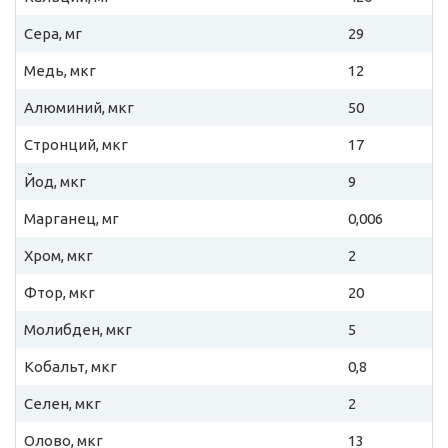
Сера, мг
29
Медь, мкг
12
Алюминий, мкг
50
Стронций, мкг
17
Йод, мкг
9
Марганец, мг
0,006
Хром, мкг
2
Фтор, мкг
20
Молибден, мкг
5
Кобальт, мкг
0,8
Селен, мкг
2
Олово, мкг
13