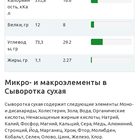
Калорийн
332,8
16.6
ость, кКа
л
Белки, гр
12
8
Углевод
73,3
29.2
ы, гр
Жиры, гр
1,1
2.27
Микро- и макроэлементы в
Сыворотка сухая
Сыворотка сухая содержит следующие элементы: Моно-
и дисахариды, Холестерин, Зола, Вода, Органические
кислоты, Ненасыщеные жирные кислоты, Натрий,
Калий, Фосфор, Магний, Кальций, Сера, Медь, Алюминий,
Стронций, Йод, Марганец, Хром, Фтор, Молибден,
Кобальт, Селен, Олово, Цинк, Железо, Хлор.