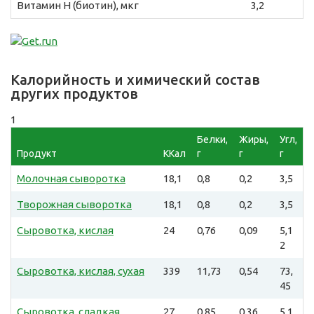
Витамин H (биотин), мкг
3,2
Калорийность и химический состав
других продуктов
1
Белки,
Жиры,
Угл,
Продукт
ККал
г
г
г
Молочная сыворотка
18,1
0,8
0,2
3,5
Творожная сыворотка
18,1
0,8
0,2
3,5
Сыровотка, кислая
24
0,76
0,09
5,1
2
Сыровотка, кислая, сухая
339
11,73
0,54
73,
45
Сыровотка, сладкая
27
0,85
0,36
5,1