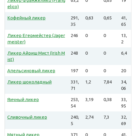
Ликер Франжелико (Frang
63,2
0
0,65
19
elico)
Кофейный ликер
291,
0,63
0,65
41,
35
65
Ликер Егермейстер (Jager
246
0
0
13,
meister)
2
Ликер Айриш Мист (Irish M
248
0
0
6,4
ist)
Апельсиновый ликер
197
0
0
20
Ликер шоколадный
331,
1,2
7,84
34,
71
06
Яичный ликер
253,
3,19
0,38
33,
54
95
Сливочный ликер
240,
2,74
7,3
32,
5
69
Мятный ликер
371
0
0
41,