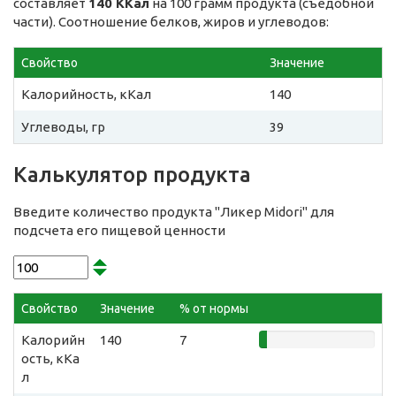
составляет
140 ККал
на 100 грамм продукта (съедобной
части). Соотношение белков, жиров и углеводов:
Свойство
Значение
Калорийность, кКал
140
Углеводы, гр
39
Калькулятор продукта
Введите количество продукта "Ликер Midori" для
подсчета его пищевой ценности
Свойство
Значение
% от нормы
Калорийн
140
7
ость, кКа
л