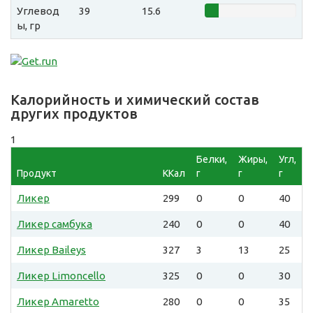
Углевод
39
15.6
ы, гр
Калорийность и химический состав
других продуктов
1
Белки,
Жиры,
Угл,
Продукт
ККал
г
г
г
Ликер
299
0
0
40
Ликер самбука
240
0
0
40
Ликер Baileys
327
3
13
25
Ликер Limoncello
325
0
0
30
Ликер Amaretto
280
0
0
35