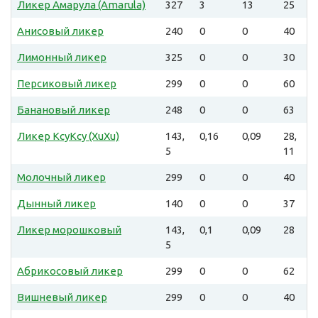
Ликер Амарула (Amarula)
327
3
13
25
Анисовый ликер
240
0
0
40
Лимонный ликер
325
0
0
30
Персиковый ликер
299
0
0
60
Банановый ликер
248
0
0
63
Ликер КсуКсу (XuXu)
143,
0,16
0,09
28,
5
11
Молочный ликер
299
0
0
40
Дынный ликер
140
0
0
37
Ликер морошковый
143,
0,1
0,09
28
5
Абрикосовый ликер
299
0
0
62
Вишневый ликер
299
0
0
40