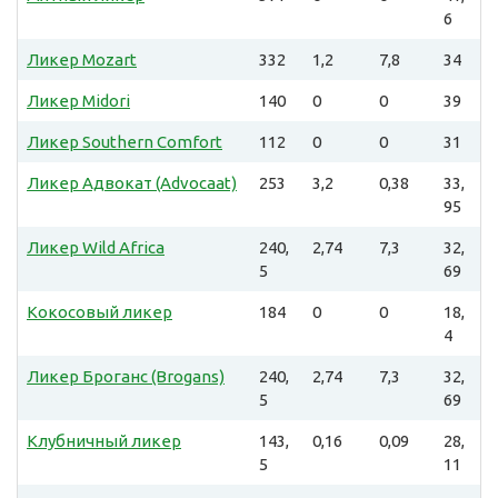
6
Ликер Mozart
332
1,2
7,8
34
Ликер Midori
140
0
0
39
Ликер Southern Comfort
112
0
0
31
Ликер Адвокат (Advocaat)
253
3,2
0,38
33,
95
Ликер Wild Africa
240,
2,74
7,3
32,
5
69
Кокосовый ликер
184
0
0
18,
4
Ликер Броганс (Brogans)
240,
2,74
7,3
32,
5
69
Клубничный ликер
143,
0,16
0,09
28,
5
11