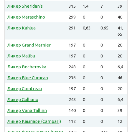
Ликер Sheridan's
315
1,4
7
39
Ликер Maraschino
299
0
0
40
Ликер Kahlua
291
0,63
0,65
41,
65
Ликер Grand Marnier
197
0
0
20
Ликер Malibu
197
0
0
20
Ликер Becherovka
248
0
0
6,4
Ликер Blue Curacao
236
0
0
46
Ликер Cointreau
197
0
0
20
Ликер Galliano
248
0
0
6,4
Ликер Vana Tallinn
140
0
0
39
Ликер Кампари (Campari)
112
0
0
12