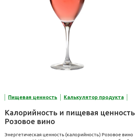
Пищевая ценность
Калькулятор продукта
Калорийность и пищевая ценность
Розовое вино
Энергетическая ценность (калорийность) Розовое вино