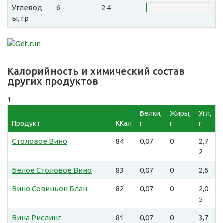
Углевод
6
2.4
ы, гр
Калорийность и химический состав
других продуктов
1
Белки,
Жиры,
Угл,
Продукт
ККал
г
г
г
Столовое Вино
84
0,07
0
2,7
2
Белое Столовое Вино
83
0,07
0
2,6
Вино Совиньон Блан
82
0,07
0
2,0
5
Вина Рислинг
81
0,07
0
3,7