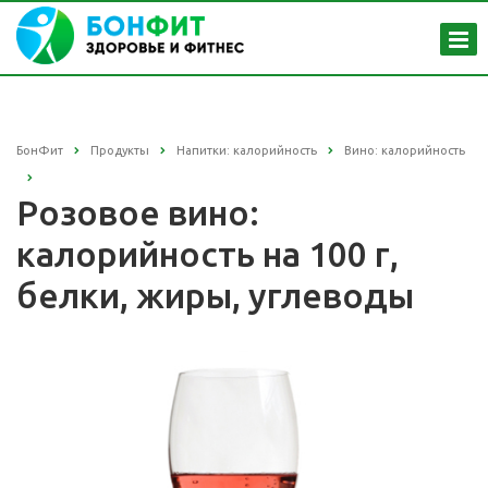
БонФит
Продукты
Напитки: калорийность
Вино: калорийность
Розовое вино:
калорийность на 100 г,
белки, жиры, углеводы