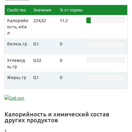
Свойство
Значение
% от нормы
Калорийн
224,52
11.2
ость, кКа
л
Белки, гр
0,1
0
Углевод
0,52
0
ы, гр
Жиры, гр
0,1
0
Калорийность и химический состав
других продуктов
1