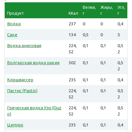
Белки,
Жиры,
Угл,
Продукт
ККал
г
г
г
Водка
237
0
0
0,4
Саке
134
0,5
0
5
Водка анисовая
224,
0,1
0,1
0,5
52
2
Болгарская водка ракия
302
0,1
0,1
0,5
2
Киршвассер
235
0,1
0,1
0,4
Пастис (Pastis)
224,
0,1
0,1
0,5
52
2
Греческая водка Узо (Ouz
224,
0,1
0,1
0,5
o)
52
2
Ципуро
235
0,1
0,1
0,4