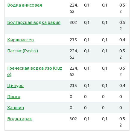
Водка анисовая
224,
0,1
0,1
0,5
52
2
Болгарская водка ракия
302
0,1
0,1
0,5
2
Киршвассер
235
0,1
0,1
0,4
Пастис (Pastis)
224,
0,1
0,1
0,5
52
2
Греческая водка Узо (Ouz
224,
0,1
0,1
0,5
o)
52
2
Ципуро
235
0,1
0,1
0,4
Писко
0
0
0
0
Ханшин
0
0
0
0
Водка арак
302
0,1
0,1
0,5
2