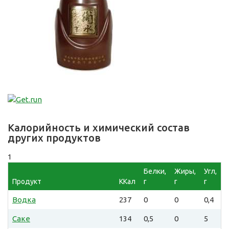
Калорийность и химический состав
других продуктов
1
Белки,
Жиры,
Угл,
Продукт
ККал
г
г
г
Водка
237
0
0
0,4
Саке
134
0,5
0
5