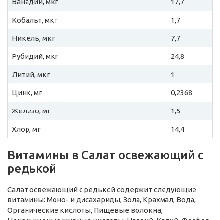
Ванадий, мкг
17,7
Кобальт, мкг
1,7
Никель, мкг
7,7
Рубидий, мкг
24,8
Литий, мкг
1
Цинк, мг
0,2368
Железо, мг
1,5
Хлор, мг
14,4
Витамины в Салат освежающий с
редькой
Салат освежающий с редькой содержит следующие
витамины: Моно- и дисахариды, Зола, Крахмал, Вода,
Органические кислоты, Пищевые волокна,