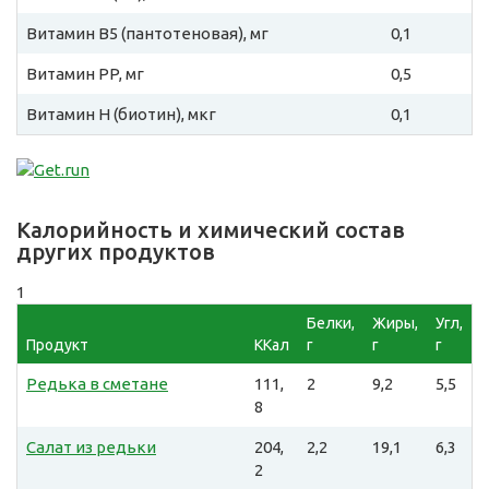
Витамин B5 (пантотеновая), мг
0,1
Витамин PP, мг
0,5
Витамин H (биотин), мкг
0,1
Калорийность и химический состав
других продуктов
1
Белки,
Жиры,
Угл,
Продукт
ККал
г
г
г
Редька в сметане
111,
2
9,2
5,5
8
Салат из редьки
204,
2,2
19,1
6,3
2