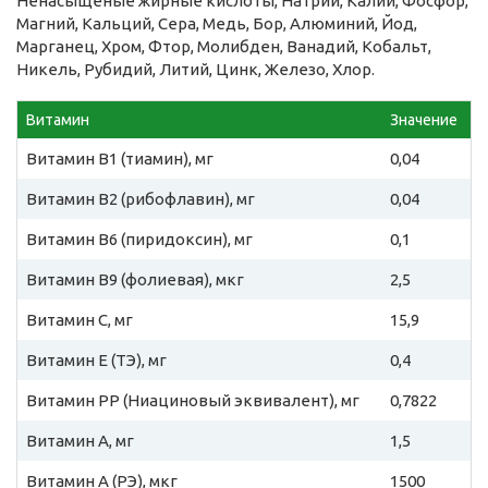
Ненасыщеные жирные кислоты, Натрий, Калий, Фосфор,
Магний, Кальций, Сера, Медь, Бор, Алюминий, Йод,
Марганец, Хром, Фтор, Молибден, Ванадий, Кобальт,
Никель, Рубидий, Литий, Цинк, Железо, Хлор.
Витамин
Значение
Витамин B1 (тиамин), мг
0,04
Витамин B2 (рибофлавин), мг
0,04
Витамин B6 (пиридоксин), мг
0,1
Витамин B9 (фолиевая), мкг
2,5
Витамин C, мг
15,9
Витамин E (ТЭ), мг
0,4
Витамин PP (Ниациновый эквивалент), мг
0,7822
Витамин A, мг
1,5
Витамин A (РЭ), мкг
1500