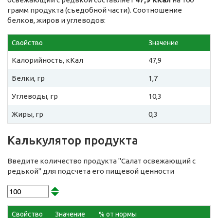
грамм продукта (съедобной части). Соотношение
белков, жиров и углеводов:
Свойство
Значение
Калорийность, кКал
47,9
Белки, гр
1,7
Углеводы, гр
10,3
Жиры, гр
0,3
Калькулятор продукта
Введите количество продукта "Салат освежающий с
редькой" для подсчета его пищевой ценности
Свойство
Значение
% от нормы