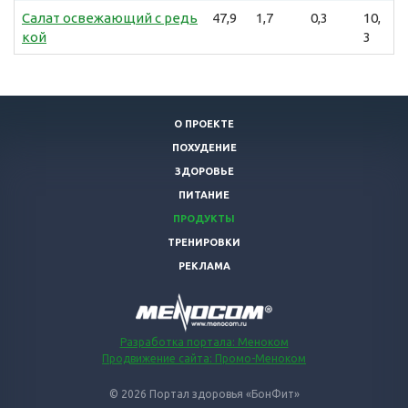
Салат освежающий с редь
47,9
1,7
0,3
10,
кой
3
О ПРОЕКТЕ
ПОХУДЕНИЕ
ЗДОРОВЬЕ
ПИТАНИЕ
ПРОДУКТЫ
ТРЕНИРОВКИ
РЕКЛАМА
Разработка портала: Меноком
Продвижение сайта: Промо-Меноком
© 2026 Портал здоровья «БонФит»