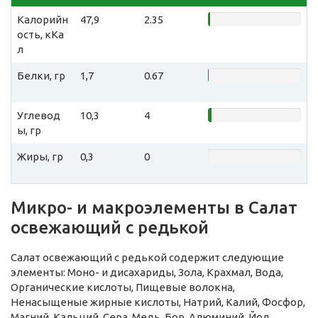
Калорийн
47,9
2.35
ость, кКа
л
Белки, гр
1,7
0.67
Углевод
10,3
4
ы, гр
Жиры, гр
0,3
0
Микро- и макроэлементы в Салат
освежающий с редькой
Салат освежающий с редькой содержит следующие
элементы: Моно- и дисахариды, Зола, Крахмал, Вода,
Органические кислоты, Пищевые волокна,
Ненасыщеные жирные кислоты, Натрий, Калий, Фосфор,
Магний, Кальций, Сера, Медь, Бор, Алюминий, Йод,