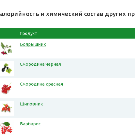
алорийность и химический состав других п
Продукт
Боярышник
Смородина черная
Смородина красная
Шиповник
Барбарис