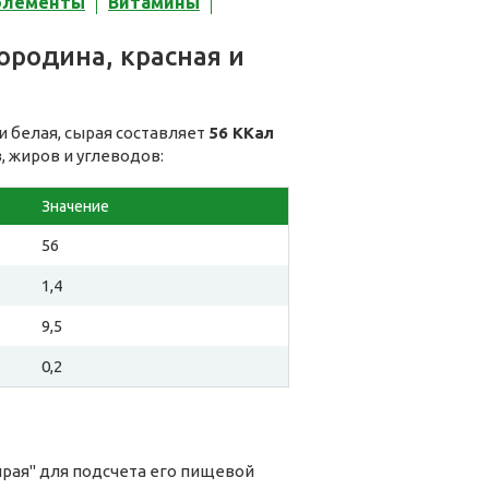
элементы
Витамины
ородина, красная и
и белая, сырая составляет
56 ККал
, жиров и углеводов:
Значение
56
1,4
9,5
0,2
ырая" для подсчета его пищевой