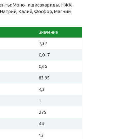
енты: Моно- и дисахариды, НЖК -
атрий, Калий, Фосфор, Магний,
Значение
7,37
0,017
0,66
83,95
4,3
1
275
44
13