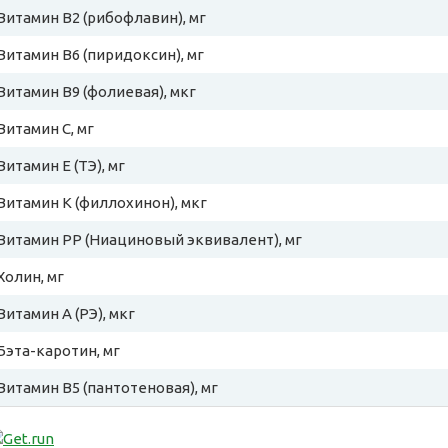
Витамин B2 (рибофлавин), мг
Витамин B6 (пиридоксин), мг
Витамин B9 (фолиевая), мкг
Витамин C, мг
Витамин E (ТЭ), мг
Витамин К (филлохинон), мкг
Витамин PP (Ниациновый эквивалент), мг
Холин, мг
Витамин A (РЭ), мкг
Бэта-каротин, мг
Витамин B5 (пантотеновая), мг