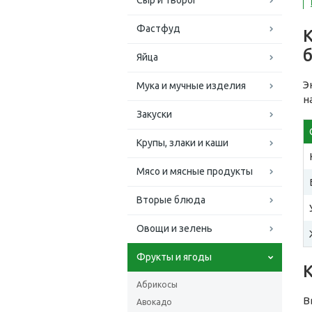
Сыр и творог
Фастфуд
б
Яйца
Э
Мука и мучные изделия
н
Закуски
Крупы, злаки и каши
Мясо и мясные продукты
Вторые блюда
Овощи и зелень
Фрукты и ягоды
Абрикосы
В
Авокадо