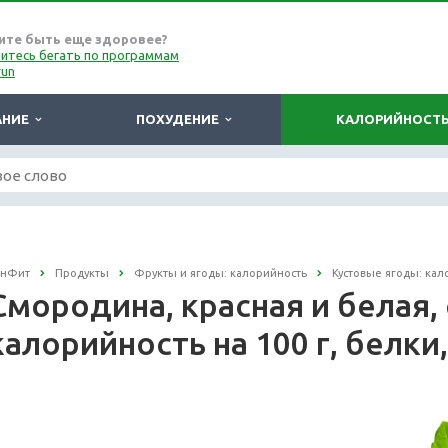
ите быть еще здоровее?
итесь бегать по программам
run
АНИЕ
ПОХУДЕНИЕ
КАЛОРИЙНОСТ
онФит
Продукты
Фрукты и ягоды: калорийность
Кустовые ягоды: кал
Смородина, красная и белая,
калорийность на 100 г, белки