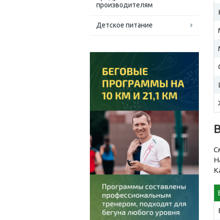
производителям
Детское питание
В
С
Н
К