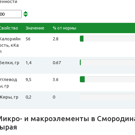
енности
Свойство
Значение
% от нормы
Калорийн
56
2.8
ость, кКа
л
Белки, гр
1,4
0.67
Углевод
9,5
3.6
ы, гр
Жиры, гр
0,2
0
Микро- и макроэлементы в Смородина,
сырая