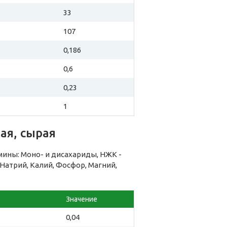
33
107
0,186
0,6
0,23
1
ая, сырая
мины: Моно- и дисахариды, НЖК -
атрий, Калий, Фосфор, Магний,
Значение
0,04