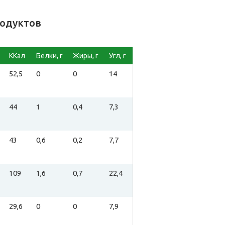
родуктов
ККал
Белки, г
Жиры, г
Угл, г
52,5
0
0
14
44
1
0,4
7,3
43
0,6
0,2
7,7
109
1,6
0,7
22,4
29,6
0
0
7,9