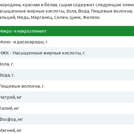
мородина, красная и белая, сырая содержит следующие элем
асыщенные жирные кислоты, Зола, Вода, Пищевые волокна, Н
альций, Медь, Марганец, Селен, Цинк, Железо.
Микро- и макроэлемент
Моно- и дисахариды, г.
НЖК - Насыщенные жирные кислоты, г.
Зола, г.
Вода, г.
Пищевые волокна, г.
Натрий, мг
Калий, мг
Фосфор, мг
Магний, мг