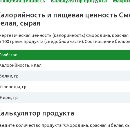
Пищевая ценность
Калькулятор продукта
Макро
Калорийность и пищевая ценность См
елая, сырая
нергетическая ценность (калорийность) Смородина, красная 
а 100 грамм продукта (съедобной части). Соотношение белков
Свойство
Калорийность, кКал
Белки, гр
Углеводы, гр
Жиры, гр
Калькулятор продукта
ведите количество продукта "Смородина, красная и белая, с