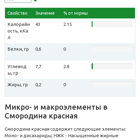
Свойство
Значение
% от нормы
Калорийн
43
2.15
ость, кКа
л
Белки, гр
0,6
0
Углевод
7,7
2.8
ы, гр
Жиры, гр
0,2
0
Микро- и макроэлементы в
Смородина красная
Смородина красная содержит следующие элементы:
Моно- и дисахариды, НЖК - Насыщенные жирные