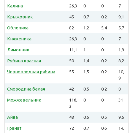
Калина
26,3
0
0
7
Крыжовник
45
0,7
0,2
9,1
Облепиха
82
1,2
5,4
5,7
Княженика
26,3
0
0
7
Лимонник
11,1
1
0
1,9
Рябина красная
50
1,4
0,2
8,2
Черноплодная рябина
55
1,5
0,2
10,
9
Смородина белая
42
0,5
0,2
8
Можжевельник
116,
0
0
31
3
Айва
48
0,6
0,5
9,6
Гранат
72
0,7
0,6
14,