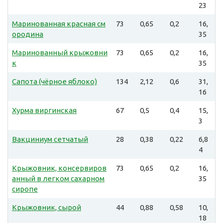
23
Маринованная красная см
73
0,65
0,2
16,
ородина
35
Маринованный крыжовни
73
0,65
0,2
16,
к
35
Сапота (чёрное яблоко)
134
2,12
0,6
31,
16
Хурма виргинская
67
0,5
0,4
15,
3
Вакциниум сетчатый
28
0,38
0,22
6,8
4
Крыжовник, консервиров
73
0,65
0,2
16,
анный в легком сахарном
35
сиропе
Крыжовник, сырой
44
0,88
0,58
10,
18