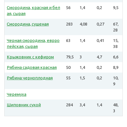
Смородина, красная и бел
56
1,4
0,2
9,5
ая, сырая
Смородина, сушеная
283
4,08
0,27
67,
28
Черная смородина, еврро
63
1,4
0,41
15,
пейская, сырая
38
Крыжовник с кефиром
79,5
3
4,7
6,6
Рябина садовая красная
50
1,4
0,2
8,9
Рябина черноплодная
55
1,5
0,2
10,
9
Черемуха
Шиповник сухой
284
3,4
1,4
48,
3