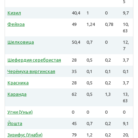
5
Кизил
40,4
1
0
9,7
Фейхоа
49
1,24
0,78
10,
63
Шелковица
50,4
0,7
0
12,
7
Шефердия серебристая
28
0,5
0,2
3,7
Черёмуха виргинская
35
0,1
0,1
0,1
Красника
28
0,5
0,2
3,7
Каранда
62
0,5
1,3
13,
63
Угни (Уньи)
0
0
0
0
Йошта
45
0,7
0,2
9,1
Зизифус (Унаби)
79
1,2
0,2
20,