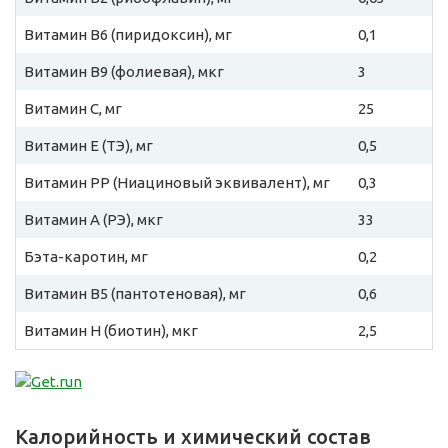
Витамин B6 (пиридоксин), мг
0,1
Витамин B9 (фолиевая), мкг
3
Витамин C, мг
25
Витамин E (ТЭ), мг
0,5
Витамин PP (Ниациновый эквивалент), мг
0,3
Витамин A (РЭ), мкг
33
Бэта-каротин, мг
0,2
Витамин B5 (пантотеновая), мг
0,6
Витамин H (биотин), мкг
2,5
Калорийность и химический состав