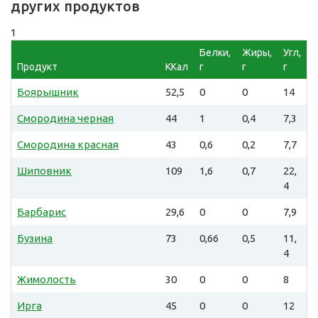
других продуктов
1
Белки,
Жиры,
Угл,
Продукт
ККал
г
г
г
Боярышник
52,5
0
0
14
Смородина черная
44
1
0,4
7,3
Смородина красная
43
0,6
0,2
7,7
Шиповник
109
1,6
0,7
22,
4
Барбарис
29,6
0
0
7,9
Бузина
73
0,66
0,5
11,
4
Жимолость
30
0
0
8
Ирга
45
0
0
12