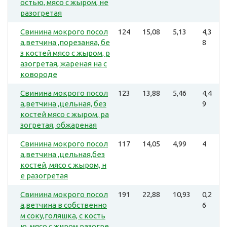
остью, мясо с жыром, не
разогретая
Свинина мокрого посол
124
15,08
5,13
4,3
а,ветчина ,порезаняа, бе
8
з костей мясо с жыром, р
азогретая, жареная на с
ковороде
Свинина мокрого посол
123
13,88
5,46
4,4
а,ветчина ,цельная, без
9
костей мясо с жыром, ра
зогретая, обжареная
Свинина мокрого посол
117
14,05
4,99
4
а,ветчина ,цельная,без
костей, мясо с жыром, н
е разогретая
Свинина мокрого посол
191
22,88
10,93
0,2
а,ветчина в собственно
6
м соку,голяшка, с кость
ю, мясо с жиром,разогре