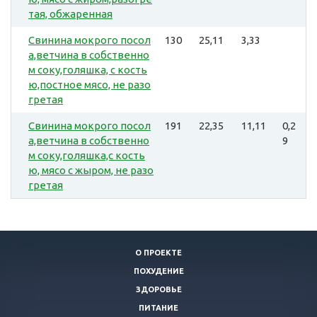
тая, обжаренная
Свинина мокрого посол
130
25,11
3,33
а,ветчина в собственно
м соку,голяшка, с кость
ю,постное мясо, не разо
гретая
Свинина мокрого посол
191
22,35
11,11
0,2
а,ветчина в собственно
9
м соку,голяшка,с кость
ю, мясо с жыром, не разо
гретая
О ПРОЕКТЕ
ПОХУДЕНИЕ
ЗДОРОВЬЕ
ПИТАНИЕ