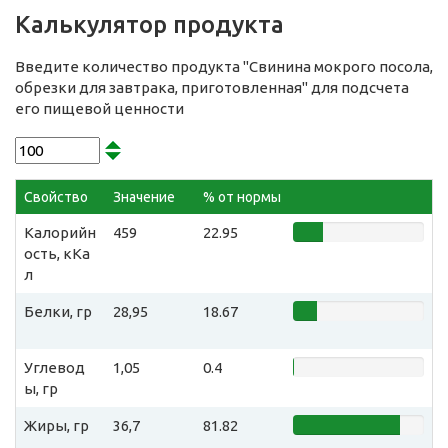
Калькулятор продукта
Введите количество продукта "Свинина мокрого посола,
обрезки для завтрака, приготовленная" для подсчета
его пищевой ценности
Свойство
Значение
% от нормы
Калорийн
459
22.95
ость, кКа
л
Белки, гр
28,95
18.67
Углевод
1,05
0.4
ы, гр
Жиры, гр
36,7
81.82