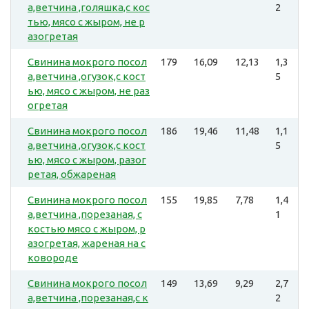
а,ветчина ,голяшка,с кос
2
тью, мясо с жыром, не р
азогретая
Свинина мокрого посол
179
16,09
12,13
1,3
а,ветчина ,огузок,с кост
5
ью, мясо с жыром, не раз
огретая
Свинина мокрого посол
186
19,46
11,48
1,1
а,ветчина ,огузок,с кост
5
ью, мясо с жыром, разог
ретая, обжареная
Свинина мокрого посол
155
19,85
7,78
1,4
а,ветчина ,порезаная, с
1
костью мясо с жыром, р
азогретая, жареная на с
ковороде
Свинина мокрого посол
149
13,69
9,29
2,7
а,ветчина ,порезаная,с к
2