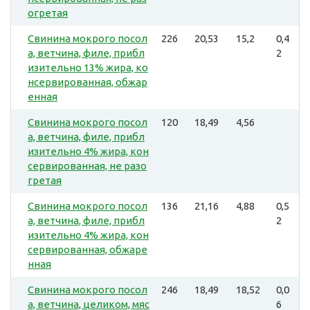
огретая
Свинина мокрого посол
226
20,53
15,2
0,4
а, ветчина, филе, прибл
2
изительно 13% жира, ко
нсервированная, обжар
енная
Свинина мокрого посол
120
18,49
4,56
а, ветчина, филе, прибл
изительно 4% жира, кон
сервированная, не разо
гретая
Свинина мокрого посол
136
21,16
4,88
0,5
а, ветчина, филе, прибл
2
изительно 4% жира, кон
сервированная, обжаре
нная
Свинина мокрого посол
246
18,49
18,52
0,0
а, ветчина, целиком, мяс
6