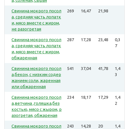
а, соленая, сырая
Свинина мокрого посол
269
16,47
21,98
а, средняя часть лопатк
и, мясо вместе с жиром,
не разогретая
Свинина мокрого посол
287
17,28
23,48
0,3
а, средняя часть лопатк
7
и, мясо вместе с жиром,
обжаренная
Свинина мокрого посол
541
37,04
41,78
1,4
а,бекон, с низким содер
3
жанием соли, жаренная
или обжаренная
Свинина мокрого посол
234
18,17
17,29
1,4
а,ветчина ,голяшка,без
2
костью, мясо с жыром, р
азогретая, обжареная
Свинина мокрого посол
243
14,28
20
1,4