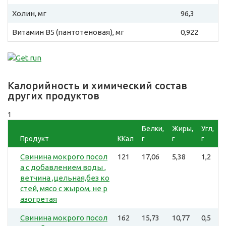
Холин, мг
96,3
Витамин B5 (пантотеновая), мг
0,922
Калорийность и химический состав
других продуктов
1
Белки,
Жиры,
Угл,
Продукт
ККал
г
г
г
Свинина мокрого посол
121
17,06
5,38
1,2
а с добавлением воды ,
ветчина ,цельная,без ко
стей, мясо с жыром, не р
азогретая
Свинина мокрого посол
162
15,73
10,77
0,5