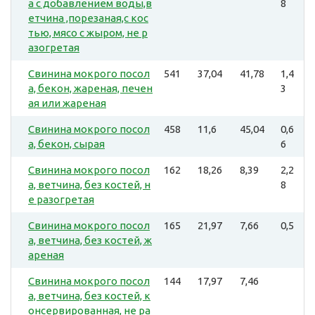
а с добавлением воды,в
8
етчина ,порезаная,с кос
тью, мясо с жыром, не р
азогретая
Свинина мокрого посол
541
37,04
41,78
1,4
а, бекон, жареная, печен
3
ая или жареная
Свинина мокрого посол
458
11,6
45,04
0,6
а, бекон, сырая
6
Свинина мокрого посол
162
18,26
8,39
2,2
а, ветчина, без костей, н
8
е разогретая
Свинина мокрого посол
165
21,97
7,66
0,5
а, ветчина, без костей, ж
ареная
Свинина мокрого посол
144
17,97
7,46
а, ветчина, без костей, к
онсервированная, не ра