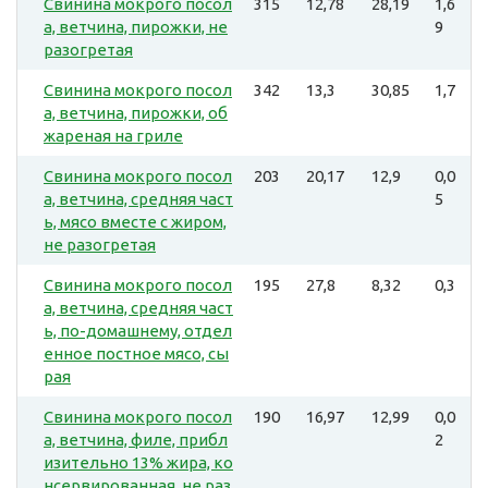
Свинина мокрого посол
315
12,78
28,19
1,6
а, ветчина, пирожки, не
9
разогретая
Свинина мокрого посол
342
13,3
30,85
1,7
а, ветчина, пирожки, об
жареная на гриле
Свинина мокрого посол
203
20,17
12,9
0,0
а, ветчина, средняя част
5
ь, мясо вместе с жиром,
не разогретая
Свинина мокрого посол
195
27,8
8,32
0,3
а, ветчина, средняя част
ь, по-домашнему, отдел
енное постное мясо, сы
рая
Свинина мокрого посол
190
16,97
12,99
0,0
а, ветчина, филе, прибл
2
изительно 13% жира, ко
нсервированная, не раз