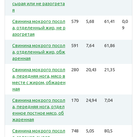
сырая или не разогрета
я
Свинина мокрого посол
579
5,68
61,41
0,0
а, отделенный жир, не р
9
азогретая
Свинина мокрого посол
591
7,64
61,86
а, отделенный жир, обж
аренная
Свинина мокрого посол
280
20,43
21,35
а, передняя нога, мясо в
месте с жиром, обжарен
ная
Свинина мокрого посол
170
24,94
7,04
а, передняя нога, отдел
енное постное мясо, об
жаренная
Свинина мокрого посол
748
5,05
80,5