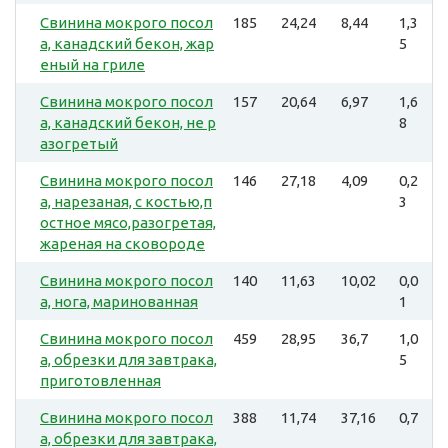
Свинина мокрого посол
185
24,24
8,44
1,3
а, канадский бекон, жар
5
еный на гриле
Свинина мокрого посол
157
20,64
6,97
1,6
а, канадский бекон, не р
8
азогретый
Свинина мокрого посол
146
27,18
4,09
0,2
а, нарезаная, с костью,п
3
остное мясо,разогретая,
жареная на сковороде
Свинина мокрого посол
140
11,63
10,02
0,0
а, нога, маринованная
1
Свинина мокрого посол
459
28,95
36,7
1,0
а, обрезки для завтрака,
5
приготовленная
Свинина мокрого посол
388
11,74
37,16
0,7
а, обрезки для завтрака,