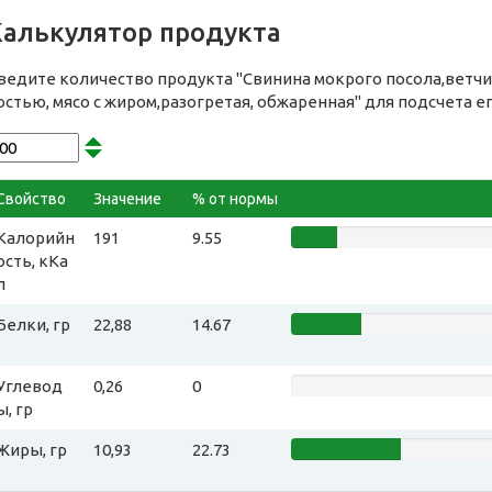
Калькулятор продукта
ведите количество продукта "Свинина мокрого посола,ветчин
остью, мясо с жиром,разогретая, обжаренная" для подсчета 
Свойство
Значение
% от нормы
Калорийн
191
9.55
ость, кКа
л
Белки, гр
22,88
14.67
Углевод
0,26
0
ы, гр
Жиры, гр
10,93
22.73