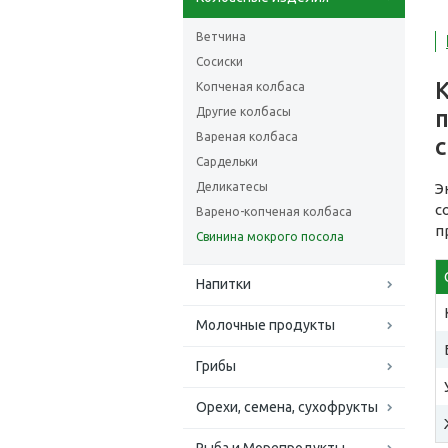
Ветчина
Сосиски
Копченая колбаса
Другие колбасы
п
Вареная колбаса
Сардельки
Деликатесы
Э
с
Варено-копченая колбаса
п
Свинина мокрого посола
Напитки
Молочные продукты
Грибы
Орехи, семена, сухофрукты