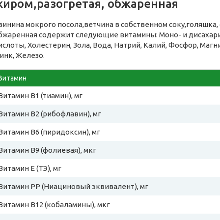
жиром,разогретая, обжаренная
винина мокрого посола,ветчина в собственном соку,голяшка, с
бжаренная содержит следующие витамины: Моно- и дисаха
ислоты, Холестерин, Зола, Вода, Натрий, Калий, Фосфор, Магн
инк, Железо.
Витамин
Витамин B1 (тиамин), мг
Витамин B2 (рибофлавин), мг
Витамин B6 (пиридоксин), мг
Витамин B9 (фолиевая), мкг
Витамин E (ТЭ), мг
Витамин PP (Ниациновый эквивалент), мг
Витамин B12 (кобаламины), мкг