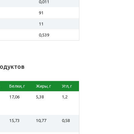
0,011
91
11
0,539
родуктов
л
Белки, г
Жиры, г
Угл, г
17,06
5,38
1,2
15,73
10,77
0,58