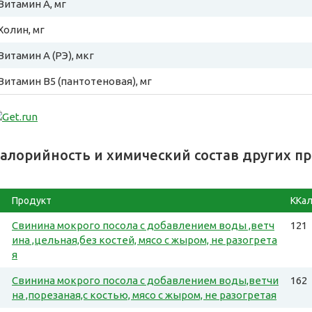
Витамин A, мг
Холин, мг
Витамин A (РЭ), мкг
Витамин B5 (пантотеновая), мг
алорийность и химический состав других п
Продукт
ККа
Свинина мокрого посола с добавлением воды ,ветч
121
ина ,цельная,без костей, мясо с жыром, не разогрета
я
Свинина мокрого посола с добавлением воды,ветчи
162
на ,порезаная,с костью, мясо с жыром, не разогретая