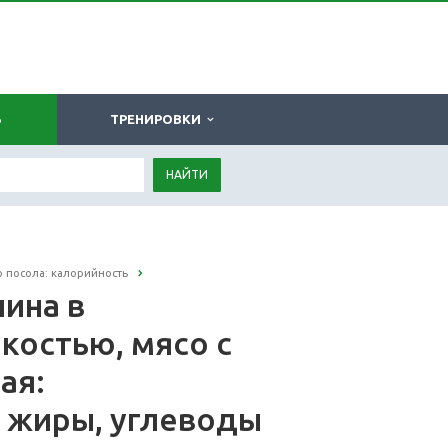
Ь
ТРЕНИРОВКИ
НАЙТИ
 посола: калорийность
ина в
 костью, мясо с
ая:
, жиры, углеводы