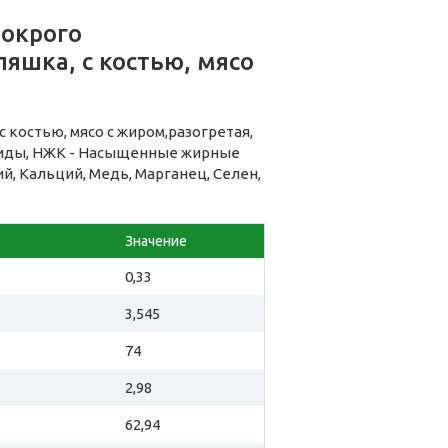
мокрого
ляшка, с костью, мясо
 костью, мясо с жиром,разогретая,
риды, НЖК - Насыщенные жирные
ий, Кальций, Медь, Марганец, Селен,
Значение
0,33
3,545
74
2,98
62,94