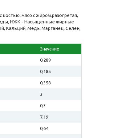
 костью, мясо с жиром,разогретая,
риды, НЖК - Насыщенные жирные
ий, Кальций, Медь, Марганец, Селен,
Значение
0,289
0,185
0,358
3
0,3
7,19
0,64