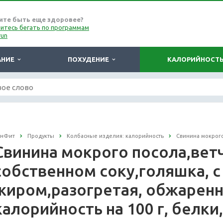
ите быть еще здоровее?
итесь бегать по программам
run
АНИЕ
ПОХУДЕНИЕ
КАЛОРИЙНОСТ
онФит
Продукты
Колбасные изделия: калорийность
Свинина мокрого
Свинина мокрого посола,ветч
собственном соку,голяшка, с
жиром,разогретая, обжаренн
калорийность на 100 г, белки