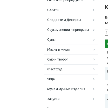
Рыба и Морепродукты
Салаты
В
Сладости и Десерты
к
Соусы, специи и приправы
Супы
Масла и жиры
Сыр и творог
Фастфуд
Яйца
Мука и мучные изделия
Закуски