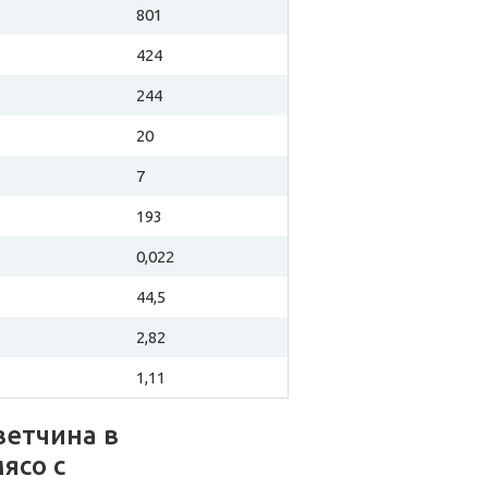
801
424
244
20
7
193
0,022
44,5
2,82
1,11
ветчина в
ясо с