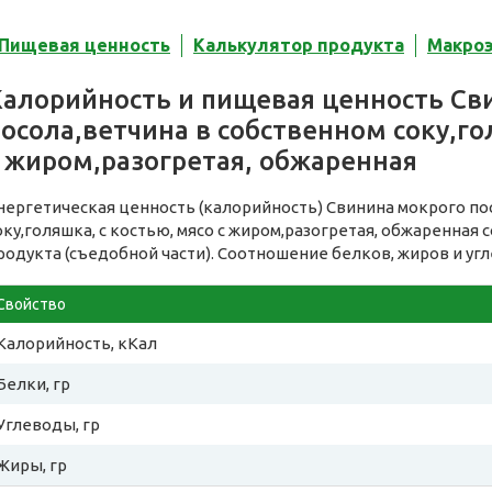
Пищевая ценность
Калькулятор продукта
Макро
Калорийность и пищевая ценность Св
осола,ветчина в собственном соку,го
с жиром,разогретая, обжаренная
нергетическая ценность (калорийность) Свинина мокрого по
оку,голяшка, с костью, мясо с жиром,разогретая, обжаренная 
родукта (съедобной части). Соотношение белков, жиров и уг
Свойство
Калорийность, кКал
Белки, гр
Углеводы, гр
Жиры, гр