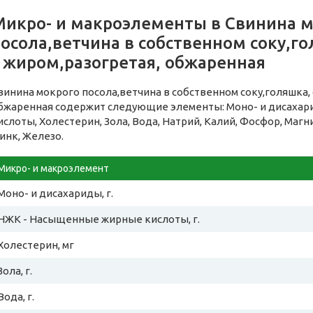
Микро- и макроэлементы в Свинина 
осола,ветчина в собственном соку,го
с жиром,разогретая, обжаренная
винина мокрого посола,ветчина в собственном соку,голяшка, с
бжаренная содержит следующие элементы: Моно- и дисаха
ислоты, Холестерин, Зола, Вода, Натрий, Калий, Фосфор, Магн
инк, Железо.
Микро- и макроэлемент
Моно- и дисахариды, г.
НЖК - Насыщенные жирные кислоты, г.
Холестерин, мг
Зола, г.
Вода, г.