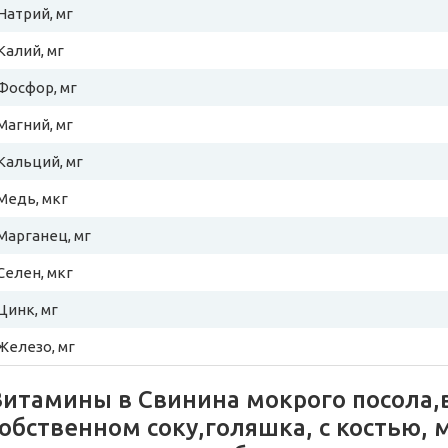
Натрий, мг
Калий, мг
Фосфор, мг
Магний, мг
Кальций, мг
Медь, мкг
Марганец, мг
Селен, мкг
Цинк, мг
Железо, мг
Витамины в Свинина мокрого посола,
обственном соку,голяшка, с костью, м