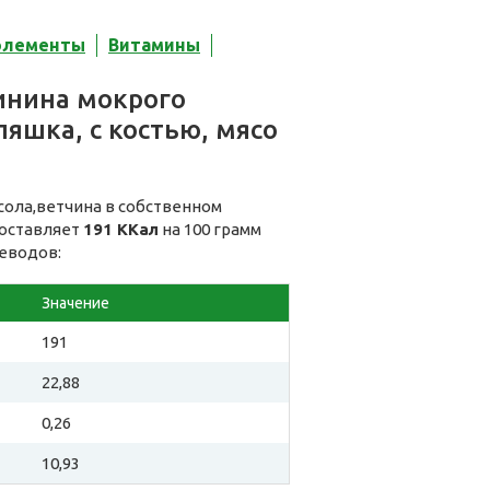
элементы
Витамины
инина мокрого
ляшка, с костью, мясо
сола,ветчина в собственном
составляет
191 ККал
на 100 грамм
леводов:
Значение
191
22,88
0,26
10,93