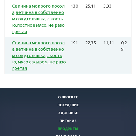
Свинина мокрого посол
130
25,11
3,33
а,ветчина в собственно
м соку,голяшка, с кость
ю,постное мясо, не разо
гретая
Свинина мокрого посол
191
22,35
11,11
0,2
а,ветчина в собственно
9
м соку,голяшка,с кость
ю, мясо с жыром, не разо
гретая
О ПРОЕКТЕ
ПОХУДЕНИЕ
ЗДОРОВЬЕ
ПИТАНИЕ
ПРОДУКТЫ