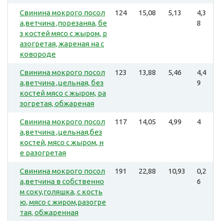
Свинина мокрого посол
124
15,08
5,13
4,3
а,ветчина ,порезаняа, бе
8
з костей мясо с жыром, р
азогретая, жареная на с
ковороде
Свинина мокрого посол
123
13,88
5,46
4,4
а,ветчина ,цельная, без
9
костей мясо с жыром, ра
зогретая, обжареная
Свинина мокрого посол
117
14,05
4,99
4
а,ветчина ,цельная,без
костей, мясо с жыром, н
е разогретая
Свинина мокрого посол
191
22,88
10,93
0,2
а,ветчина в собственно
6
м соку,голяшка, с кость
ю, мясо с жиром,разогре
тая, обжаренная