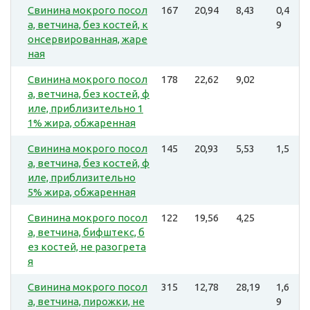
Свинина мокрого посол
167
20,94
8,43
0,4
а, ветчина, без костей, к
9
онсервированная, жаре
ная
Свинина мокрого посол
178
22,62
9,02
а, ветчина, без костей, ф
иле, приблизительно 1
1% жира, обжаренная
Свинина мокрого посол
145
20,93
5,53
1,5
а, ветчина, без костей, ф
иле, приблизительно
5% жира, обжаренная
Свинина мокрого посол
122
19,56
4,25
а, ветчина, бифштекс, б
ез костей, не разогрета
я
Свинина мокрого посол
315
12,78
28,19
1,6
а, ветчина, пирожки, не
9