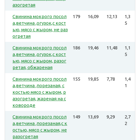
азогретая
Свинина мокрого посол
179
16,09
12,13
1,3
а,ветчина ,огузок,с кост
5
ью, мясо с жыром, не раз
огретая
Свинина мокрого посол
186
19,46
11,48
1,1
а,ветчина ,огузок,с кост
5
ью, мясо с жыром, разог
ретая, обжареная
Свинина мокрого посол
155
19,85
7,78
1,4
а,ветчина ,порезаная, с
1
костью мясо с жыром, р
азогретая, жареная на с
ковороде
Свинина мокрого посол
149
13,69
9,29
2,7
а,ветчина ,порезаная,с к
2
остью, мясо с жыром, не
разогретая