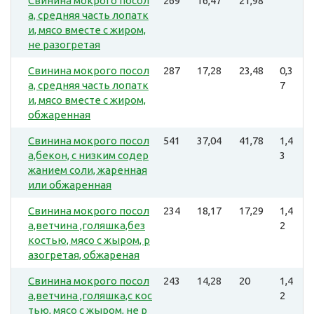
Свинина мокрого посол
269
16,47
21,98
а, средняя часть лопатк
и, мясо вместе с жиром,
не разогретая
Свинина мокрого посол
287
17,28
23,48
0,3
а, средняя часть лопатк
7
и, мясо вместе с жиром,
обжаренная
Свинина мокрого посол
541
37,04
41,78
1,4
а,бекон, с низким содер
3
жанием соли, жаренная
или обжаренная
Свинина мокрого посол
234
18,17
17,29
1,4
а,ветчина ,голяшка,без
2
костью, мясо с жыром, р
азогретая, обжареная
Свинина мокрого посол
243
14,28
20
1,4
а,ветчина ,голяшка,с кос
2
тью, мясо с жыром, не р