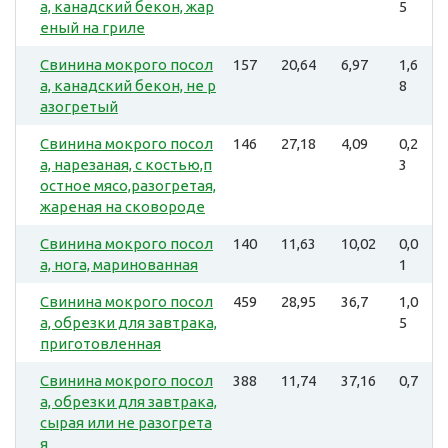
а, канадский бекон, жар
5
еный на гриле
Свинина мокрого посол
157
20,64
6,97
1,6
а, канадский бекон, не р
8
азогретый
Свинина мокрого посол
146
27,18
4,09
0,2
а, нарезаная, с костью,п
3
остное мясо,разогретая,
жареная на сковороде
Свинина мокрого посол
140
11,63
10,02
0,0
а, нога, маринованная
1
Свинина мокрого посол
459
28,95
36,7
1,0
а, обрезки для завтрака,
5
приготовленная
Свинина мокрого посол
388
11,74
37,16
0,7
а, обрезки для завтрака,
сырая или не разогрета
я