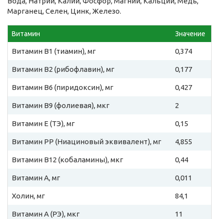
Вода, Натрий, Калий, Фосфор, Магний, Кальций, Медь,
Марганец, Селен, Цинк, Железо.
Витамин
Значение
Витамин B1 (тиамин), мг
0,374
Витамин B2 (рибофлавин), мг
0,177
Витамин B6 (пиридоксин), мг
0,427
Витамин B9 (фолиевая), мкг
2
Витамин E (ТЭ), мг
0,15
Витамин PP (Ниациновый эквивалент), мг
4,855
Витамин B12 (кобаламины), мкг
0,44
Витамин A, мг
0,011
Холин, мг
84,1
Витамин A (РЭ), мкг
11