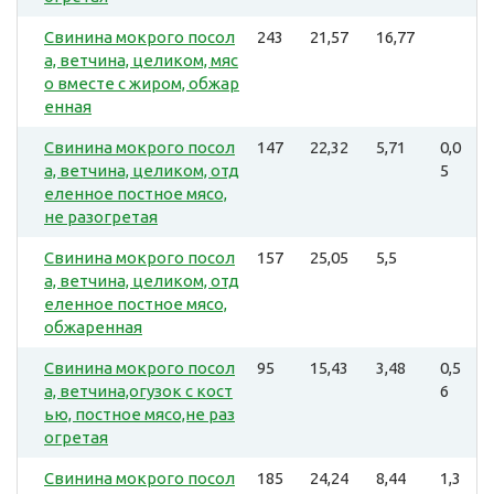
Свинина мокрого посол
243
21,57
16,77
а, ветчина, целиком, мяс
о вместе с жиром, обжар
енная
Свинина мокрого посол
147
22,32
5,71
0,0
а, ветчина, целиком, отд
5
еленное постное мясо,
не разогретая
Свинина мокрого посол
157
25,05
5,5
а, ветчина, целиком, отд
еленное постное мясо,
обжаренная
Свинина мокрого посол
95
15,43
3,48
0,5
а, ветчина,огузок с кост
6
ью, постное мясо,не раз
огретая
Свинина мокрого посол
185
24,24
8,44
1,3