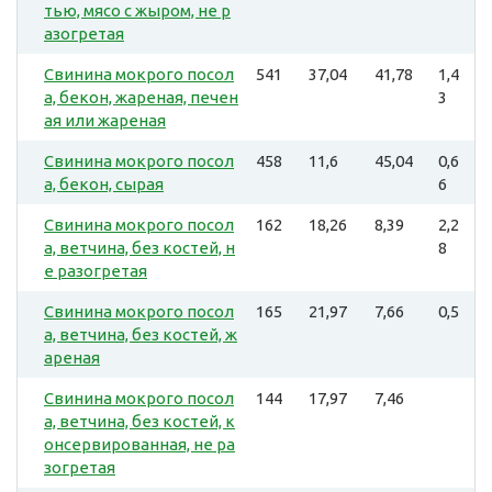
тью, мясо с жыром, не р
азогретая
Свинина мокрого посол
541
37,04
41,78
1,4
а, бекон, жареная, печен
3
ая или жареная
Свинина мокрого посол
458
11,6
45,04
0,6
а, бекон, сырая
6
Свинина мокрого посол
162
18,26
8,39
2,2
а, ветчина, без костей, н
8
е разогретая
Свинина мокрого посол
165
21,97
7,66
0,5
а, ветчина, без костей, ж
ареная
Свинина мокрого посол
144
17,97
7,46
а, ветчина, без костей, к
онсервированная, не ра
зогретая