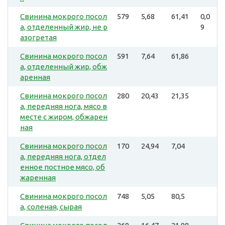
Свинина мокрого посол
579
5,68
61,41
0,0
а, отделенный жир, не р
9
азогретая
Свинина мокрого посол
591
7,64
61,86
а, отделенный жир, обж
аренная
Свинина мокрого посол
280
20,43
21,35
а, передняя нога, мясо в
месте с жиром, обжарен
ная
Свинина мокрого посол
170
24,94
7,04
а, передняя нога, отдел
енное постное мясо, об
жаренная
Свинина мокрого посол
748
5,05
80,5
а, соленая, сырая