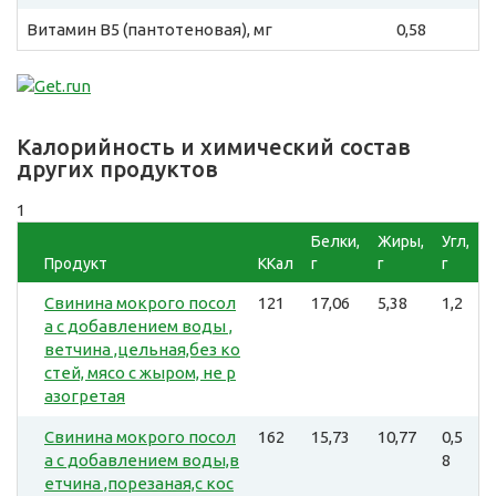
Витамин B5 (пантотеновая), мг
0,58
Калорийность и химический состав
других продуктов
1
Белки,
Жиры,
Угл,
Продукт
ККал
г
г
г
Свинина мокрого посол
121
17,06
5,38
1,2
а с добавлением воды ,
ветчина ,цельная,без ко
стей, мясо с жыром, не р
азогретая
Свинина мокрого посол
162
15,73
10,77
0,5
а с добавлением воды,в
8
етчина ,порезаная,с кос