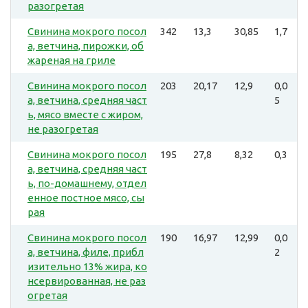
разогретая
Свинина мокрого посол
342
13,3
30,85
1,7
а, ветчина, пирожки, об
жареная на гриле
Свинина мокрого посол
203
20,17
12,9
0,0
а, ветчина, средняя част
5
ь, мясо вместе с жиром,
не разогретая
Свинина мокрого посол
195
27,8
8,32
0,3
а, ветчина, средняя част
ь, по-домашнему, отдел
енное постное мясо, сы
рая
Свинина мокрого посол
190
16,97
12,99
0,0
а, ветчина, филе, прибл
2
изительно 13% жира, ко
нсервированная, не раз
огретая