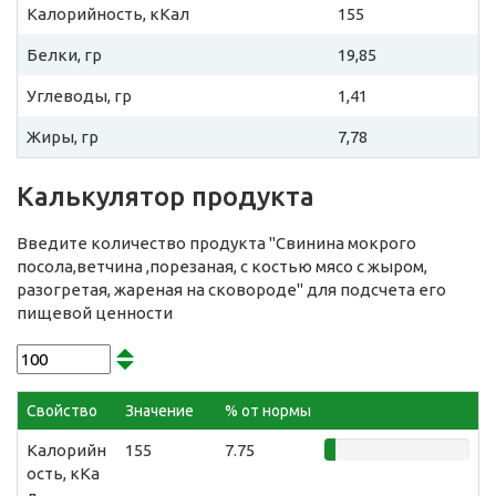
Калорийность, кКал
155
Белки, гр
19,85
Углеводы, гр
1,41
Жиры, гр
7,78
Калькулятор продукта
Введите количество продукта "Свинина мокрого
посола,ветчина ,порезаная, с костью мясо с жыром,
разогретая, жареная на сковороде" для подсчета его
пищевой ценности
Свойство
Значение
% от нормы
Калорийн
155
7.75
ость, кКа