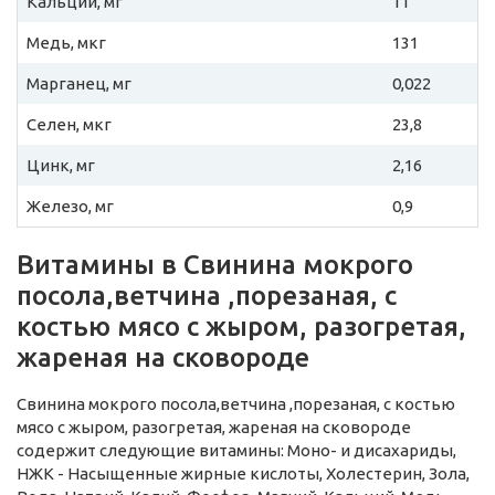
Кальций, мг
11
Медь, мкг
131
Марганец, мг
0,022
Селен, мкг
23,8
Цинк, мг
2,16
Железо, мг
0,9
Витамины в Свинина мокрого
посола,ветчина ,порезаная, с
костью мясо с жыром, разогретая,
жареная на сковороде
Свинина мокрого посола,ветчина ,порезаная, с костью
мясо с жыром, разогретая, жареная на сковороде
содержит следующие витамины: Моно- и дисахариды,
НЖК - Насыщенные жирные кислоты, Холестерин, Зола,