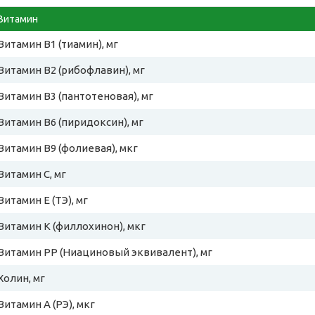
Витамин
Витамин B1 (тиамин), мг
Витамин B2 (рибофлавин), мг
Витамин B3 (пантотеновая), мг
Витамин B6 (пиридоксин), мг
Витамин B9 (фолиевая), мкг
Витамин C, мг
Витамин E (ТЭ), мг
Витамин К (филлохинон), мкг
Витамин PP (Ниациновый эквивалент), мг
Холин, мг
Витамин A (РЭ), мкг