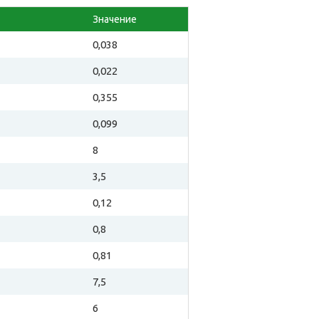
Значение
0,038
0,022
0,355
0,099
8
3,5
0,12
0,8
0,81
7,5
6