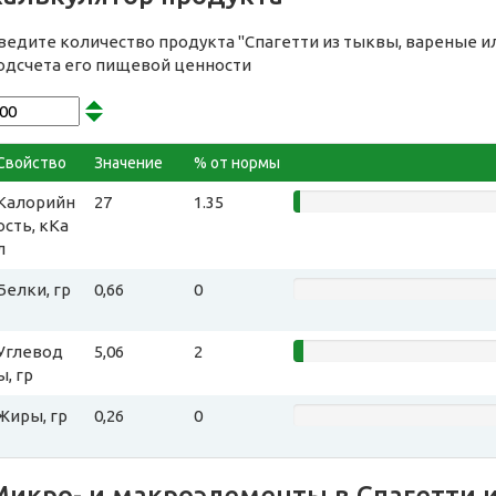
ведите количество продукта "Спагетти из тыквы, вареные ил
одсчета его пищевой ценности
Свойство
Значение
% от нормы
Калорийн
27
1.35
ость, кКа
л
Белки, гр
0,66
0
Углевод
5,06
2
ы, гр
Жиры, гр
0,26
0
Микро- и макроэлементы в Спагетти 