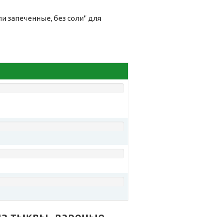
и запеченные, без соли" для
из тыквы, вареные