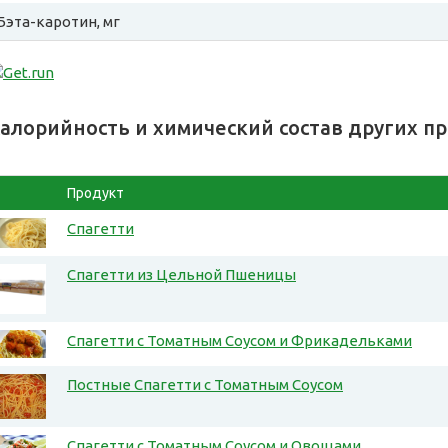
Бэта-каротин, мг
алорийность и химический состав других п
Продукт
Спагетти
Спагетти из Цельной Пшеницы
Спагетти с Томатным Соусом и Фрикадельками
Постные Спагетти с Томатным Соусом
Спагетти с Томатным Соусом и Овощами