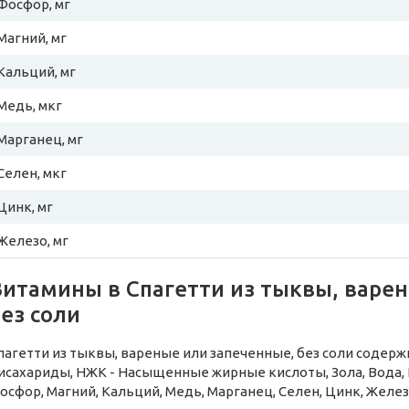
Фосфор, мг
Магний, мг
Кальций, мг
Медь, мкг
Марганец, мг
Селен, мкг
Цинк, мг
Железо, мг
Витамины в Спагетти из тыквы, варе
ез соли
пагетти из тыквы, вареные или запеченные, без соли содер
исахариды, НЖК - Насыщенные жирные кислоты, Зола, Вода, 
осфор, Магний, Кальций, Медь, Марганец, Селен, Цинк, Желез