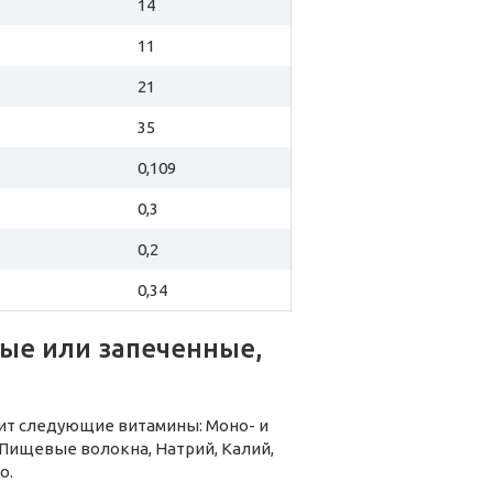
14
11
21
35
0,109
0,3
0,2
0,34
ные или запеченные,
жит следующие витамины: Моно- и
Пищевые волокна, Натрий, Калий,
о.