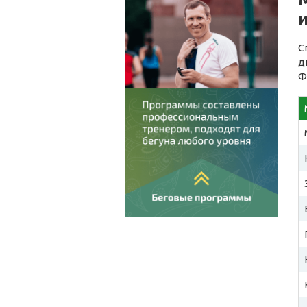
и
С
д
Ф