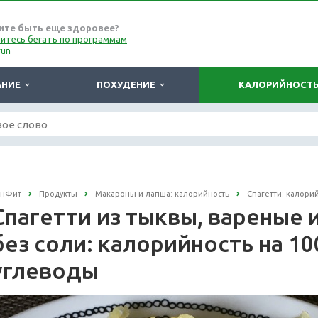
ите быть еще здоровее?
итесь бегать по программам
run
АНИЕ
ПОХУДЕНИЕ
КАЛОРИЙНОСТ
онФит
Продукты
Макароны и лапша: калорийность
Спагетти: калори
Спагетти из тыквы, вареные 
без соли: калорийность на 100
углеводы