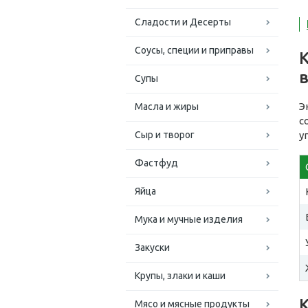
Сладости и Десерты
Соусы, специи и приправы
Супы
Э
Масла и жиры
с
Сыр и творог
у
Фастфуд
Яйца
Мука и мучные изделия
Закуски
Крупы, злаки и каши
Мясо и мясные продукты