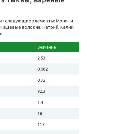
жит следующие элементы: Моно- и
Пищевые волокна, Натрий, Калий,
о.
Значение
2,53
0,062
0,32
92,3
1,4
18
117