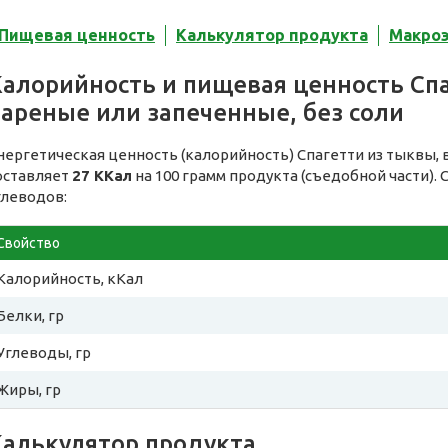
Пищевая ценность
Калькулятор продукта
Макро
Калорийность и пищевая ценность Спа
вареные или запеченные, без соли
нергетическая ценность (калорийность) Спагетти из тыквы, 
оставляет
27 ККал
на 100 грамм продукта (съедобной части).
глеводов:
Свойство
Калорийность, кКал
Белки, гр
Углеводы, гр
Жиры, гр
Калькулятор продукта