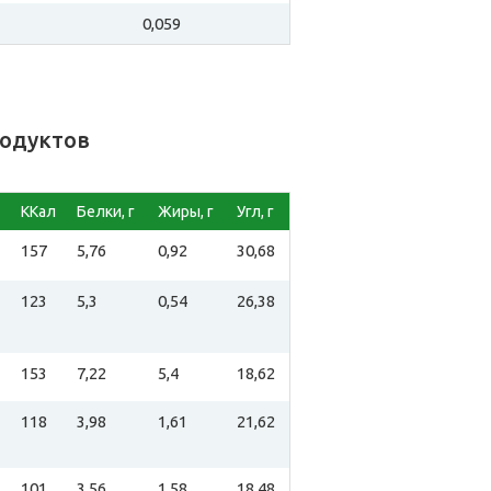
0,059
родуктов
ККал
Белки, г
Жиры, г
Угл, г
157
5,76
0,92
30,68
123
5,3
0,54
26,38
153
7,22
5,4
18,62
118
3,98
1,61
21,62
101
3,56
1,58
18,48