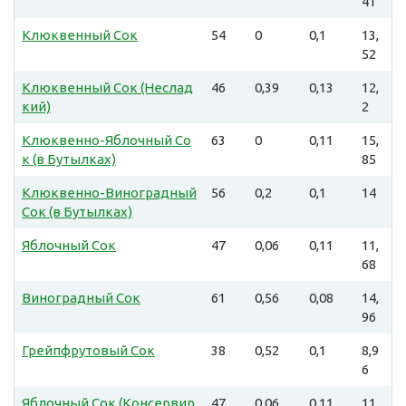
41
Клюквенный Сок
54
0
0,1
13,
52
Клюквенный Сок (Неслад
46
0,39
0,13
12,
кий)
2
Клюквенно-Яблочный Со
63
0
0,11
15,
к (в Бутылках)
85
Клюквенно-Виноградный
56
0,2
0,1
14
Сок (в Бутылках)
Яблочный Сок
47
0,06
0,11
11,
68
Виноградный Сок
61
0,56
0,08
14,
96
Грейпфрутовый Сок
38
0,52
0,1
8,9
6
Яблочный Сок (Консервир
47
0,06
0,11
11,