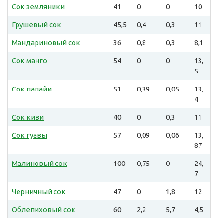
Сок земляники
41
0
0
10
Грушевый сок
45,5
0,4
0,3
11
Мандариновый сок
36
0,8
0,3
8,1
Сок манго
54
0
0
13,
5
Сок папайи
51
0,39
0,05
13,
4
Сок киви
40
0
0,3
11
Сок гуавы
57
0,09
0,06
13,
87
Малиновый сок
100
0,75
0
24,
7
Черничный сок
47
0
1,8
12
Облепиховый сок
60
2,2
5,7
4,5