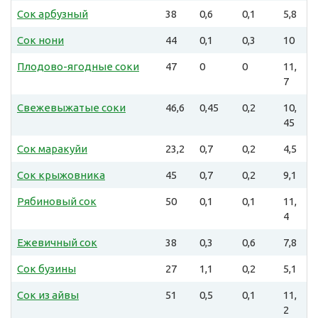
Сок арбузный
38
0,6
0,1
5,8
Сок нони
44
0,1
0,3
10
Плодово-ягодные соки
47
0
0
11,
7
Свежевыжатые соки
46,6
0,45
0,2
10,
45
Cок маракуйи
23,2
0,7
0,2
4,5
Сок крыжовника
45
0,7
0,2
9,1
Рябиновый сок
50
0,1
0,1
11,
4
Ежевичный сок
38
0,3
0,6
7,8
Сок бузины
27
1,1
0,2
5,1
Сок из айвы
51
0,5
0,1
11,
2