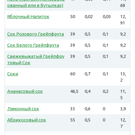
ованный или в Бутылках)
68
Яблочный Напиток
50
0,02
0,03
12,
91
Сок Розового Грейпфрута
39
0,5
0,1
9,2
Сок Белого Грейпфрута
39
0,5
0,1
9,2
Свежевыжатый Грейпфру
39
0,5
0,1
9,2
товый Сок
Соки
60
0,7
0,1
13,
2
Ананасовый сок
46,5
0,4
0,2
11,
5
Лимонный сок
33
0,6
0
3,9
Абрикосовый сок
55
0,5
0
12,
7