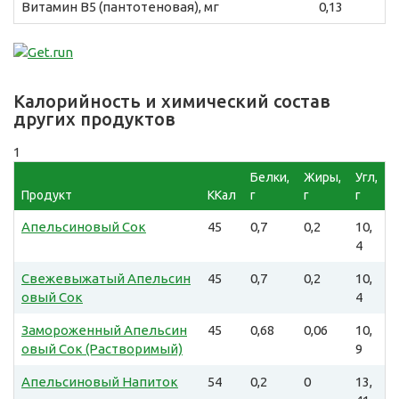
Витамин B5 (пантотеновая), мг
0,13
Калорийность и химический состав
других продуктов
1
Белки,
Жиры,
Угл,
Продукт
ККал
г
г
г
Апельсиновый Сок
45
0,7
0,2
10,
4
Свежевыжатый Апельсин
45
0,7
0,2
10,
овый Сок
4
Замороженный Апельсин
45
0,68
0,06
10,
овый Сок (Растворимый)
9
Апельсиновый Напиток
54
0,2
0
13,