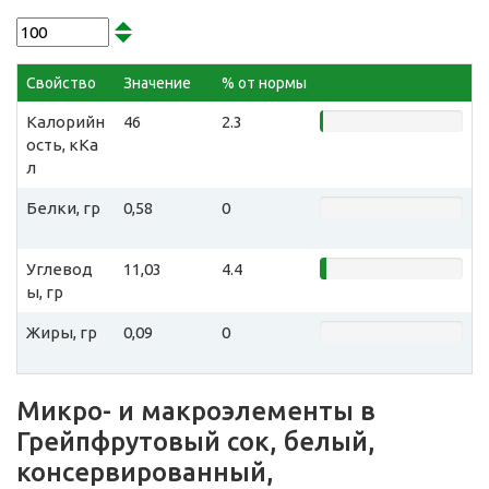
Свойство
Значение
% от нормы
Калорийн
46
2.3
ость, кКа
л
Белки, гр
0,58
0
Углевод
11,03
4.4
ы, гр
Жиры, гр
0,09
0
Микро- и макроэлементы в
Грейпфрутовый сок, белый,
консервированный,