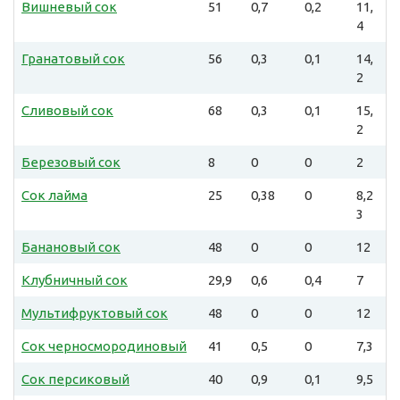
Вишневый сок
51
0,7
0,2
11,
4
Гранатовый сок
56
0,3
0,1
14,
2
Сливовый сок
68
0,3
0,1
15,
2
Березовый сок
8
0
0
2
Сок лайма
25
0,38
0
8,2
3
Банановый сок
48
0
0
12
Клубничный сок
29,9
0,6
0,4
7
Мультифруктовый сок
48
0
0
12
Сок черносмородиновый
41
0,5
0
7,3
Сок персиковый
40
0,9
0,1
9,5