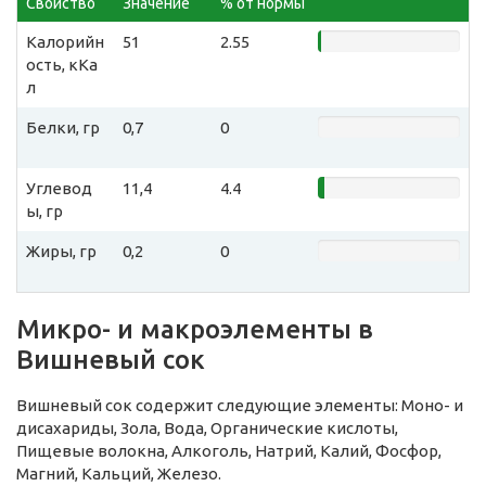
Свойство
Значение
% от нормы
Калорийн
51
2.55
ость, кКа
л
Белки, гр
0,7
0
Углевод
11,4
4.4
ы, гр
Жиры, гр
0,2
0
Микро- и макроэлементы в
Вишневый сок
Вишневый сок содержит следующие элементы: Моно- и
дисахариды, Зола, Вода, Органические кислоты,
Пищевые волокна, Алкоголь, Натрий, Калий, Фосфор,
Магний, Кальций, Железо.