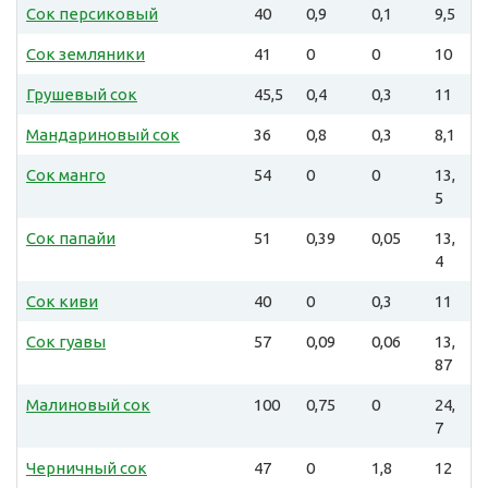
Сок персиковый
40
0,9
0,1
9,5
Сок земляники
41
0
0
10
Грушевый сок
45,5
0,4
0,3
11
Мандариновый сок
36
0,8
0,3
8,1
Сок манго
54
0
0
13,
5
Сок папайи
51
0,39
0,05
13,
4
Сок киви
40
0
0,3
11
Сок гуавы
57
0,09
0,06
13,
87
Малиновый сок
100
0,75
0
24,
7
Черничный сок
47
0
1,8
12