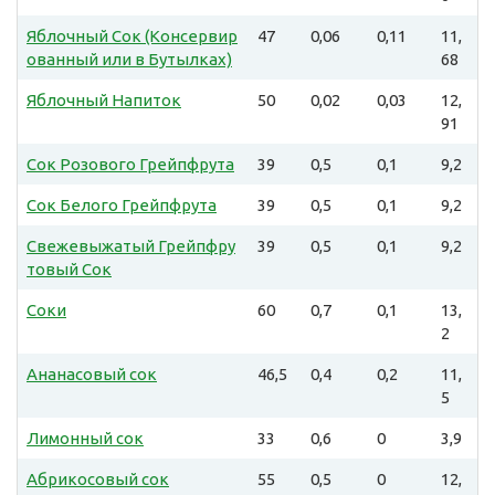
Яблочный Сок (Консервир
47
0,06
0,11
11,
ованный или в Бутылках)
68
Яблочный Напиток
50
0,02
0,03
12,
91
Сок Розового Грейпфрута
39
0,5
0,1
9,2
Сок Белого Грейпфрута
39
0,5
0,1
9,2
Свежевыжатый Грейпфру
39
0,5
0,1
9,2
товый Сок
Соки
60
0,7
0,1
13,
2
Ананасовый сок
46,5
0,4
0,2
11,
5
Лимонный сок
33
0,6
0
3,9
Абрикосовый сок
55
0,5
0
12,