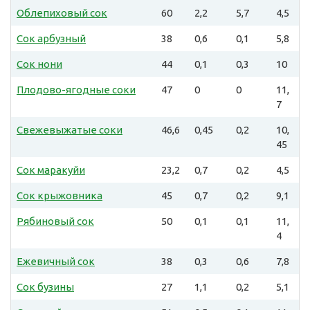
Облепиховый сок
60
2,2
5,7
4,5
Сок арбузный
38
0,6
0,1
5,8
Сок нони
44
0,1
0,3
10
Плодово-ягодные соки
47
0
0
11,
7
Свежевыжатые соки
46,6
0,45
0,2
10,
45
Cок маракуйи
23,2
0,7
0,2
4,5
Сок крыжовника
45
0,7
0,2
9,1
Рябиновый сок
50
0,1
0,1
11,
4
Ежевичный сок
38
0,3
0,6
7,8
Сок бузины
27
1,1
0,2
5,1