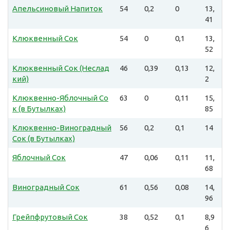
Апельсиновый Напиток
54
0,2
0
13,
41
Клюквенный Сок
54
0
0,1
13,
52
Клюквенный Сок (Неслад
46
0,39
0,13
12,
кий)
2
Клюквенно-Яблочный Со
63
0
0,11
15,
к (в Бутылках)
85
Клюквенно-Виноградный
56
0,2
0,1
14
Сок (в Бутылках)
Яблочный Сок
47
0,06
0,11
11,
68
Виноградный Сок
61
0,56
0,08
14,
96
Грейпфрутовый Сок
38
0,52
0,1
8,9
6