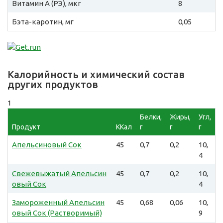
Витамин A (РЭ), мкг
8
Бэта-каротин, мг
0,05
Калорийность и химический состав
других продуктов
1
Белки,
Жиры,
Угл,
Продукт
ККал
г
г
г
Апельсиновый Сок
45
0,7
0,2
10,
4
Свежевыжатый Апельсин
45
0,7
0,2
10,
овый Сок
4
Замороженный Апельсин
45
0,68
0,06
10,
овый Сок (Растворимый)
9