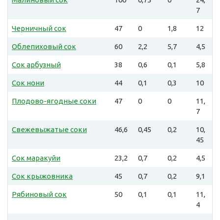
7
Черничный сок
47
0
1,8
12
Облепиховый сок
60
2,2
5,7
4,5
Сок арбузный
38
0,6
0,1
5,8
Сок нони
44
0,1
0,3
10
Плодово-ягодные соки
47
0
0
11,
7
Свежевыжатые соки
46,6
0,45
0,2
10,
45
Cок маракуйи
23,2
0,7
0,2
4,5
Сок крыжовника
45
0,7
0,2
9,1
Рябиновый сок
50
0,1
0,1
11,
4