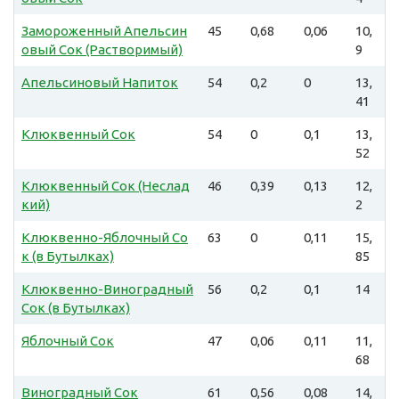
Замороженный Апельсин
45
0,68
0,06
10,
овый Сок (Растворимый)
9
Апельсиновый Напиток
54
0,2
0
13,
41
Клюквенный Сок
54
0
0,1
13,
52
Клюквенный Сок (Неслад
46
0,39
0,13
12,
кий)
2
Клюквенно-Яблочный Со
63
0
0,11
15,
к (в Бутылках)
85
Клюквенно-Виноградный
56
0,2
0,1
14
Сок (в Бутылках)
Яблочный Сок
47
0,06
0,11
11,
68
Виноградный Сок
61
0,56
0,08
14,