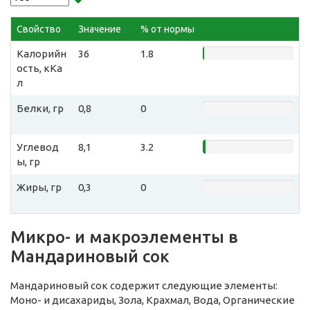
Свойство
Значение
% от нормы
Калорийн
36
1.8
ость, кКа
л
Белки, гр
0,8
0
Углевод
8,1
3.2
ы, гр
Жиры, гр
0,3
0
Микро- и макроэлементы в
Мандариновый сок
Мандариновый сок содержит следующие элементы:
Моно- и дисахариды, Зола, Крахмал, Вода, Органические