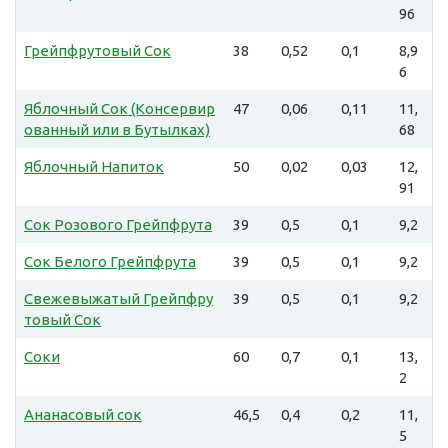
96
Грейпфрутовый Сок
38
0,52
0,1
8,9
6
Яблочный Сок (Консервир
47
0,06
0,11
11,
ованный или в Бутылках)
68
Яблочный Напиток
50
0,02
0,03
12,
91
Сок Розового Грейпфрута
39
0,5
0,1
9,2
Сок Белого Грейпфрута
39
0,5
0,1
9,2
Свежевыжатый Грейпфру
39
0,5
0,1
9,2
товый Сок
Соки
60
0,7
0,1
13,
2
Ананасовый сок
46,5
0,4
0,2
11,
5