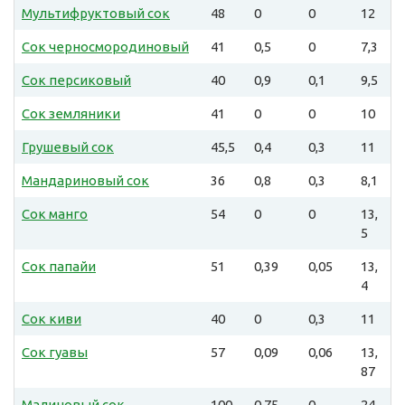
Мультифруктовый сок
48
0
0
12
Сок черносмородиновый
41
0,5
0
7,3
Сок персиковый
40
0,9
0,1
9,5
Сок земляники
41
0
0
10
Грушевый сок
45,5
0,4
0,3
11
Мандариновый сок
36
0,8
0,3
8,1
Сок манго
54
0
0
13,
5
Сок папайи
51
0,39
0,05
13,
4
Сок киви
40
0
0,3
11
Сок гуавы
57
0,09
0,06
13,
87
Малиновый сок
100
0,75
0
24,