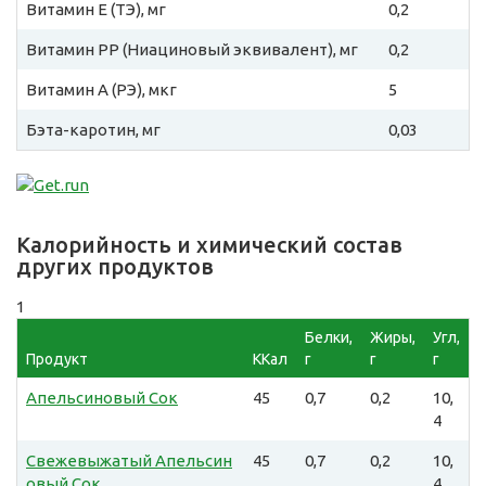
Витамин E (ТЭ), мг
0,2
Витамин PP (Ниациновый эквивалент), мг
0,2
Витамин A (РЭ), мкг
5
Бэта-каротин, мг
0,03
Калорийность и химический состав
других продуктов
1
Белки,
Жиры,
Угл,
Продукт
ККал
г
г
г
Апельсиновый Сок
45
0,7
0,2
10,
4
Свежевыжатый Апельсин
45
0,7
0,2
10,
овый Сок
4