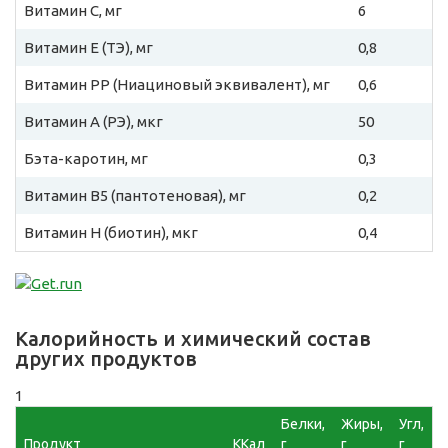
Витамин C, мг
6
Витамин E (ТЭ), мг
0,8
Витамин PP (Ниациновый эквивалент), мг
0,6
Витамин A (РЭ), мкг
50
Бэта-каротин, мг
0,3
Витамин B5 (пантотеновая), мг
0,2
Витамин H (биотин), мкг
0,4
Калорийность и химический состав
других продуктов
1
Белки,
Жиры,
Угл,
Продукт
ККал
г
г
г