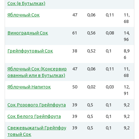
Сок (в Бутылках)
Яблочный Сок
47
0,06
0,11
11,
68
Виноградный Сок
61
0,56
0,08
14,
96
Грейпфрутовый Сок
38
0,52
0,1
8,9
6
Яблочный Сок (Консервир
47
0,06
0,11
11,
ованный или в Бутылках)
68
Яблочный Напиток
50
0,02
0,03
12,
91
Сок Розового Грейпфрута
39
0,5
0,1
9,2
Сок Белого Грейпфрута
39
0,5
0,1
9,2
Свежевыжатый Грейпфру
39
0,5
0,1
9,2
товый Сок