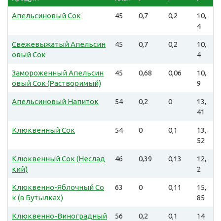
Апельсиновый Сок
45
0,7
0,2
10,
4
Свежевыжатый Апельсин
45
0,7
0,2
10,
овый Сок
4
Замороженный Апельсин
45
0,68
0,06
10,
овый Сок (Растворимый)
9
Апельсиновый Напиток
54
0,2
0
13,
41
Клюквенный Сок
54
0
0,1
13,
52
Клюквенный Сок (Неслад
46
0,39
0,13
12,
кий)
2
Клюквенно-Яблочный Со
63
0
0,11
15,
к (в Бутылках)
85
Клюквенно-Виноградный
56
0,2
0,1
14