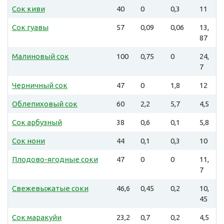
Сок киви
40
0
0,3
11
Сок гуавы
57
0,09
0,06
13,
87
Малиновый сок
100
0,75
0
24,
7
Черничный сок
47
0
1,8
12
Облепиховый сок
60
2,2
5,7
4,5
Сок арбузный
38
0,6
0,1
5,8
Сок нони
44
0,1
0,3
10
Плодово-ягодные соки
47
0
0
11,
7
Свежевыжатые соки
46,6
0,45
0,2
10,
45
Cок маракуйи
23,2
0,7
0,2
4,5