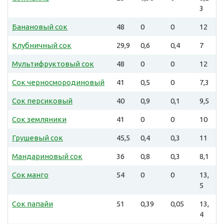
3
Банановый сок
48
0
0
12
Клубничный сок
29,9
0,6
0,4
7
Мультифруктовый сок
48
0
0
12
Сок черносмородиновый
41
0,5
0
7,3
Сок персиковый
40
0,9
0,1
9,5
Сок земляники
41
0
0
10
Грушевый сок
45,5
0,4
0,3
11
Мандариновый сок
36
0,8
0,3
8,1
Сок манго
54
0
0
13,
5
Сок папайи
51
0,39
0,05
13,
4