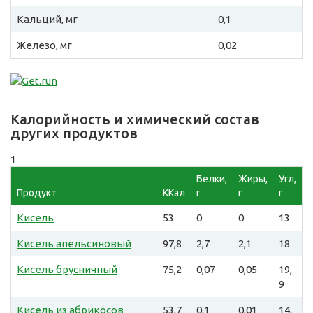
Кальций, мг
0,1
Железо, мг
0,02
Калорийность и химический состав
других продуктов
1
Белки,
Жиры,
Угл,
Продукт
ККал
г
г
г
Кисель
53
0
0
13
Кисель апельсиновый
97,8
2,7
2,1
18
Кисель брусничный
75,2
0,07
0,05
19,
9
Кисель из абрикосов
53,7
0,1
0,01
14,