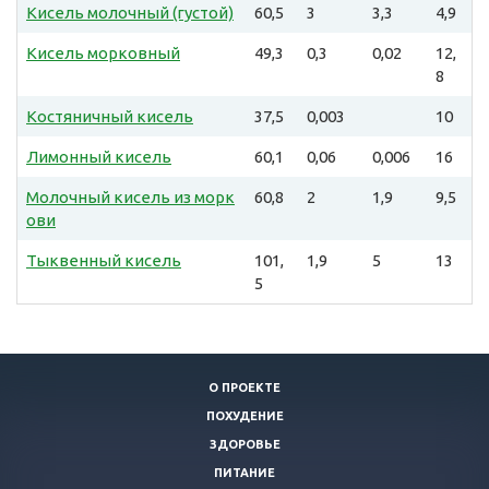
Кисель молочный (густой)
60,5
3
3,3
4,9
Кисель морковный
49,3
0,3
0,02
12,
8
Костяничный кисель
37,5
0,003
10
Лимонный кисель
60,1
0,06
0,006
16
Молочный кисель из морк
60,8
2
1,9
9,5
ови
Тыквенный кисель
101,
1,9
5
13
5
О ПРОЕКТЕ
ПОХУДЕНИЕ
ЗДОРОВЬЕ
ПИТАНИЕ