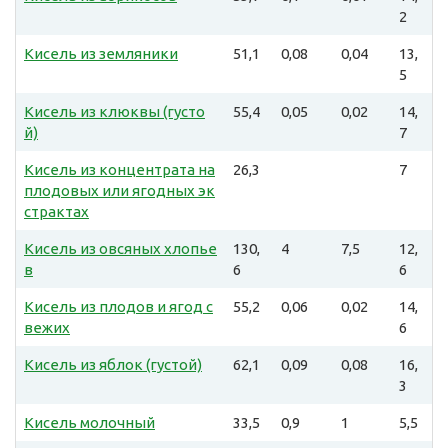
2
Кисель из земляники
51,1
0,08
0,04
13,
5
Кисель из клюквы (густо
55,4
0,05
0,02
14,
й)
7
Кисель из концентрата на
26,3
7
плодовых или ягодных эк
страктах
Кисель из овсяных хлопье
130,
4
7,5
12,
в
6
6
Кисель из плодов и ягод с
55,2
0,06
0,02
14,
вежих
6
Кисель из яблок (густой)
62,1
0,09
0,08
16,
3
Кисель молочный
33,5
0,9
1
5,5