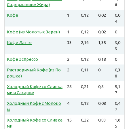
Содержанием Жира)
6
Кофе
1
0,12
0,02
0,0
4
Кофе (из Молотых Зерен)
1
0,12
0,02
0
Кофе Латте
33
2,16
1,35
3,0
3
Кофе Эспрессо
2
0,12
0,18
0
Растворимый Кофе (из По
2
0,11
0
0,3
рошка)
8
Холодный Кофе со Сливка
28
0,21
0,8
5,1
ми и Сахаром
7
Холодный Кофе с Молоко
4
0,18
0,08
0,4
м
7
Холодный Кофе со Сливка
15
0,22
0,83
1,6
ми
5