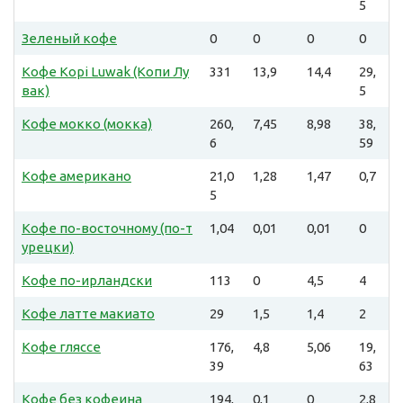
5
Зеленый кофе
0
0
0
0
Кофе Kopi Luwak (Копи Лу
331
13,9
14,4
29,
вак)
5
Кофе мокко (мокка)
260,
7,45
8,98
38,
6
59
Кофе американо
21,0
1,28
1,47
0,7
5
Кофе по-восточному (по-т
1,04
0,01
0,01
0
урецки)
Кофе по-ирландски
113
0
4,5
4
Кофе латте макиато
29
1,5
1,4
2
Кофе гляссе
176,
4,8
5,06
19,
39
63
Кофе без кофеина
194,
0,1
0
2,8