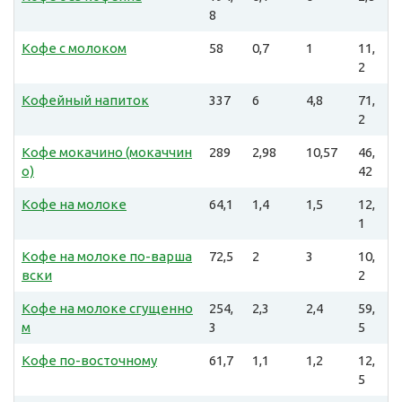
8
Кофе с молоком
58
0,7
1
11,
2
Кофейный напиток
337
6
4,8
71,
2
Кофе мокачино (мокаччин
289
2,98
10,57
46,
о)
42
Кофе на молоке
64,1
1,4
1,5
12,
1
Кофе на молоке по-варша
72,5
2
3
10,
вски
2
Кофе на молоке сгущенно
254,
2,3
2,4
59,
м
3
5
Кофе по-восточному
61,7
1,1
1,2
12,
5