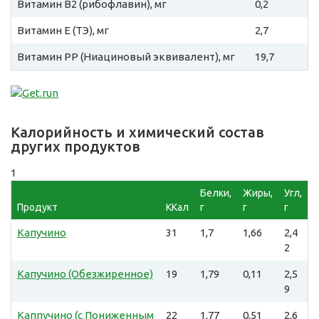
Витамин B2 (рибофлавин), мг
0,2
Витамин E (ТЭ), мг
2,7
Витамин PP (Ниациновый эквивалент), мг
19,7
Калорийность и химический состав
других продуктов
1
Белки,
Жиры,
Угл,
Продукт
ККал
г
г
г
Капучино
31
1,7
1,66
2,4
2
Капучино (Обезжиренное)
19
1,79
0,11
2,5
9
Каппучино (с Пониженным
22
1,77
0,51
2,6