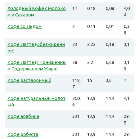
Холодный Кофе с Молоко
17
0,18
0,08
4,0
м и Сахаром
4
Кофе со Льдом
2
0,11
0,01
0,3
8
Кофе Латте (Обезжиренн
23
2,22
0,18
3,1
ое)
Кофе Латте (с Пониженны
28
2,2
0,68
3,1
м Содержанием Жира)
9
Кофе растворимый
118,
15
3,6
7
7
Кофе натуральный молот
200,
13,9
14,4
4,1
ый
6
Кофе арабика
331
13,9
14,4
29,
5
Кофе робуста
331
13,9
14,4
29,