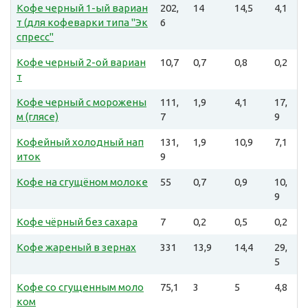
Кофе черный 1-ый вариан
202,
14
14,5
4,1
т (для кофеварки типа "Эк
6
спресс"
Кофе черный 2-ой вариан
10,7
0,7
0,8
0,2
т
Кофе черный с морожены
111,
1,9
4,1
17,
м (глясе)
7
9
Кофейный холодный нап
131,
1,9
10,9
7,1
иток
9
Кофе на сгущёном молоке
55
0,7
0,9
10,
9
Кофе чёрный без сахара
7
0,2
0,5
0,2
Кофе жареный в зернах
331
13,9
14,4
29,
5
Кофе со сгущенным моло
75,1
3
5
4,8
ком