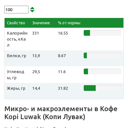
Свойство
Значение
% от нормы
Калорийн
331
16.55
ость, кКа
л
Белки, гр
13,9
8.67
Углевод
29,5
11.6
ы, гр
Жиры, гр
14,4
31.82
Микро- и макроэлементы в Кофе
Kopi Luwak (Копи Лувак)