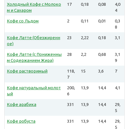
Холодный Кофе с Молоко
17
0,18
0,08
4,0
м и Сахаром
4
Кофе со Льдом
2
0,11
0,01
0,3
8
Кофе Латте (Обезжиренн
23
2,22
0,18
3,1
ое)
Кофе Латте (с Пониженны
28
2,2
0,68
3,1
м Содержанием Жира)
9
Кофе растворимый
118,
15
3,6
7
7
Кофе натуральный молот
200,
13,9
14,4
4,1
ый
6
Кофе арабика
331
13,9
14,4
29,
5
Кофе робуста
331
13,9
14,4
29,
5