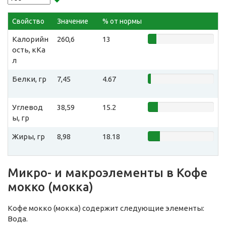
Свойство
Значение
% от нормы
Калорийн
260,6
13
ость, кКа
л
Белки, гр
7,45
4.67
Углевод
38,59
15.2
ы, гр
Жиры, гр
8,98
18.18
Микро- и макроэлементы в Кофе
мокко (мокка)
Кофе мокко (мокка) содержит следующие элементы:
Вода.