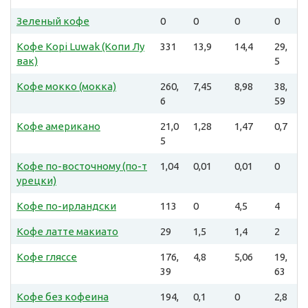
Зеленый кофе
0
0
0
0
Кофе Kopi Luwak (Копи Лу
331
13,9
14,4
29,
вак)
5
Кофе мокко (мокка)
260,
7,45
8,98
38,
6
59
Кофе американо
21,0
1,28
1,47
0,7
5
Кофе по-восточному (по-т
1,04
0,01
0,01
0
урецки)
Кофе по-ирландски
113
0
4,5
4
Кофе латте макиато
29
1,5
1,4
2
Кофе гляссе
176,
4,8
5,06
19,
39
63
Кофе без кофеина
194,
0,1
0
2,8