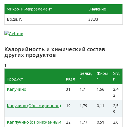
Микро- и макроэлемент
Значение
Вода, г.
33,33
Калорийность и химический состав
других продуктов
1
Белки,
Жиры,
Угл,
Продукт
ККал
г
г
г
Капучино
31
1,7
1,66
2,4
2
Капучино (Обезжиренное)
19
1,79
0,11
2,5
9
Каппучино (с Пониженным
22
1,77
0,51
2,6