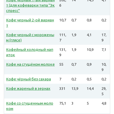
т (для кофеварки типа "Эк
6
спресс"
Кофе черный 2-ой вариан
10,7
0,7
0,8
0,2
т
Кофе черный с морожены
111,
1,9
4,1
17,
м (глясе)
7
9
Кофейный холодный нап
131,
1,9
10,9
7,1
иток
9
Кофе на сгущёном молоке
55
0,7
0,9
10,
9
Кофе чёрный без сахара
7
0,2
0,5
0,2
Кофе жареный в зернах
331
13,9
14,4
29,
5
Кофе со сгущенным моло
75,1
3
5
4,8
ком