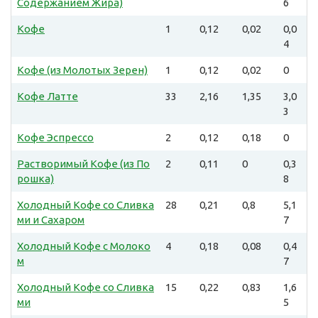
Содержанием Жира)
6
Кофе
1
0,12
0,02
0,0
4
Кофе (из Молотых Зерен)
1
0,12
0,02
0
Кофе Латте
33
2,16
1,35
3,0
3
Кофе Эспрессо
2
0,12
0,18
0
Растворимый Кофе (из По
2
0,11
0
0,3
рошка)
8
Холодный Кофе со Сливка
28
0,21
0,8
5,1
ми и Сахаром
7
Холодный Кофе с Молоко
4
0,18
0,08
0,4
м
7
Холодный Кофе со Сливка
15
0,22
0,83
1,6
ми
5