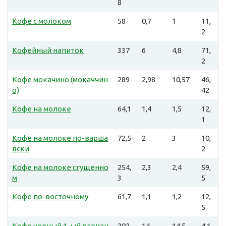
8
Кофе с молоком
58
0,7
1
11,
2
Кофейный напиток
337
6
4,8
71,
2
Кофе мокачино (мокаччин
289
2,98
10,57
46,
о)
42
Кофе на молоке
64,1
1,4
1,5
12,
1
Кофе на молоке по-варша
72,5
2
3
10,
вски
2
Кофе на молоке сгущенно
254,
2,3
2,4
59,
м
3
5
Кофе по-восточному
61,7
1,1
1,2
12,
5
Кофе черный 1-ый вариан
202,
14
14,5
4,1