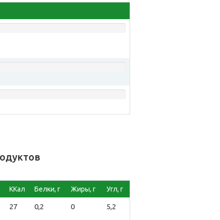
родуктов
ККал
Белки, г
Жиры, г
Угл, г
27
0,2
0
5,2