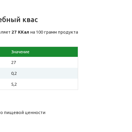
ебный квас
вляет
27 ККал
на 100 грамм продукта
Значение
27
0,2
5,2
его пищевой ценности