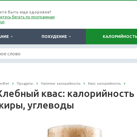
ите быть еще здоровее?
итесь бегать по программам
run
АНИЕ
ПОХУДЕНИЕ
КАЛОРИЙНОСТ
онФит
Продукты
Напитки: калорийность
Квас: калорийность
Хлебный квас: калорийность н
жиры, углеводы