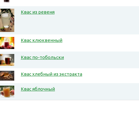
Квас из ревеня
Квас клюквенный
Квас по-тобольски
Квас хлебный из экстракта
Квас яблочный