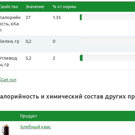
Свойство
Значение
% от нормы
Калорийн
27
1.35
ость, кКа
л
Белки, гр
0,2
0
Углевод
5,2
2
ы, гр
алорийность и химический состав других п
Продукт
Хлебный квас