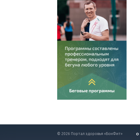
© 2026 Портал здоровья «БонФит»
О