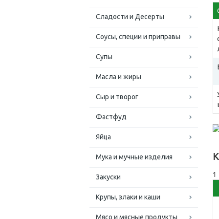
Сладости и Десерты
Соусы, специи и приправы
Супы
Масла и жиры
Сыр и творог
Фастфуд
Яйца
К
Мука и мучные изделия
1
Закуски
Крупы, злаки и каши
Мясо и мясные продукты