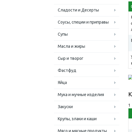
Сладости и Десерты
Соусы, специи и приправы
Супы
Масла и жиры
Сыр и творог
Фастфуд
Яйца
К
Мука и мучные изделия
1
Закуски
Крупы, злаки и каши
Мясо и мясные продукты