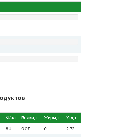
родуктов
ККал
Белки, г
Жиры, г
Угл, г
84
0,07
0
2,72