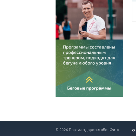
© 2026 Портал здоровья «БонФит»
О