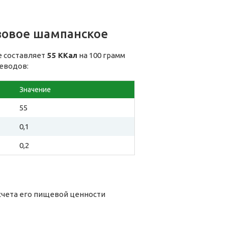
зовое шампанское
е составляет
55 ККал
на 100 грамм
леводов:
Значение
55
0,1
0,2
счета его пищевой ценности