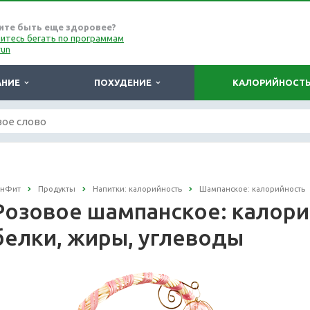
ите быть еще здоровее?
итесь бегать по программам
run
АНИЕ
ПОХУДЕНИЕ
КАЛОРИЙНОСТ
онФит
Продукты
Напитки: калорийность
Шампанское: калорийность
Розовое шампанское: калорий
белки, жиры, углеводы