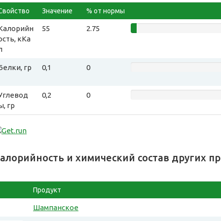
Свойство
Значение
% от нормы
Калорийн
55
2.75
ость, кКа
л
Белки, гр
0,1
0
Углевод
0,2
0
ы, гр
алорийность и химический состав других п
Продукт
Шампанское