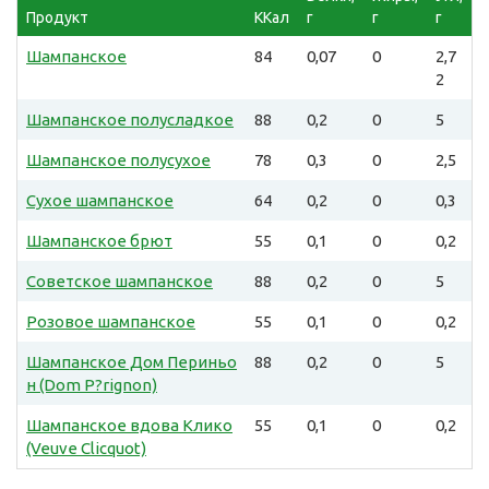
Продукт
ККал
г
г
г
Шампанское
84
0,07
0
2,7
2
Шампанское полусладкое
88
0,2
0
5
Шампанское полусухое
78
0,3
0
2,5
Сухое шампанское
64
0,2
0
0,3
Шампанское брют
55
0,1
0
0,2
Советское шампанское
88
0,2
0
5
Розовое шампанское
55
0,1
0
0,2
Шампанское Дом Периньо
88
0,2
0
5
н (Dom P?rignon)
Шампанское вдова Клико
55
0,1
0
0,2
(Veuve Clicquot)