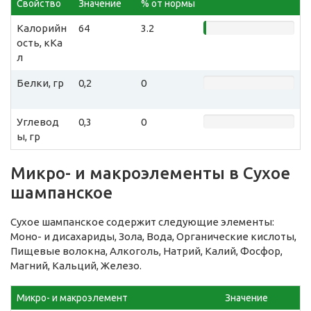
Свойство
Значение
% от нормы
Калорийн
64
3.2
ость, кКа
л
Белки, гр
0,2
0
Углевод
0,3
0
ы, гр
Микро- и макроэлементы в Сухое
шампанское
Сухое шампанское содержит следующие элементы:
Моно- и дисахариды, Зола, Вода, Органические кислоты,
Пищевые волокна, Алкоголь, Натрий, Калий, Фосфор,
Магний, Кальций, Железо.
Микро- и макроэлемент
Значение