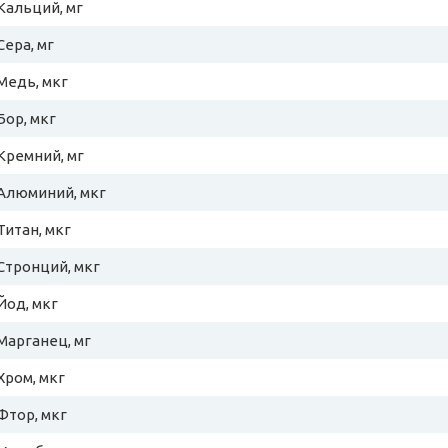
Кальций, мг
Сера, мг
Медь, мкг
Бор, мкг
Кремний, мг
Алюминий, мкг
Титан, мкг
Стронций, мкг
Йод, мкг
Марганец, мг
Хром, мкг
Фтор, мкг