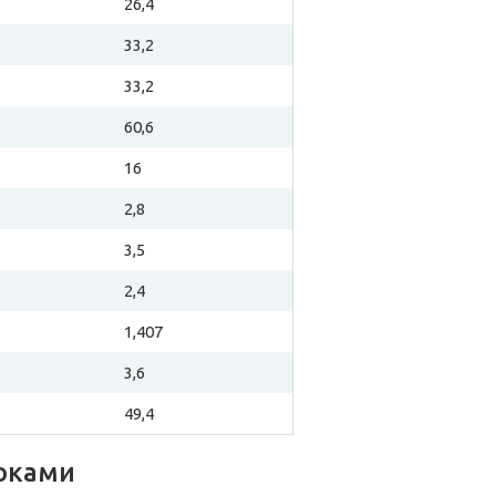
26,4
33,2
33,2
60,6
16
2,8
3,5
2,4
1,407
3,6
49,4
локами