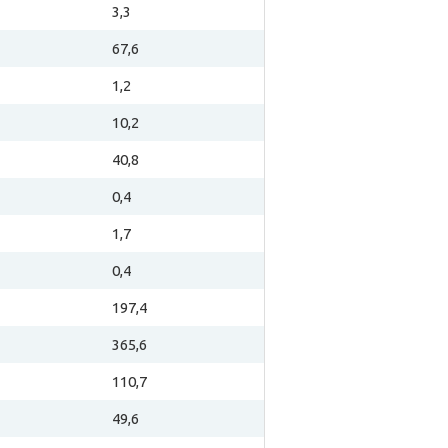
3,3
67,6
1,2
10,2
40,8
0,4
1,7
0,4
197,4
365,6
110,7
49,6