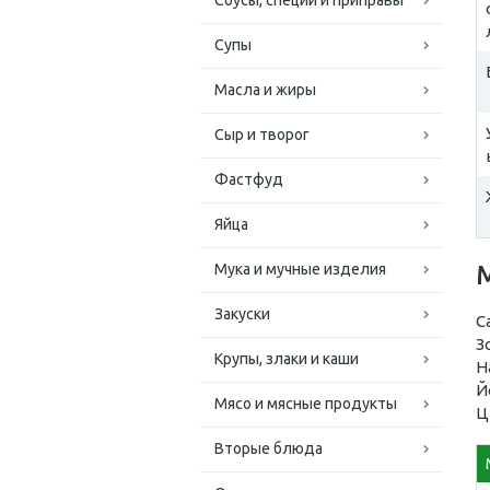
Соусы, специи и приправы
Супы
Масла и жиры
Сыр и творог
Фастфуд
Яйца
Мука и мучные изделия
Закуски
С
З
Крупы, злаки и каши
Н
Й
Мясо и мясные продукты
Ц
Вторые блюда