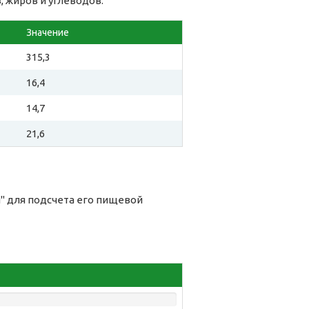
, жиров и углеводов:
Значение
315,3
16,4
14,7
21,6
и" для подсчета его пищевой