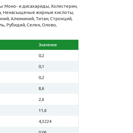
: Моно- и дисахариды, Холестерин,
на, Ненасыщеные жирные кислоты,
мний, Алюминий, Титан, Стронций,
ь, Рубидий, Селен, Олово,
Значение
0,2
0,1
0,2
8,6
2,6
11,6
4,3224
0,06