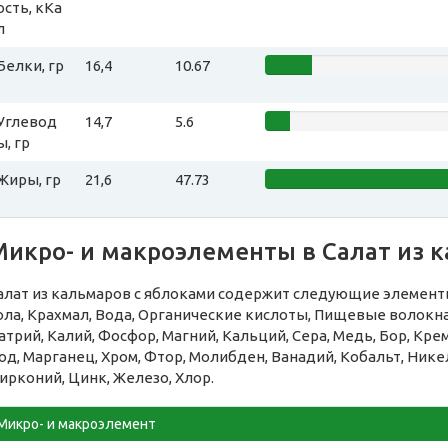
ость, кКа
л
Белки, гр
16,4
10.67
Углевод
14,7
5.6
ы, гр
Жиры, гр
21,6
47.73
Микро- и макроэлементы в Салат из 
алат из кальмаров с яблоками содержит следующие элементы
ола, Крахмал, Вода, Органические кислоты, Пищевые волок
атрий, Калий, Фосфор, Магний, Кальций, Сера, Медь, Бор, Кре
од, Марганец, Хром, Фтор, Молибден, Ванадий, Кобальт, Никел
ирконий, Цинк, Железо, Хлор.
Микро- и макроэлемент