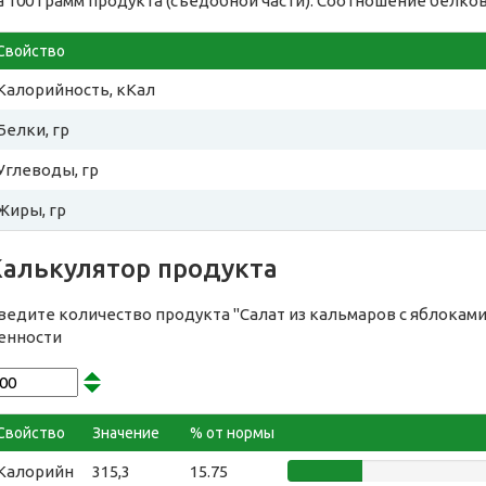
а 100 грамм продукта (съедобной части). Соотношение белков
Свойство
Калорийность, кКал
Белки, гр
Углеводы, гр
Жиры, гр
Калькулятор продукта
ведите количество продукта "Салат из кальмаров с яблокам
енности
Свойство
Значение
% от нормы
Калорийн
315,3
15.75