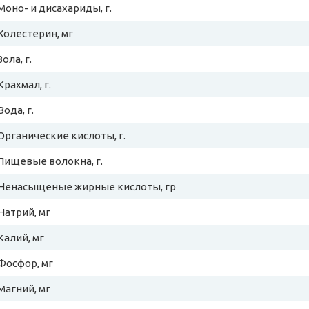
Моно- и дисахариды, г.
Холестерин, мг
Зола, г.
Крахмал, г.
Вода, г.
Органические кислоты, г.
Пищевые волокна, г.
Ненасыщеные жирные кислоты, гр
Натрий, мг
Калий, мг
Фосфор, мг
Магний, мг