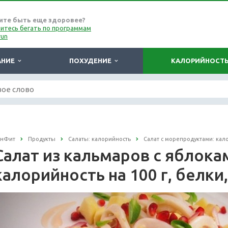
ите быть еще здоровее?
итесь бегать по программам
run
АНИЕ
ПОХУДЕНИЕ
КАЛОРИЙНОСТ
онФит
Продукты
Салаты: калорийность
Салат с морепродуктами: кал
Салат из кальмаров с яблока
калорийность на 100 г, белки