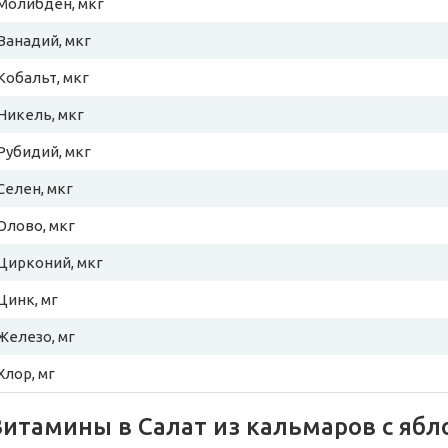
Молибден, мкг
Ванадий, мкг
Кобальт, мкг
Никель, мкг
Рубидий, мкг
Селен, мкг
Олово, мкг
Цирконий, мкг
Цинк, мг
Железо, мг
Хлор, мг
Витамины в Салат из кальмаров с яб