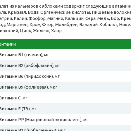
алат из кальмаров с яблоками содержит следующие витамины
ола, Крахмал, Вода, Органические кислоты, Пищевые волок
атрий, Калий, Фосфор, Магний, Кальций, Сера, Медь, Бор, Кре
од, Марганец, Хром, Фтор, Молибден, Ванадий, Кобальт, Никел
ирконий, Цинк, Железо, Хлор.
Витамин
Витамин B1 (тиамин), мг
Витамин B2 (рибофлавин), мг
Витамин B6 (пиридоксин), мг
Витамин B9 (фолиевая), мкг
Витамин C, мг
Витамин E (ТЭ), мг
Витамин PP (Ниациновый эквивалент), мг
Витамин B12 (кобаламины), мкг