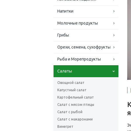
Напитки
Молочные продукты
Грибы
Орехи, семена, сухофрукты
Рыба и Морепродукты
Салаты
Овощной салат
Капустный салат
Картофельный салат
Салат с мясом птицы
Салат с рыбой
Салат с макаронами
Э
Винегрет