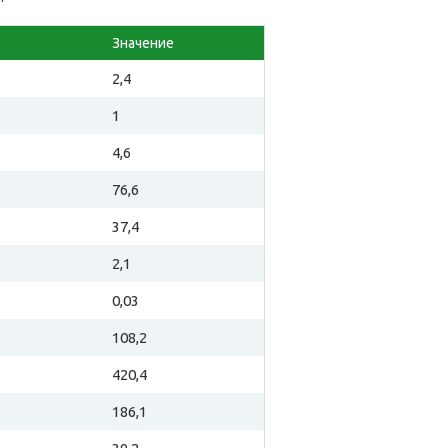
Значение
2,4
1
4,6
76,6
37,4
2,1
0,03
108,2
420,4
186,1