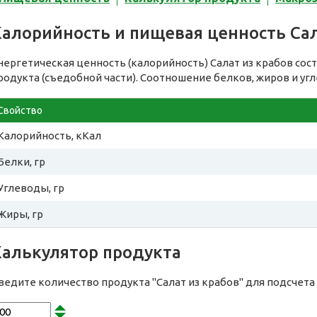
Калорийность и пищевая ценность Сал
нергетическая ценность (калорийность) Салат из крабов сос
родукта (съедобной части). Соотношение белков, жиров и уг
Свойство
Калорийность, кКал
Белки, гр
Углеводы, гр
Жиры, гр
Калькулятор продукта
ведите количество продукта "Салат из крабов" для подсчет