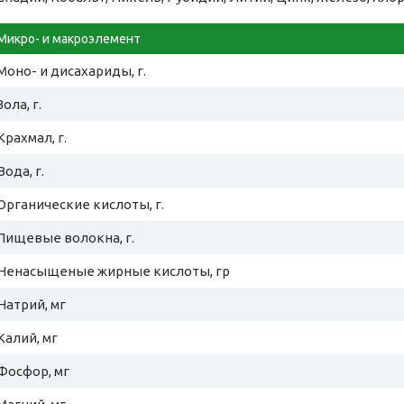
Микро- и макроэлемент
Моно- и дисахариды, г.
Зола, г.
Крахмал, г.
Вода, г.
Органические кислоты, г.
Пищевые волокна, г.
Ненасыщеные жирные кислоты, гр
Натрий, мг
Калий, мг
Фосфор, мг