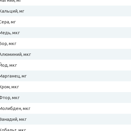
Магний, мг
Кальций, мг
Сера, мг
Медь, мкг
Бор, мкг
Алюминий, мкг
Йод, мкг
Марганец, мг
Хром, мкг
Фтор, мкг
Молибден, мкг
Ванадий, мкг
Кобальт, мкг