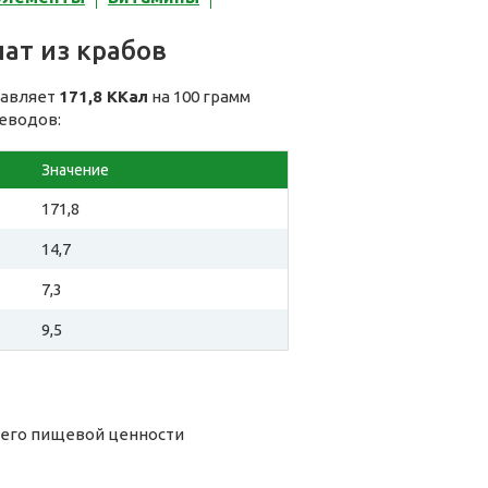
ат из крабов
тавляет
171,8 ККал
на 100 грамм
леводов:
Значение
171,8
14,7
7,3
9,5
а его пищевой ценности