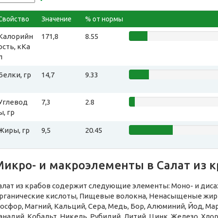
Свойство
Значение
% от нормы
Калорийн
171,8
8.55
ость, кКа
л
Белки, гр
14,7
9.33
Углевод
7,3
2.8
ы, гр
Жиры, гр
9,5
20.45
Микро- и макроэлементы в Салат из к
алат из крабов содержит следующие элементы: Моно- и дисах
рганические кислоты, Пищевые волокна, Ненасыщеные жирн
осфор, Магний, Кальций, Сера, Медь, Бор, Алюминий, Йод, Ма
анадий, Кобальт, Никель, Рубидий, Литий, Цинк, Железо, Хлор