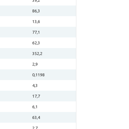
39,2
86,3
13,6
77,1
62,3
352,2
2,9
0,1198
4,3
17,7
6,1
63,4
2,7