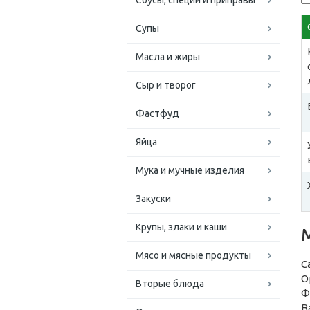
Соусы, специи и приправы
Супы
Масла и жиры
Сыр и творог
Фастфуд
Яйца
Мука и мучные изделия
Закуски
Крупы, злаки и каши
Мясо и мясные продукты
С
О
Вторые блюда
Ф
В