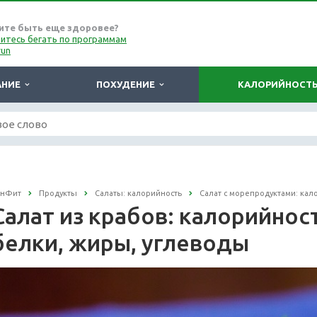
ите быть еще здоровее?
итесь бегать по программам
run
АНИЕ
ПОХУДЕНИЕ
КАЛОРИЙНОСТ
онФит
Продукты
Салаты: калорийность
Салат с морепродуктами: кал
Салат из крабов: калорийность
белки, жиры, углеводы