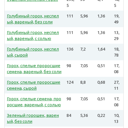
5
5
Голубиный горох, неспел
111
5,96
1,36
19,
ый, вареный, без соли
49
Голубиный горох, неспел
111
5,96
1,36
13,
ый, вареный, с солью
29
Голубиный горох, неспел
136
7,2
1,64
18,
ый, сырой
78
Горох, спелые проросшие
98
7,05
0,51
17,
семена, вареный, без соли
08
Горох, спелые проросшие
124
8,8
0,68
27,
семена, сырой
11
Горох, спелые семена, про
98
7,05
0,51
17,
росшие, вареный, с солью
08
Зеленый горошек, варен
84
5,36
0,22
10,
ый, без соли
13