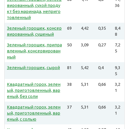
вированный, сухой проду
36
кт без маринада, неприго
товленный
Зеленый горошек, консер
69
4,42
0,35
8,4
вированный, сушеный
8
Зеленый горошек, припра
50
3,09
0,27
7,2
вленный, консервирован
5
ный
Зеленый горошек, сырой
81
5,42
0,4
9,3
5
Квадратный горох, зелен
38
5,31
0,66
3,2
ый, приготовленный, вар
1
еный, без соли
Квадратный горох, зелен
37
5,31
0,66
3,2
ый, приготовленный, вар
1
еный, с солью