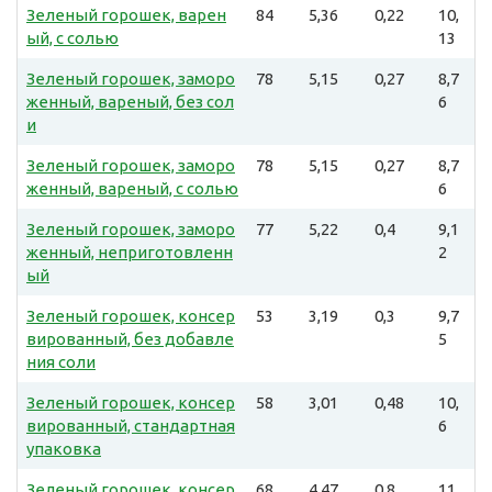
Зеленый горошек, варен
84
5,36
0,22
10,
ый, с солью
13
Зеленый горошек, заморо
78
5,15
0,27
8,7
женный, вареный, без сол
6
и
Зеленый горошек, заморо
78
5,15
0,27
8,7
женный, вареный, с солью
6
Зеленый горошек, заморо
77
5,22
0,4
9,1
женный, неприготовленн
2
ый
Зеленый горошек, консер
53
3,19
0,3
9,7
вированный, без добавле
5
ния соли
Зеленый горошек, консер
58
3,01
0,48
10,
вированный, стандартная
6
упаковка
Зеленый горошек, консер
68
4,47
0,8
11,