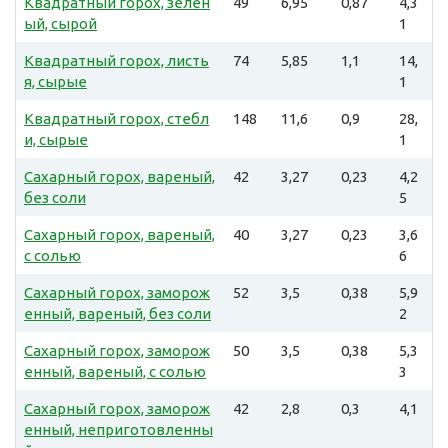
Квадратный горох, зелен
49
6,95
0,87
4,3
ый, сырой
1
Квадратный горох, листь
74
5,85
1,1
14,
я, сырые
1
Квадратный горох, стебл
148
11,6
0,9
28,
и, сырые
1
Сахарный горох, вареный,
42
3,27
0,23
4,2
без соли
5
Сахарный горох, вареный,
40
3,27
0,23
3,6
с солью
6
Сахарный горох, заморож
52
3,5
0,38
5,9
енный, вареный, без соли
2
Сахарный горох, заморож
50
3,5
0,38
5,3
енный, вареный, с солью
3
Сахарный горох, заморож
42
2,8
0,3
4,1
енный, неприготовленны