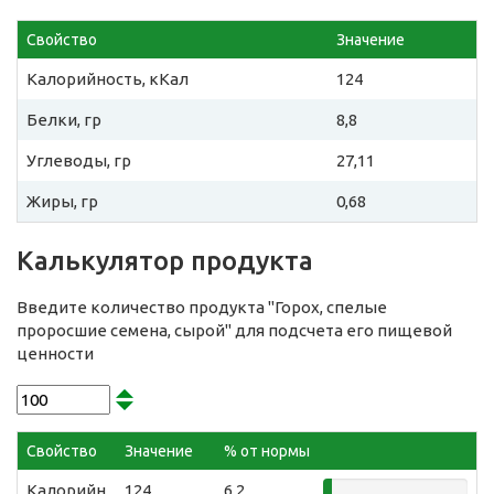
Свойство
Значение
Калорийность, кКал
124
Белки, гр
8,8
Углеводы, гр
27,11
Жиры, гр
0,68
Калькулятор продукта
Введите количество продукта "Горох, спелые
проросшие семена, сырой" для подсчета его пищевой
ценности
Свойство
Значение
% от нормы
Калорийн
124
6.2