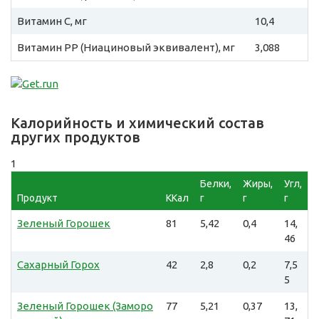
Витамин C, мг
10,4
Витамин PP (Ниациновый эквивалент), мг
3,088
Калорийность и химический состав
других продуктов
1
Белки,
Жиры,
Угл,
Продукт
ККал
г
г
г
Зеленый Горошек
81
5,42
0,4
14,
46
Сахарный Горох
42
2,8
0,2
7,5
5
Зеленый Горошек (Заморо
77
5,21
0,37
13,