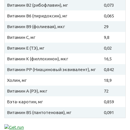
Витамин B2 (рибофлавин), мг
0,073
Витамин B6 (пиридоксин), мг
0,065
Витамин B9 (фолиевая), мкг
29
Витамин C, мг
9,8
Витамин E (ТЭ), мг
0,02
Витамин К (филлохинон), мкг
16,5
Витамин PP (Ниациновый эквивалент), мг
0,842
Холин, мг
18,9
Витамин A (РЭ), мкг
72
Бэта-каротин, мг
0,859
Витамин B5 (пантотеновая), мг
0,091