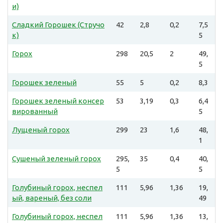
и)
Сладкий Горошек (Стручо
42
2,8
0,2
7,5
к)
5
Горох
298
20,5
2
49,
5
Горошек зеленый
55
5
0,2
8,3
Горошек зеленый консер
53
3,19
0,3
6,4
вированный
5
Лущеный горох
299
23
1,6
48,
1
Сушеный зеленый горох
295,
35
0,4
40,
5
5
Голубиный горох, неспел
111
5,96
1,36
19,
ый, вареный, без соли
49
Голубиный горох, неспел
111
5,96
1,36
13,