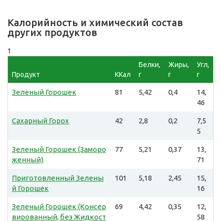
Калорийность и химический состав
других продуктов
1
Белки,
Жиры,
Угл,
Продукт
ККал
г
г
г
Зеленый Горошек
81
5,42
0,4
14,
46
Сахарный Горох
42
2,8
0,2
7,5
5
Зеленый Горошек (Заморо
77
5,21
0,37
13,
женный)
71
Приготовленный Зелены
101
5,18
2,45
15,
й Горошек
16
Зеленый Горошек (Консер
69
4,42
0,35
12,
вированный, без Жидкост
58