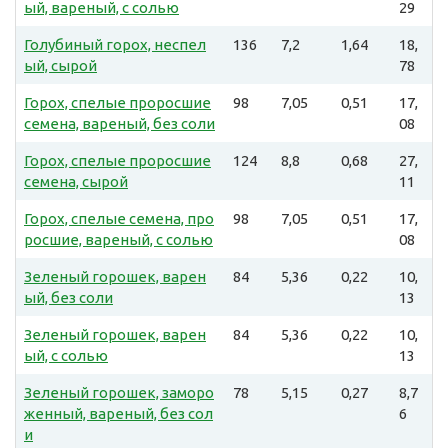
ый, вареный, с солью
29
Голубиный горох, неспел
136
7,2
1,64
18,
ый, сырой
78
Горох, спелые проросшие
98
7,05
0,51
17,
семена, вареный, без соли
08
Горох, спелые проросшие
124
8,8
0,68
27,
семена, сырой
11
Горох, спелые семена, про
98
7,05
0,51
17,
росшие, вареный, с солью
08
Зеленый горошек, варен
84
5,36
0,22
10,
ый, без соли
13
Зеленый горошек, варен
84
5,36
0,22
10,
ый, с солью
13
Зеленый горошек, заморо
78
5,15
0,27
8,7
женный, вареный, без сол
6
и