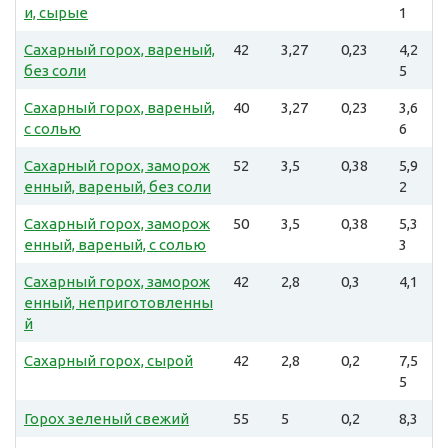
и, сырые
1
Сахарный горох, вареный,
42
3,27
0,23
4,2
без соли
5
Сахарный горох, вареный,
40
3,27
0,23
3,6
с солью
6
Сахарный горох, заморож
52
3,5
0,38
5,9
енный, вареный, без соли
2
Сахарный горох, заморож
50
3,5
0,38
5,3
енный, вареный, с солью
3
Сахарный горох, заморож
42
2,8
0,3
4,1
енный, неприготовленны
й
Сахарный горох, сырой
42
2,8
0,2
7,5
5
Горох зеленый свежий
55
5
0,2
8,3