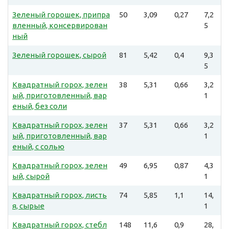
Зеленый горошек, припра
50
3,09
0,27
7,2
вленный, консервирован
5
ный
Зеленый горошек, сырой
81
5,42
0,4
9,3
5
Квадратный горох, зелен
38
5,31
0,66
3,2
ый, приготовленный, вар
1
еный, без соли
Квадратный горох, зелен
37
5,31
0,66
3,2
ый, приготовленный, вар
1
еный, с солью
Квадратный горох, зелен
49
6,95
0,87
4,3
ый, сырой
1
Квадратный горох, листь
74
5,85
1,1
14,
я, сырые
1
Квадратный горох, стебл
148
11,6
0,9
28,