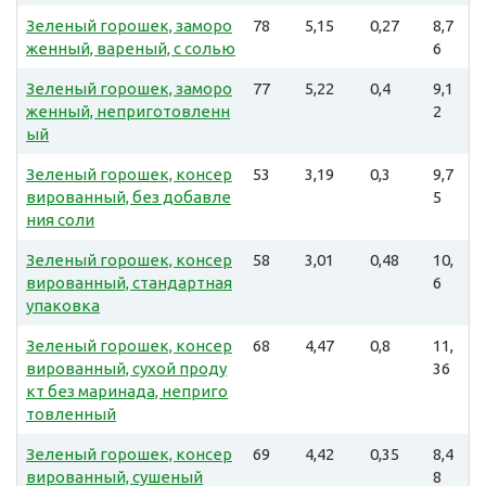
Зеленый горошек, заморо
78
5,15
0,27
8,7
женный, вареный, с солью
6
Зеленый горошек, заморо
77
5,22
0,4
9,1
женный, неприготовленн
2
ый
Зеленый горошек, консер
53
3,19
0,3
9,7
вированный, без добавле
5
ния соли
Зеленый горошек, консер
58
3,01
0,48
10,
вированный, стандартная
6
упаковка
Зеленый горошек, консер
68
4,47
0,8
11,
вированный, сухой проду
36
кт без маринада, неприго
товленный
Зеленый горошек, консер
69
4,42
0,35
8,4
вированный, сушеный
8